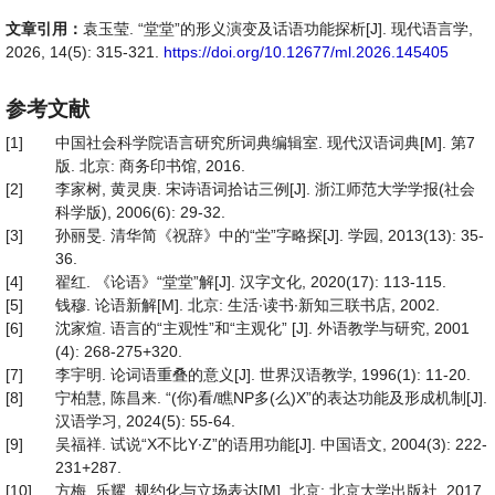
文章引用：
袁玉莹. “堂堂”的形义演变及话语功能探析[J]. 现代语言学,
2026, 14(5): 315-321.
https://doi.org/10.12677/ml.2026.145405
参考文献
[1]
中国社会科学院语言研究所词典编辑室. 现代汉语词典[M]. 第7
版. 北京: 商务印书馆, 2016.
[2]
李家树, 黄灵庚. 宋诗语词拾诂三例[J]. 浙江师范大学学报(社会
科学版), 2006(6): 29-32.
[3]
孙丽旻. 清华简《祝辞》中的“坣”字略探[J]. 学园, 2013(13): 35-
36.
[4]
翟红. 《论语》“堂堂”解[J]. 汉字文化, 2020(17): 113-115.
[5]
钱穆. 论语新解[M]. 北京: 生活∙读书∙新知三联书店, 2002.
[6]
沈家煊. 语言的“主观性”和“主观化” [J]. 外语教学与研究, 2001
(4): 268-275+320.
[7]
李宇明. 论词语重叠的意义[J]. 世界汉语教学, 1996(1): 11-20.
[8]
宁柏慧, 陈昌来. “(你)看/瞧NP多(么)X”的表达功能及形成机制[J].
汉语学习, 2024(5): 55-64.
[9]
吴福祥. 试说“X不比Y∙Z”的语用功能[J]. 中国语文, 2004(3): 222-
231+287.
[10]
方梅, 乐耀. 规约化与立场表达[M]. 北京: 北京大学出版社, 2017.