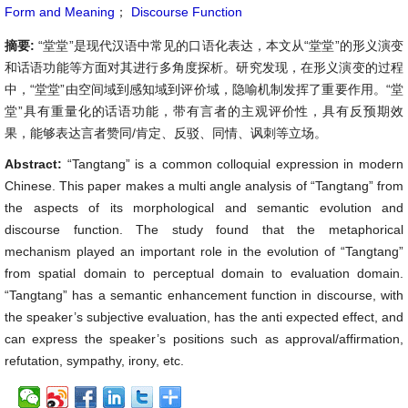
Form and Meaning
；
Discourse Function
摘要:
“堂堂”是现代汉语中常见的口语化表达，本文从“堂堂”的形义演变
和话语功能等方面对其进行多角度探析。研究发现，在形义演变的过程
中，“堂堂”由空间域到感知域到评价域，隐喻机制发挥了重要作用。“堂
堂”具有重量化的话语功能，带有言者的主观评价性，具有反预期效
果，能够表达言者赞同/肯定、反驳、同情、讽刺等立场。
Abstract:
“Tangtang” is a common colloquial expression in modern
Chinese. This paper makes a multi angle analysis of “Tangtang” from
the aspects of its morphological and semantic evolution and
discourse function. The study found that the metaphorical
mechanism played an important role in the evolution of “Tangtang”
from spatial domain to perceptual domain to evaluation domain.
“Tangtang” has a semantic enhancement function in discourse, with
the speaker’s subjective evaluation, has the anti expected effect, and
can express the speaker’s positions such as approval/affirmation,
refutation, sympathy, irony, etc.