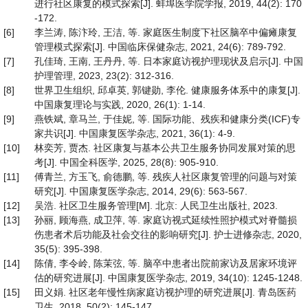
进行社区康复的模式探索[J]. 蚌埠医学院学报, 2019, 44(2): 170
-172.
[6]
李兰涛, 陈汴玲, 王洁, 等. 家庭医生制度下社区脑卒中偏瘫康复
管理模式探索[J]. 中国临床保健杂志, 2021, 24(6): 789-792.
[7]
孔佳琦, 王南, 王丹丹, 等. 日本家庭访视护理现状及启示[J]. 中国
护理管理, 2023, 23(2): 312-316.
[8]
世界卫生组织, 邱卓英, 郭键勋, 李伦. 健康服务体系中的康复[J].
中国康复理论与实践, 2020, 26(1): 1-14.
[9]
燕铁斌, 章马兰, 于佳妮, 等. 国际功能、残疾和健康分类(ICF)专
家共识[J]. 中国康复医学杂志, 2021, 36(1): 4-9.
[10]
林奕芳, 贾杰. 社区康复与基本公共卫生服务协同发展对策的思
考[J]. 中国全科医学, 2025, 28(8): 905-910.
[11]
傅青兰, 方玉飞, 俞德鹏, 等. 残疾人社区康复管理的问题与对策
研究[J]. 中国康复医学杂志, 2014, 29(6): 563-567.
[12]
吴浩. 社区卫生服务管理[M]. 北京: 人民卫生出版社, 2023.
[13]
孙丽, 顾海燕, 成卫萍, 等. 家庭访视式延续性照护模式对脊髓损
伤患者术后功能及社会交往的影响研究[J]. 护士进修杂志, 2020,
35(5): 395-398.
[14]
陈倩, 李令岭, 陈茉弦, 等. 脑卒中患者出院前家访及居家环境评
估的研究进展[J]. 中国康复医学杂志, 2019, 34(10): 1245-1248.
[15]
田义娟. 社区老年慢性病家庭访视护理的研究进展[J]. 青岛医药
卫生, 2018, 50(2): 145-147.