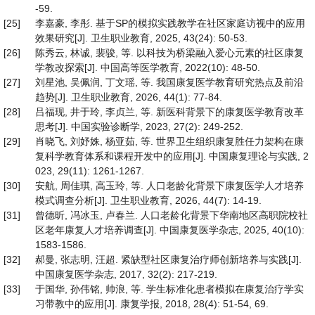
-59.
[25]
李嘉豪, 李彤. 基于SP的模拟实践教学在社区家庭访视中的应用
效果研究[J]. 卫生职业教育, 2025, 43(24): 50-53.
[26]
陈秀云, 林诚, 裴骏, 等. 以科技为桥梁融入爱心元素的社区康复
学教改探索[J]. 中国高等医学教育, 2022(10): 48-50.
[27]
刘星池, 吴佩润, 丁文瑶, 等. 我国康复医学教育研究热点及前沿
趋势[J]. 卫生职业教育, 2026, 44(1): 77-84.
[28]
吕福现, 井于玲, 李贞兰, 等. 新医科背景下的康复医学教育改革
思考[J]. 中国实验诊断学, 2023, 27(2): 249-252.
[29]
肖晓飞, 刘妤姝, 杨亚茹, 等. 世界卫生组织康复胜任力架构在康
复科学教育体系和课程开发中的应用[J]. 中国康复理论与实践, 2
023, 29(11): 1261-1267.
[30]
安航, 周佳琪, 高玉玲, 等. 人口老龄化背景下康复医学人才培养
模式调查分析[J]. 卫生职业教育, 2026, 44(7): 14-19.
[31]
曾德昕, 冯冰玉, 卢春兰. 人口老龄化背景下华南地区高职院校社
区老年康复人才培养调查[J]. 中国康复医学杂志, 2025, 40(10):
1583-1586.
[32]
郝曼, 张志明, 汪超. 紧缺型社区康复治疗师创新培养与实践[J].
中国康复医学杂志, 2017, 32(2): 217-219.
[33]
于国华, 孙伟铭, 帅浪, 等. 学生标准化患者模拟在康复治疗学实
习带教中的应用[J]. 康复学报, 2018, 28(4): 51-54, 69.