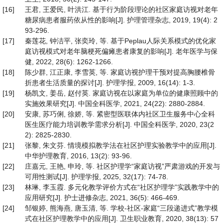
[16]
王君, 王爱民, 叶洪江. 基于行为阶段理论的社区家庭访视对老年
糖尿病患者服药依从性的影响[J]. 护理管理杂志, 2019, 19(4): 2
93-296.
[17]
秦莲花, 钟洁平, 张奕玲, 等. 基于Peplau人际关系模式的优化家
庭访视模式对老年脑梗死偏瘫患者康复的影响[J]. 老年医学与保
健, 2022, 28(6): 1262-1266.
[18]
陈少群, 江正康, 李雪英, 等. 家庭访视护理干预对提高胸腰椎骨
折患者生活质量的探讨[J]. 护理学报, 2009, 16(14): 1-3.
[19]
杨凯文, 姜岳, 赵付英. 家庭访视在以家庭为单位的健康照顾中的
实施效果研究[J]. 中国全科医学, 2021, 24(22): 2880-2884.
[20]
安康, 苏巧俐, 徐娇, 等. 紧密型医联体内社区卫生服务中心全科
医生医疗能力培训教学需求分析[J]. 中国全科医学, 2020, 23(2
2): 2825-2830.
[21]
张黎, 朱文芬. 情境模拟教学法在社区护理实验教学中的应用[J].
中华护理教育, 2016, 13(2): 93-96.
[22]
庄嘉元, 王艳, 申玲, 等. 社区护理学“家庭访视”严肃游戏的开发与
可用性测试[J]. 护理学报, 2025, 32(17): 74-78.
[23]
林琳, 李玉霞. 多元化教学评价方式在“社区护理学”实践教学中的
应用研究[J]. 护士进修杂志, 2021, 36(5): 466-469.
[24]
邹银婷, 熊海燕, 唐玉清, 等. 学校-社区-家庭“三段递进式”教学模
式在社区护理教学中的应用[J]. 卫生职业教育, 2020, 38(13): 57