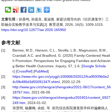
文章引用：
孙晨鸣, 孙嘉良, 葛淑惠. 家庭访视导向的《社区康复学》三
阶融合实验教学改革与实践[J]. 教育进展, 2026, 16(5): 1009-1015.
https://doi.org/10.12677/ae.2026.165950
参考文献
[1]
Barnes, M.D., Hanson, C.L., Novilla, L.B., Magnusson, B.M.,
Crandall, A.C. and Bradford, G. (2020) Family-Centered Healt
h Promotion: Perspectives for Engaging Families and Achievin
g Better Health Outcomes.
Inquiry
, 57, 1-6. [
Google Schola
r
] [
CrossRef
] [
PubMed
]
[2]
https://www.nhc.gov.cn/yzygj/c100068/202012/fca95939b0e2
4c5fb486d3d55091347f.shtml
, 2020-12-29.
[3]
http://www.gov.cn/zhengce/zhengceku/2021-06/17/content_56
18767.htm
, 2021-06-08.
[4]
https://www.gov.cn/zhengce/zhengceku/202401/content_6927
249.htm
, 2024-01-02.
[5]
张贤明, 杨馨梅, 余皓, 等. 依托综合医院康复医学科对偏瘫病人