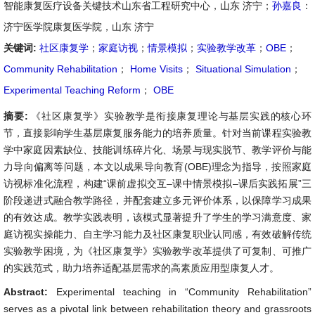
智能康复医疗设备关键技术山东省工程研究中心，山东 济宁；
孙嘉良
：
济宁医学院康复医学院，山东 济宁
关键词:
社区康复学
；
家庭访视
；
情景模拟
；
实验教学改革
；
OBE
；
Community Rehabilitation
；
Home Visits
；
Situational Simulation
；
Experimental Teaching Reform
；
OBE
摘要:
《社区康复学》实验教学是衔接康复理论与基层实践的核心环
节，直接影响学生基层康复服务能力的培养质量。针对当前课程实验教
学中家庭因素缺位、技能训练碎片化、场景与现实脱节、教学评价与能
力导向偏离等问题，本文以成果导向教育(OBE)理念为指导，按照家庭
访视标准化流程，构建“课前虚拟交互–课中情景模拟–课后实践拓展”三
阶段递进式融合教学路径，并配套建立多元评价体系，以保障学习成果
的有效达成。教学实践表明，该模式显著提升了学生的学习满意度、家
庭访视实操能力、自主学习能力及社区康复职业认同感，有效破解传统
实验教学困境，为《社区康复学》实验教学改革提供了可复制、可推广
的实践范式，助力培养适配基层需求的高素质应用型康复人才。
Abstract:
Experimental teaching in “Community Rehabilitation”
serves as a pivotal link between rehabilitation theory and grassroots