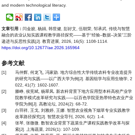
and modern technological literacy.
文章引用：
闫金姣, 杨娟, 韩世健, 彭好文, 伍朝荣, 邹承武. 传统与智慧
融合的农业认知实践课程教学路径探究——基于“经验–数据–决策”三阶
递进与反思性实践[J]. 教育进展, 2026, 16(5): 1108-1114.
https://doi.org/10.12677/ae.2026.165964
参考文献
[1]
马仲辉, 何龙飞, 冯家勋. 地方综合性大学传统农科专业改造提升
的研究与实践——以广西大学为例[J]. 基因组学与应用生物学, 2
022, 41(7): 1602-1607.
[2]
滕峥, 侯宪斌, 杨翠凤. 新农科背景下地方应用型本科高校产业学
院教学模式改革研究与实践——以百色学院亚热带特色农业产业
学院为例[J]. 高教论坛, 2024(2): 68-72.
[3]
白羽祥, 王戈, 刘雅婷, 王娜. 智慧农业视角下烟草专业实践教学
改革路径探究[J]. 智慧农业导刊, 2026, 6(2): 1-4.
[4]
张琴, 张微微. 数智农业背景下蔬菜生产课程实践教学改革与探
索[J]. 上海蔬菜, 2026(1): 107-109.