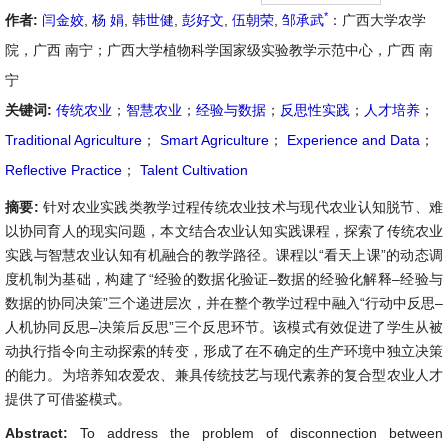
*
作者:
闫金姣
,
杨 娟
,
韩世健
,
彭好文
,
伍朝荣
,
邹承武
：广西大学农学
院，广西 南宁；广西大学植物科学国家级实验教学示范中心，广西 南
宁
关键词:
传统农业
；
智慧农业
；
经验与数据
；
反思性实践
；
人才培养
；
Traditional Agriculture
；
Smart Agriculture
；
Experience and Data
；
Reflective Practice
；
Talent Cultivation
摘要:
针对农业实践类教学过程传统农业技术与现代农业认知脱节、难
以协同育人的现实问题，本文结合农业认知实践课程，探索了传统农业
实践与智慧农业认知有机融合的教学路径。课程以“看天上课”的动态调
度机制为基础，构建了“经验的数据化验证–数据的经验化解释–经验与
数据的协同决策”三个递进层次，并在整个教学过程中融入“行动中反思–
人机协同反思–决策后反思”三个反思环节。该模式有效促进了学生从被
动执行指令向主动探索的转变，形成了在不确定的生产环境中独立决策
的能力。为培养知农爱农、兼具传统技艺与现代素养的复合型农业人才
提供了可借鉴模式。
Abstract:
To address the problem of disconnection between