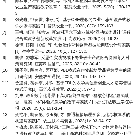
[5]
师恭曜, 位芳, 陈薇薇, 等. 郑州大学植物科学与技术专业本科生
农业生产实践教学改革[J]. 智慧农业导刊, 2025, 5(20): 170-17
3.
[6]
张光鑫, 邹春雷, 张燕, 等. 基于OBE理念的农业生态学混合式教
学探索与实践[J]. 智慧农业导刊, 2026, 6(2): 159-163.
[7]
王帆, 杨瑞, 张荣波. 新农科理念下农业院校“互动媒体设计”课程
混合式教学创新改革实践[J]. 高教论坛, 2025(10): 19-23.
[8]
徐琪, 陈阳, 张钰, 等. 动物遗传育种创新型技能训练设计与实践
[J]. 生物学杂志, 2023, 40(1): 127-130.
[9]
胡俊, 臧志军. 反思性实践视域下专业硕士产教融合协同育人对
策研究[J]. 江苏科技信息, 2025, 32(10): 36-42.
[10]
潘圣刚, 段美洋, 吴丽姬. PBL模式在作物栽培学课程教学中的应
用研究[J]. 安徽农学通报, 2023, 29(19): 145-147.
[11]
贾建锋, 葛羿京, 朱珠. 基于PBL的农学类创新创业人才培养管理
模式研究[J]. 高等农业教育, 2022(1): 37-43.
[12]
刘丰. 教育数字化背景下高职智能制造专业群核心课程“虚实融
合、理实一体”体验式教学的改革与实践[J]. 湖北开放职业学院学
报, 2026, 39(6): 161-164.
[13]
姚艳平, 胡春艳, 徐玉梅, 等. 普通植物病理学多元化考核体系的
构建与实践[J]. 农业技术与装备, 2023(1): 93-94+97.
[14]
李锐鑫, 陈翠英, 王树启. “三融三链”视域下水产动物营养与饲料
学课程教学改革研究——基于新农科OBE理念[J]. 安徽农业科学,