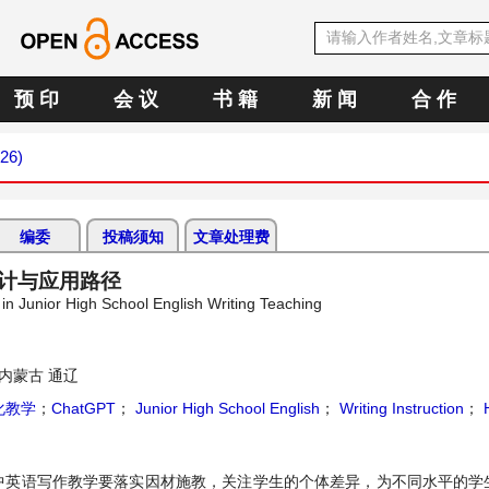
预 印
会 议
书 籍
新 闻
合 作
026)
编委
投稿须知
文章处理费
设计与应用路径
in Junior High School English Writing Teaching
内蒙古 通辽
化教学
；
ChatGPT
；
Junior High School English
；
Writing Instruction
；
H
，初中英语写作教学要落实因材施教，关注学生的个体差异，为不同水平的学