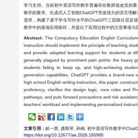
学习支持。当前初中英语写作教学普遍存在教师批改负担重、
教学的要求。生成式人工智能ChatGPT凭借强大的语言
需求，构建了基于学生写作水平的ChatGPT三层级分层反
教学中的落地应用路径，并提出了应用过程中的注意事项与
Abstract:
The Compulsory Education English Curriculum St
instruction should implement the principle of teaching stude
and provide adapted learning support for students at diffe
generally plagued by prominent pain points: the heavy gr
students failing to keep up, and high-achieving studen
generation capabilities, ChatGPT provides a brand-new sol
high school English writing instruction, this paper constr
proficiency, clarifies the design logic, core rules and Pr
pathways, and puts forward precautions and risk avoidance 
teachers’ workload and implementing personalized instruct
文章引用：
郝一蕾, 龚斯琴, 孙桐. 初中英语写作教学中ChatGPT分
https://doi.org/10.12677/ae.2026.165985