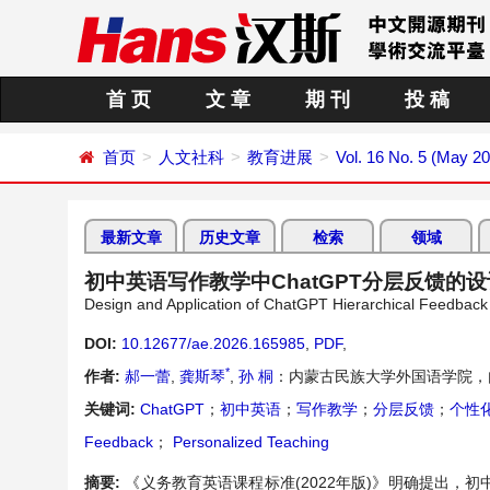
首 页
文 章
期 刊
投 稿
首页
人文社科
教育进展
Vol. 16 No. 5 (May 2
最新文章
历史文章
检索
领域
初中英语写作教学中ChatGPT分层反馈的
Design and Application of ChatGPT Hierarchical Feedback 
DOI:
10.12677/ae.2026.165985
,
PDF
,
*
作者:
郝一蕾
,
龚斯琴
,
孙 桐
：内蒙古民族大学外国语学院，
关键词:
ChatGPT
；
初中英语
；
写作教学
；
分层反馈
；
个性
Feedback
；
Personalized Teaching
摘要:
《义务教育英语课程标准(2022年版)》明确提出