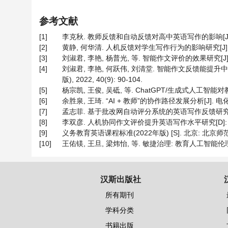
参考文献
[1]
李克秋. 教师反馈和自动反馈对高中英语写作的影响[J]. 现代交
[2]
黄静, 何华清. 人机反馈对学生写作行为的影响研究[J]. 外语
[3]
刘淑君, 李艳, 杨普光, 等. 智能作文评价的效果研究[J]. 开放
[4]
刘淑君, 李艳, 何跃伟, 刘清堂. 智能作文反馈能提
版), 2022, 40(9): 90-104.
[5]
杨宗凯, 王俊, 吴砥, 等. ChatGPT/生成式人工智能对教
[6]
余胜泉, 王琦. “AI + 教师”的协作路径发展分析[J]. 电化教育研
[7]
孟志菲. 基于批改网自动评分系统的英语写作反馈研究[D]: 
[8]
李双彦. 人机协同作文评价提升英语写作水平研究[D]: [硕
[9]
义务教育英语课程标准(2022年版) [S]. 北京: 北京师范
[10]
王佑镁, 王旦, 梁炜怡, 等. 敏捷治理: 教育人工智能伦理治理新
汉斯出版社
所有期刊
学科分类
书籍出版