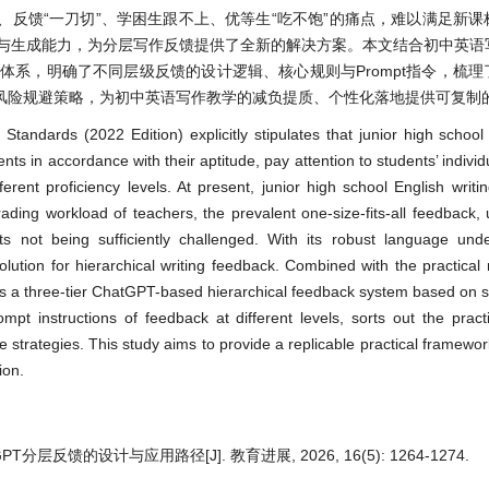
反馈“一刀切”、学困生跟不上、优等生“吃不饱”的痛点，难以满足新课
理解与生成能力，为分层写作反馈提供了全新的解决方案。本文结合初中英
馈体系，明确了不同层级反馈的设计逻辑、核心规则与Prompt指令，梳
风险规避策略，为初中英语写作教学的减负提质、个性化落地提供可复制
andards (2022 Edition) explicitly stipulates that junior high school 
nts in accordance with their aptitude, pay attention to students’ individ
rent proficiency levels. At present, junior high school English writing
ading workload of teachers, the prevalent one-size-fits-all feedback,
ts not being sufficiently challenged. With its robust language und
ution for hierarchical writing feedback. Combined with the practical 
ucts a three-tier ChatGPT-based hierarchical feedback system based on st
ompt instructions of feedback at different levels, sorts out the practi
strategies. This study aims to provide a replicable practical framework 
ion.
层反馈的设计与应用路径[J]. 教育进展, 2026, 16(5): 1264-1274.