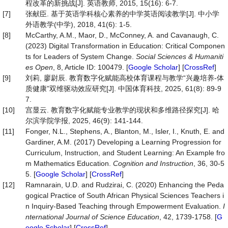
程改革的新挑战[J]. 英语教师, 2015, 15(16): 6-7.
[7]
张献臣. 基于英语学科核心素养的中学英语阅读教学[J]. 中小学
外语教学(中学), 2018, 41(6): 1-5.
[8]
McCarthy, A.M., Maor, D., McConney, A. and Cavanaugh, C.
(2023) Digital Transformation in Education: Critical Componen
ts for Leaders of System Change.
Social
Sciences
&
Humaniti
es
Open
, 8, Article ID: 100479. [
Google Scholar
] [
CrossRef
]
[9]
刘莉, 廖尉辰. 教育数字化赋能高校体育课程与教学“兴趣培养-体
质健康”双维驱动效应研究[J]. 中国体育科技, 2025, 61(8): 89-9
7.
[10]
宫显云. 教育数字化赋能专业教学的现状和多维路径探究[J]. 哈
尔滨学院学报, 2025, 46(9): 141-144.
[11]
Fonger, N.L., Stephens, A., Blanton, M., Isler, I., Knuth, E. and
Gardiner, A.M. (2017) Developing a Learning Progression for
Curriculum, Instruction, and Student Learning: An Example fro
m Mathematics Education.
Cognition
and
Instruction
, 36, 30-5
5. [
Google Scholar
] [
CrossRef
]
[12]
Ramnarain, U.D. and Rudzirai, C. (2020) Enhancing the Peda
gogical Practice of South African Physical Sciences Teachers i
n Inquiry-Based Teaching through Empowerment Evaluation.
I
nternational
Journal
of
Science
Education
, 42, 1739-1758. [
G
oogle Scholar
] [
CrossRef
]