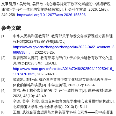
文章引用：
吴诗琦, 姜泽欣. 核心素养背景下数字化赋能初中英语听说
课“教–学–评”一体化的实施路径探究[J]. 社会科学前沿, 2026, 15(5):
249-258.
https://doi.org/10.12677/ass.2026.155396
参考文献
[1]
中华人民共和国教育部. 教育部关于印发义务教育课程方案和课
程标准(2022年版)的通知[EB/OL].
https://www.gov.cn/zhengce/zhengceku/2022-04/21/content_5
686535.htm
, 2022-03-25.
[2]
教育部等九部门. 教育部等九部门关于加快推进教育数字化的意
见(教办[2025]3号) [EB/OL].
http://www.moe.gov.cn/srcsite/A01/s7048/202504/t20250416_
1187476.html
, 2025-04-15.
[3]
范贤凯, 李扑仙. 核心素养背景下数字化赋能英语听说教学评一
体化的策略和实践[J]. 中学生英语, 2025(12): 63-64.
[4]
雷浩. 基于核心素养的“教-学-评”一致性探讨[J]. 课程∙教材∙教法,
2023, 43(10): 42-49.
[5]
辛涛, 姜宇, 刘霞. 我国义务教育阶段学生核心素养模型的构建[J].
北京师范大学学报(社会科学版), 2013(1): 5-11.
[6]
王蔷. 从综合语言运用能力到英语学科核心素养——高中英语课