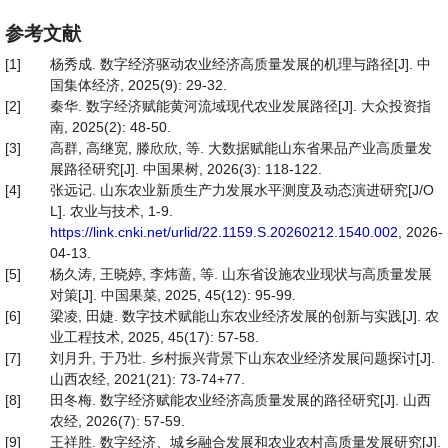
参考文献
[1]
杨秀成. 数字经济驱动农业经济高质量发展的机理与路径[J]. 中
国集体经济, 2025(9): 29-32.
[2]
秦华. 数字经济赋能黄河流域现代农业发展路径[J]. 大众投资指
南, 2025(2): 48-50.
[3]
高群, 高继宽, 滕欣欣, 等. 大数据赋能山东省果品产业高质量发
展路径研究[J]. 中国果树, 2026(3): 118-122.
[4]
张远记. 山东农业新质生产力发展水平测度及动态演进研究[J/O
L]. 农业与技术, 1-9.
https://link.cnki.net/urlid/22.1159.S.20260212.1540.002
, 2026-
04-13.
[5]
杨久涛, 王晓婷, 李炜蔷, 等. 山东省设施农业现状与高质量发展
对策[J]. 中国果菜, 2025, 45(12): 95-99.
[6]
梁凌, 田婕. 数字技术赋能山东农业经济发展的创新与实践[J]. 农
业工程技术, 2025, 45(17): 57-58.
[7]
刘月升, 于乃壮. 乡村振兴背景下山东农业经济发展问题探讨[J].
山西农经, 2021(21): 73-74+77.
[8]
田冬梅. 数字经济赋能农业经济高质量发展的路径研究[J]. 山西
农经, 2026(7): 57-59.
[9]
王祥胜. 数字经济、城乡融合发展和农业农村高质量发展研究[J].