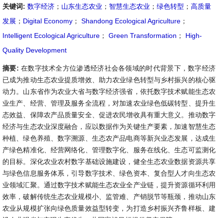
关键词:
数字经济
；
山东生态农业
；
智慧生态农业
；
绿色转型
；
高质量
发展
；
Digital Economy
；
Shandong Ecological Agriculture
；
Intelligent Ecological Agriculture
；
Green Transformation
；
High-
Quality Development
摘要:
在数字技术全方位渗透经济社会各领域的时代背景下，数字经济
已成为推动生态农业提质增效、助力农业绿色转型与乡村振兴的核心驱
动力。山东省作为农业大省与数字经济强省，依托数字技术赋能生态农
业生产、经营、管理及服务全流程，对加速农业绿色低碳转型、提升生
态效益、保障农产品质量安全、促进农民增收具有重大意义。推动数字
经济与生态农业深度融合，应以数据作为关键生产要素，加速智慧生态
种植、绿色养殖、数字溯源、生态农产品电商等新兴业态发展，达成生
产绿色精准化、经营网络化、管理数字化、服务在线化、生态可监测化
的目标。深化农业农村数字基础设施建设，健全生态农业数据资源共享
与绿色信息服务体系，引导数字技术、绿色资本、复合型人才向生态农
业领域汇聚。通过数字技术赋能生态农业全产业链，提升资源循环利用
效率，破解传统生态农业规模小、监管难、产销脱节等瓶颈，推动山东
农业从规模扩张向绿色质量效益型转变，为打造乡村振兴齐鲁样板、建