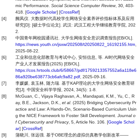
mic Performance.
Social Science Computer Review
, 30, 403-
418. [
Google Scholar
] [
CrossRef
]
[4]
阙凤仪. 大数据时代高校学生网络安全素养评价指标体系及应用
研究[D]: [硕士学位论文]. 武汉: 武汉工程大学继续教育学院, 202
2.
[5]
中国青年网校园通讯社. 大学生网络安全意识调查报告[EB/OL].
https://news.youth.cn/jsxw/202508/t20250822_16192155.htm
,
2025-08-22.
[6]
工业和信息化部教育与考试中心, 安恒信息, 等. AI时代网络安全
产业人才发展报告(2025) [EB/OL].
https://cos.hrtools.club/6/58667/pdf/1759213357552a6a118e6
86a920be638773cb6afc9a82.pdf
, 2025-09-16.
[7]
李媛媛, 袁玉林, 随力瑞. 基于KAP理论的大学生网络安全教育研
究[J]. 中国安全科学学报, 2024, 34(5): 1-8.
[8]
McGuan, C., Vijaya Raghavan, A., Mandapati, K.M., Yu, C., R
ay, B.E., Jackson, D.K.,
et al
. (2025) Bridging Cybersecurity Pr
actice and Law: A Hands-On, Scenario-Based Curriculum Usin
g the NICE Framework to Foster Skill Development.
Journal o
f Cybersecurity and Privacy
, 5, Article No. 106. [
Google Schol
ar
] [
CrossRef
]
[9]
蒲晓川, 张远强. 基于OBE理念的虚拟仿真教学创新改革——