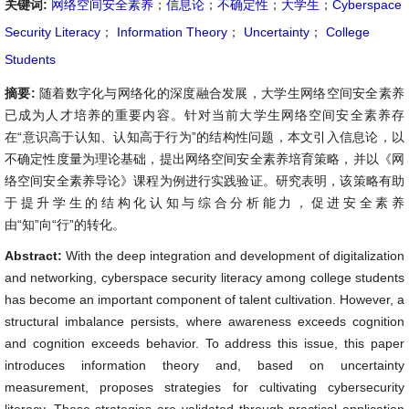
关键词:
网络空间安全素养
；
信息论
；
不确定性
；
大学生
；
Cyberspace
Security Literacy
；
Information Theory
；
Uncertainty
；
College
Students
摘要:
随着数字化与网络化的深度融合发展，大学生网络空间安全素养
已成为人才培养的重要内容。针对当前大学生网络空间安全素养存
在“意识高于认知、认知高于行为”的结构性问题，本文引入信息论，以
不确定性度量为理论基础，提出网络空间安全素养培育策略，并以《网
络空间安全素养导论》课程为例进行实践验证。研究表明，该策略有助
于提升学生的结构化认知与综合分析能力，促进安全素养
由“知”向“行”的转化。
Abstract:
With the deep integration and development of digitalization
and networking, cyberspace security literacy among college students
has become an important component of talent cultivation. However, a
structural imbalance persists, where awareness exceeds cognition
and cognition exceeds behavior. To address this issue, this paper
introduces information theory and, based on uncertainty
measurement, proposes strategies for cultivating cybersecurity