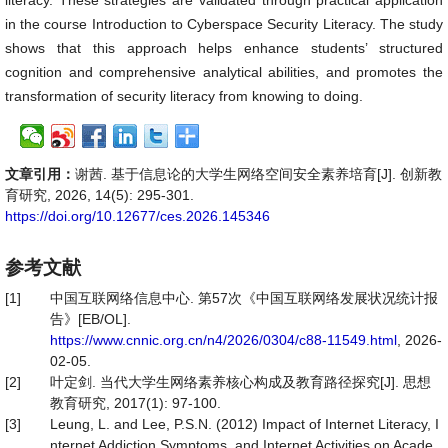
literacy. These strategies are validated through practical application
in the course Introduction to Cyberspace Security Literacy. The study
shows that this approach helps enhance students’ structured
cognition and comprehensive analytical abilities, and promotes the
transformation of security literacy from knowing to doing.
文章引用：
谢茜. 基于信息论的大学生网络空间安全素养培育[J]. 创新教
育研究, 2026, 14(5): 295-301.
https://doi.org/10.12677/ces.2026.145346
参考文献
[1]
中国互联网络信息中心. 第57次《中国互联网络发展状况统计报
告》[EB/OL].
https://www.cnnic.org.cn/n4/2026/0304/c88-11549.html
, 2026-
02-05.
[2]
叶定剑. 当代大学生网络素养核心构成及教育路径探究[J]. 思想
教育研究, 2017(1): 97-100.
[3]
Leung, L. and Lee, P.S.N. (2012) Impact of Internet Literacy, I
nternet Addiction Symptoms, and Internet Activities on Acade