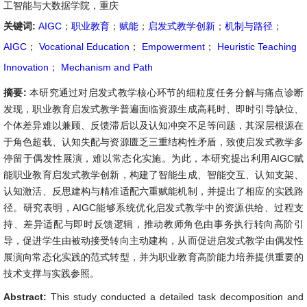
工智能与大数据学院，重庆
关键词:
AIGC
；
职业教育
；
赋能
；
启发式教学创新
；
机制与路径
；
AIGC
；
Vocational Education
；
Empowerment
；
Heuristic Teaching
Innovation
；
Mechanism and Path
摘要:
本研究通过对启发式教学核心环节的细粒度任务分解与痛点诊断
发现，职业教育启发式教学普遍面临资源生成高耗时、即时引导缺位、
个体差异难以兼顾、反馈滞后以及认知冲突不足等问题，其深层根源在
于角色超载、认知失配与资源匮乏三重结构性矛盾，致使启发式教学多
停留于偶发性展演，难以常态化实施。为此，本研究提出利用AIGC赋
能职业教育启发式教学创新，构建了智能生成、智能交互、认知支架、
认知激活、反思建构与精准适配六重赋能机制，并提出了相应的实践路
径。研究表明，AIGC能够系统优化启发式教学中的资源供给、过程支
持、差异适配与即时反馈逻辑，推动教师角色由事务执行转向高阶引
导，促进学生由被动接受转向主动建构，从而促进启发式教学由偶发性
展演向常态化实践的范式转型，并为职业教育高阶能力培养提供重要的
技术支撑与实践参照。
Abstract:
This study conducted a detailed task decomposition and