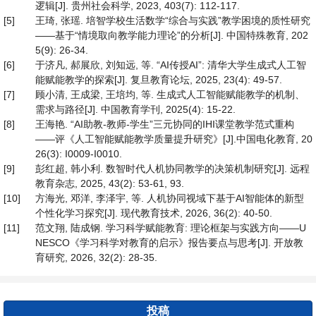
逻辑[J]. 贵州社会科学, 2023, 403(7): 112-117.
[5]
王琦, 张瑶. 培智学校生活数学“综合与实践”教学困境的质性研究
——基于“情境取向教学能力理论”的分析[J]. 中国特殊教育, 202
5(9): 26-34.
[6]
于济凡, 郝展欣, 刘知远, 等. “AI传授AI”: 清华大学生成式人工智
能赋能教学的探索[J]. 复旦教育论坛, 2025, 23(4): 49-57.
[7]
顾小清, 王成梁, 王培均, 等. 生成式人工智能赋能教学的机制、
需求与路径[J]. 中国教育学刊, 2025(4): 15-22.
[8]
王海艳. “AI助教-教师-学生”三元协同的IHI课堂教学范式重构
——评《人工智能赋能教学质量提升研究》[J].中国电化教育, 20
26(3): I0009-I0010.
[9]
彭红超, 韩小利. 数智时代人机协同教学的决策机制研究[J]. 远程
教育杂志, 2025, 43(2): 53-61, 93.
[10]
方海光, 邓洋, 李泽宇, 等. 人机协同视域下基于AI智能体的新型
个性化学习探究[J]. 现代教育技术, 2026, 36(2): 40-50.
[11]
范文翔, 陆成钢. 学习科学赋能教育: 理论框架与实践方向——U
NESCO《学习科学对教育的启示》报告要点与思考[J]. 开放教
育研究, 2026, 32(2): 28-35.
投稿