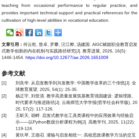
teaching from occasional performance to regular practice, and
provides important technical support and practical references for the
cultivation of high-level abilities in vocational education.
文章引用：
何云乾, 曾卓, 罗攀, 汪江桦, 汤建国. AIGC赋能职业教育启发
式教学创新的内在机制与实践路径研究[J]. 教育进展, 2026, 16(5):
1446-1454.
https://doi.org/10.12677/ae.2026.1651009
参考文献
[1]
刘良华. 从启发教学到兴发教学: 中国教学改革的三个传统[J]. 全
球教育展望, 2025, 54(1): 25-35.
[2]
杨正宇, 刘世清. 教学高质量发展筑基教育强国建设: 逻辑理路、
时代要求与推进路径[J]. 云南师范大学学报(哲学社会科学版), 20
25, 57(2): 117-126.
[3]
王昕天, 胡畔. 启发式教学在工具类课程中的应用效果与经验启
示——以Python数据分析课程为例[J]. 高教学刊, 2025, 11(22):
119-124.
[4]
黄玖琴, 王德召. 灌输与启发相统一: 高校思政课教学方法的交互