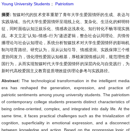
Young University Students
；
Patriotism
摘要:
智媒时代的技术变革重塑了青年大学生爱国情怀的生成、表达与
实践场域。当代大学生爱国情怀呈现线上化、复杂化、生活化的鲜明特
征，同时面临认知泛娱乐化、情感表达浅表化、知行转化不畅等现实挑
战。本文立足“认知–情感–行为”递进逻辑，整合社会认同理论、共情传
播理论与社会认知理论，系统分析智媒技术对大学生爱国情怀的影响机
制与培育路径。研究认为，应从认知引导、情感浸润、实践保障三个维
度协同发力，强化理性爱国认知根基，厚植家国情感认同，规范理性爱
国行为，从而实现智媒时代大学生爱国情怀的深层内化与自觉践行，为
新时代高校爱国主义教育提质增效提供理论参考与实践路径。
Abstract:
The technological transformation in the intelligent media
era has reshaped the generation, expression, and practice of
patriotic sentiments among young university students. The patriotism
of contemporary college students presents distinct characteristics of
being online-oriented, complex, and integrated into daily life. At the
same time, it faces practical challenges such as the trivialization of
cognition, superficiality in emotional expression, and a disconnect
between knowledge and action. Based on the progressive logic of