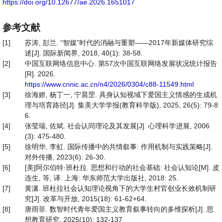
https://doi.org/10.12677/ae.2026.1651017
参考文献
[1]
苏涛, 彭兰. “智媒”时代的消融与重塑——2017年新媒体研究综
述[J]. 国际新闻界, 2018, 40(1): 38-58.
[2]
中国互联网络信息中心. 第57次中国互联网络发展状况统计报告
[R]. 2026.
https://www.cnnic.ac.cn/n4/2026/0304/c88-11549.html
[3]
徐海娇, 杨丁一, 宁晨罡. 具身认知视域下爱国主义情感的生成机
理与培育路径[J]. 集美大学学报(教育科学版), 2025, 26(5): 79-8
6.
[4]
张莹瑞, 佐斌. 社会认同理论及其发展[J]. 心理科学进展, 2006
(3): 475-480.
[5]
徐明华, 李虹. 国际传播中的共情叙事: 作用机制与实践策略[J].
对外传播, 2023(6): 26-30.
[6]
[美]阿尔伯特·班杜拉. 思想和行动的社会基础: 社会认知论[M]. 皮
连生, 等, 译. 上海: 华东师范大学出版社, 2018: 25.
[7]
黄潇. 班杜拉社会认知理论视角下的大学生村官创业长效机制研
究[J]. 改革与开放, 2015(18): 61-62+64.
[8]
唐雨菲. 数智时代青年爱国主义教育叙事转向的多维探析[J]. 思
想教育研究, 2025(10): 132-137.