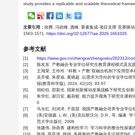
study provides a replicable and scalable theoretical fram
文章引用：
徐腾, 冯岩峰, 龚峰. 要素集成·项目支撑·竞赛驱动
1563-1571.
https://doi.org/10.12677/ae.2026.1651025
参考文献
[1]
https://www.gov.cn/zhengce/zhengceku/202312/co
[2]
陈友东. 产教融合专业学位研究生教育课程模式及实践——以工
[3]
王海荣, 王玲玲. “科教 + 产教”双融合机制下应用型本科高
[4]
吴开俊, 朱星谕, 黄炳超. 以需求为导向的专业学位
报(教育科学版), 2024, 42(10): 83-97.
[5]
胡松钰, 邵新光. 国家创新驱动发展战略下研究生创新创业能力
[6]
朱学红, 谢日安, 戴吾蛟. 能力提升视角下研究生课程体系建
0.
[7]
马永红, 刘润泽, 于苗苗. 我国产教融合培养专业学位研究生:
[8]
(美)安德森, L.W., (美)克拉斯沃尔, D.R., 等,
范大学出版社, 2008.
[9]
张建伟, 孙燕青. 建构性学习: 学习科学的整合性探索[M].
[10]
陈伟, 薛亚涛, 韩娟. 多视角的产教融合实证研究[M]. 北京