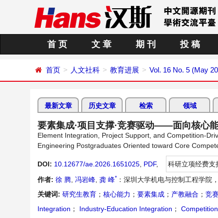
首 页
文 章
期 刊
投 稿
首页
人文社科
教育进展
Vol. 16 No. 5 (May 2
最新文章
历史文章
检索
领域
要素集成·项目支撑·竞赛驱动——面向核心
Element Integration, Project Support, and Competition-Dri
Engineering Postgraduates Oriented toward Core Compe
DOI:
10.12677/ae.2026.1651025
,
PDF
,
科研立项经费支
*
作者:
徐 腾
,
冯岩峰
,
龚 峰
：深圳大学机电与控制工程学院，
关键词:
研究生教育
；
核心能力
；
要素集成
；
产教融合
；
竞
Integration
；
Industry-Education Integration
；
Competition