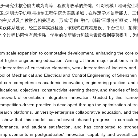
升研究生核心能力成为高等工程教育改革的关键。针对机械工程研究生培
究以深圳大学机电与控制工程学院为实践场域，在界定学术创新能力、工
主义以及产教融合相关理论，形成“导向–融合–创新”三维分析框架，并
实践体系建设。经过多年实践检验，该模式在课程建设、平台使用、竞赛
的全过程协同性有所增强，学生的创新能力和综合素质得到显著提升，为
from scale expansion to connotative development, enhancing the core 
f higher engineering education. Aiming at three major problems in the
 integration of cultivation elements, weak integration of industry and
chool of Mechanical and Electrical and Control Engineering of Shenzhen 
of core competencies-academic innovation, engineering practice, and in
cational objectives, constructivist learning theory, and theories of in
ramework of orientation–integration–innovation. Guided by this framew
competition-driven practice is developed through the optimization of tr
search platforms, university-enterprise collaborative education, and th
lts show that this model has achieved phased progress in curriculu
performance, and student satisfaction, and has contributed to strong
 improvements in postgraduates’ innovation capability and overall c