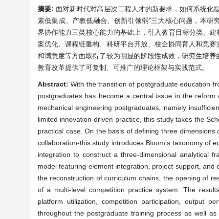
摘要:
面对新时代对高层次工程人才的新要求，如何系统化提
素低集成、产教低融合、创新引领弱”三大核心问题，本研
界协作能力三类核心能力的基础上，引入教育目标分类、建构
案优化、课程链重构、科研平台开放、校企协同育人和竞赛
和满意度等方面取得了较为明显的阶段性成效，研究生培养
教育改革提供了可复制、可推广的理论框架与实践范式。
Abstract:
With the transition of postgraduate education 
postgraduates has become a central issue in the reform o
mechanical engineering postgraduates, namely insufficient
limited innovation-driven practice, this study takes the S
practical case. On the basis of defining three dimensions 
collaboration-this study introduces Bloom’s taxonomy of edu
integration to construct a three-dimensional analytical f
model featuring element integration, project support, and 
the reconstruction of curriculum chains, the opening of re
of a multi-level competition practice system. The resu
platform utilization, competition participation, output 
throughout the postgraduate training process as well as