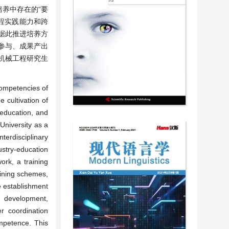
养中存在的“要
程实践能力和跨
据此推进培养方
参与、成果产出
机械工程研究生
competencies of
 cultivation of
 education, and
University as a
terdisciplinary
dustry-education
ork, a training
aining schemes,
e establishment
m development,
er coordination
ompetence. This