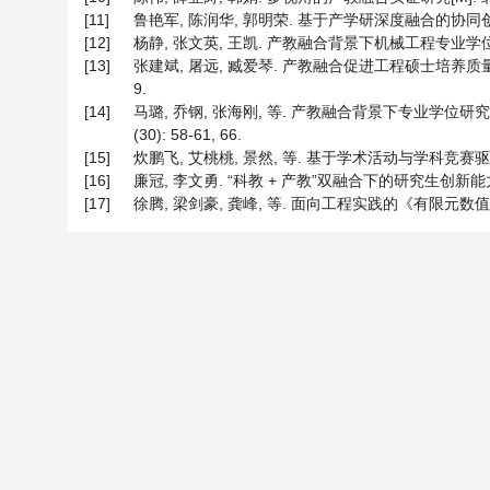
[11]
鲁艳军, 陈润华, 郭明荣. 基于产学研深度融合的协同创新人才
[12]
杨静, 张文英, 王凯. 产教融合背景下机械工程专业学位研究生
[13]
张建斌, 屠远, 臧爱琴. 产教融合促进工程硕士培养质量提升
9.
[14]
马璐, 乔钢, 张海刚, 等. 产教融合背景下专业学位研
(30): 58-61, 66.
[15]
炊鹏飞, 艾桃桃, 景然, 等. 基于学术活动与学科竞赛驱动下
[16]
廉冠, 李文勇. “科教 + 产教”双融合下的研究生创新能力培养体
[17]
徐腾, 梁剑豪, 龚峰, 等. 面向工程实践的《有限元数值分析