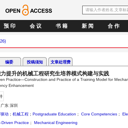
预 印
会 议
书 籍
新 闻
合 作
026)
编委
投稿须知
文章处理费
能力提升的机械工程研究生培养模式构建与实践
ven Practice—Construction and Practice of a Training Model for Mechan
tency Enhancement
持
广东 深圳
赛驱动
；
机械工程
；
Postgraduate Education
；
Core Competencies
；
Ele
-Driven Practice
；
Mechanical Engineering