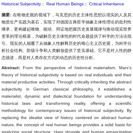
Historical Subjectivity
；
Real Human Beings
；
Critical Inheritance
摘要:
在唯物史观的视域下，马克思的历史主体性思想以现实的人及其
物质生产实践为基石，实现了对德国古典哲学抽象主体性理论的批判性
继承，更构建起唯物、能动、辩证地把握历史发展规律与推动现实世界
变革的理论根基，为破解历史主体性的时代命题提供了科学的方法论指
引。现实的人颠覆了从抽象人性解释历史的唯心主义历史观，为科学分
析社会结构、阶级斗争和人类解放提供了坚实基础。它不是对人性的静
态描述，而是对人类存在方式的动态的历史性分析。
Abstract:
From the perspective of historical materialism, Marx’s
theory of historical subjectivity is based on real individuals and their
material productive activities. Through critically inheriting the abstract
subjectivity in German classical philosophy, it establishes a
materialist, dynamic and dialectical foundation for understanding
historical laws and transforming reality, offering a scientific
methodology for contemporary issues of historical subjectivity. By
replacing the idealist view of history centered on abstract human
nature, the concept of real human beings provides a solid basis for
analyzing social structure, class struggle and human emancipation