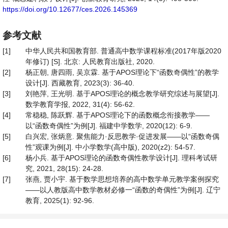
https://doi.org/10.12677/ces.2026.145369
参考文献
[1]
中华人民共和国教育部. 普通高中数学课程标准(2017年版2020
年修订) [S]. 北京: 人民教育出版社, 2020.
[2]
杨正朝, 唐四雨, 吴京霖. 基于APOS理论下“函数奇偶性”的教学
设计[J]. 西藏教育, 2023(3): 36-40.
[3]
刘艳萍, 王光明. 基于APOS理论的概念教学研究综述与展望[J].
数学教育学报, 2022, 31(4): 56-62.
[4]
常稳稳, 陈跃辉. 基于APOS理论下的函数概念衔接教学——
以“函数奇偶性”为例[J]. 福建中学数学, 2020(12): 6-9.
[5]
白兴宏, 张炳意. 聚焦能力·反思教学·促进发展——以“函数奇偶
性”观课为例[J]. 中小学数学(高中版), 2020(z2): 54-57.
[6]
杨小兵. 基于APOS理论的函数奇偶性教学设计[J]. 理科考试研
究, 2021, 28(15): 24-28.
[7]
张燕, 贾小宇. 基于数学思想培养的高中数学单元教学案例探究
——以人教版高中数学教材必修一“函数的奇偶性”为例[J]. 辽宁
教育, 2025(1): 92-96.