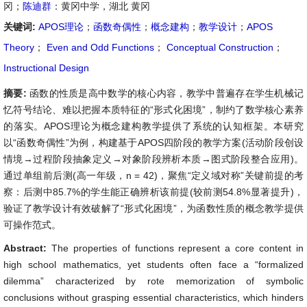
冈；
陈迪群
：黄冈中学，湖北 黄冈
关键词:
APOS理论
；
函数奇偶性
；
概念建构
；
教学设计
；
APOS
Theory
；
Even and Odd Functions
；
Conceptual Construction
；
Instructional Design
摘要:
函数的性质是高中数学的核心内容，教学中普遍存在学生机械记
忆符号结论、难以把握本质特征的“形式化困境”，制约了数学核心素养
的落实。APOS理论为概念建构教学提供了系统的认知框架。本研究
以“函数奇偶性”为例，构建基于APOS四阶段的教学方案(活动阶段创设
情境→过程阶段抽象定义→对象阶段辨析本质→图式阶段整合应用)。
通过单组前后测(高一年级，n = 42)，聚焦“定义域对称”关键前提的考
察：后测中85.7%的学生能正确辨析该前提(较前测54.8%显著提升)，
验证了教学设计有效破解了“形式化困境”，为函数性质的概念教学提供
可操作范式。
Abstract:
The properties of functions represent a core content in
high school mathematics, yet students often face a “formalized
dilemma” characterized by rote memorization of symbolic
conclusions without grasping essential characteristics, which hinders