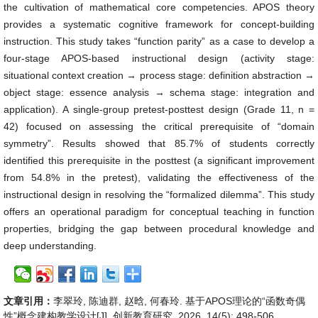
the cultivation of mathematical core competencies. APOS theory
provides a systematic cognitive framework for concept-building
instruction. This study takes “function parity” as a case to develop a
four-stage APOS-based instructional design (activity stage:
situational context creation → process stage: definition abstraction →
object stage: essence analysis → schema stage: integration and
application). A single-group pretest-posttest design (Grade 11, n =
42) focused on assessing the critical prerequisite of “domain
symmetry”. Results showed that 85.7% of students correctly
identified this prerequisite in the posttest (a significant improvement
from 54.8% in the pretest), validating the effectiveness of the
instructional design in resolving the “formalized dilemma”. This study
offers an operational paradigm for conceptual teaching in function
properties, bridging the gap between procedural knowledge and
deep understanding.
文章引用：
李翠玲, 陈迪群, 赵晗, 何春玲. 基于APOS理论的“函数奇偶
性”概念建构教学设计[J]. 创新教育研究, 2026, 14(5): 498-506.