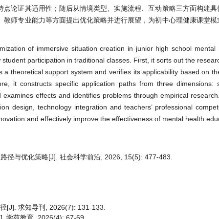
特点论证其适用性；随后从情境类型、实施流程、互动策略三方面构建具
、教师专业能力等方面提出优化策略并进行展望，为初中心理健康课堂模
mization of immersive situation creation in junior high school mental 
udent participation in traditional classes. First, it sorts out the rese
 a theoretical support system and verifies its applicability based on t
re, it constructs specific application paths from three dimensions: s
examines effects and identifies problems through empirical research. F
tion design, technology integration and teachers’ professional compe
nnovation and effectively improve the effectiveness of mental health edu
略[J]. 社会科学前沿, 2026, 15(5): 477-483.
知导刊, 2026(7): 131-133.
育, 2026(4): 67-69.