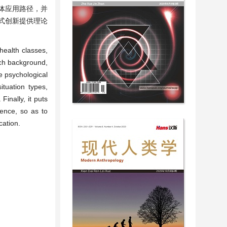
体应用路径，并
式创新提供理论
health classes,
arch background,
he psychological
ituation types,
inally, it puts
tence, so as to
cation.