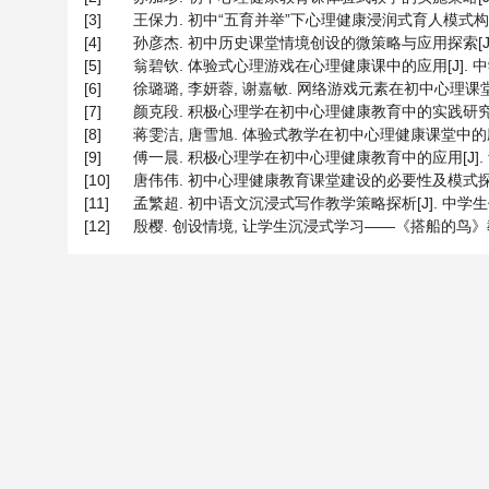
[3]
王保力. 初中“五育并举”下心理健康浸润式育人模式构建实践探究
[4]
孙彦杰. 初中历史课堂情境创设的微策略与应用探索[J]. 中学时
[5]
翁碧钦. 体验式心理游戏在心理健康课中的应用[J]. 中学课程辅
[6]
徐璐璐, 李妍蓉, 谢嘉敏. 网络游戏元素在初中心理课堂中的应
[7]
颜克段. 积极心理学在初中心理健康教育中的实践研究[J]. 幸福
[8]
蒋雯洁, 唐雪旭. 体验式教学在初中心理健康课堂中的应用策略研究
[9]
傅一晨. 积极心理学在初中心理健康教育中的应用[J]. 青春期健康
[10]
唐伟伟. 初中心理健康教育课堂建设的必要性及模式探讨[J]. 新
[11]
孟繁超. 初中语文沉浸式写作教学策略探析[J]. 中学生作文指导
[12]
殷樱. 创设情境, 让学生沉浸式学习——《搭船的鸟》教学与思考[