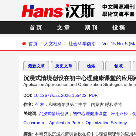
首 页
文 章
期 刊
投 稿
首页
人文社科
社会科学前沿
Vol. 15 No. 5 (M
最新文章
历史文章
检索
领域
沉浸式情境创设在初中心理健康课堂的应用
Application Approaches and Optimization Strategies of Imm
DOI:
10.12677/ass.2026.155422
,
PDF
,
作者:
石 林
：和林格尔县第二中学，内蒙古 呼和浩特
关键词:
沉浸式情境创设
；
初中心理健康课堂
；
应用路径
；
Classroom
；
Application Path
；
Optimization Strategy
摘要:
本研究以沉浸式情境创设在初中心理健康课堂的应用