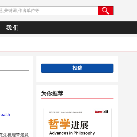
我 们
投稿
为你推荐
ealth
究先梳理背景意