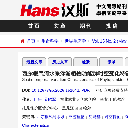
首 页
文 章
期 刊
投 稿
首页
生命科学
世界生态学
Vol. 15 No. 2 (May
最新文章
历史文章
检索
领域
西尔根气河水系浮游植物功能群时空变化特
Spatiotemporal Variation Characteristics of Phytoplankton
DOI:
10.12677/ije.2026.152042
,
PDF
,
科研立项经费支持
作者:
丁 妍
,
孟昭军
：东北林业大学林学院，黑龙江 哈尔滨
扎龙保护区管护中心，黑龙江 齐齐哈尔
关键词:
西尔根气河水系
；
浮游植物
；
功能群
；
时空特征
；
X
Characteristics