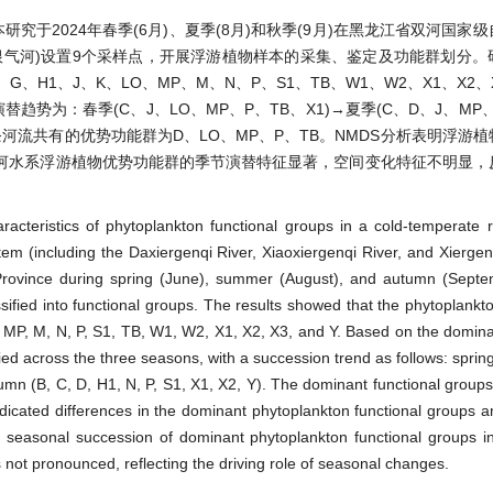
于2024年春季(6月)、夏季(8月)和秋季(9月)在黑龙江省双河国家
根气河)设置9个采样点，开展浮游植物样本的采集、鉴定及功能群划分。
、H1、J、K、LO、MP、M、N、P、S1、TB、W1、W2、X1、X2、
替趋势为：春季(C、J、LO、MP、P、TB、X1)→夏季(C、D、J、MP
)；三条河流共有的优势功能群为D、LO、MP、P、TB。NMDS分析表明浮游
河水系浮游植物优势功能群的季节演替特征显著，空间变化特征不明显，
racteristics of phytoplankton functional groups in a cold-temperate ri
tem (including the Daxiergenqi River, Xiaoxiergenqi River, and Xiergenq
Province during spring (June), summer (August), and autumn (Septe
sified into functional groups. The results showed that the phytoplankt
LO, MP, M, N, P, S1, TB, W1, W2, X1, X2, X3, and Y. Based on the domin
fied across the three seasons, with a succession trend as follows: sprin
n (B, C, D, H1, N, P, S1, X1, X2, Y). The dominant functional group
dicated differences in the dominant phytoplankton functional groups
e seasonal succession of dominant phytoplankton functional groups i
 not pronounced, reflecting the driving role of seasonal changes.