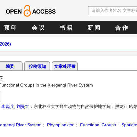
预 印
会 议
书 籍
新 闻
合 作
 2026)
编委
投稿须知
文章处理费
征
 Functional Groups in the Xiergenqi River System
；
李晓兵
,
刘曼红
：东北林业大学野生动物与自然保护地学院，黑龙江 哈
iergenqi River System
；
Phytoplankton
；
Functional Groups
；
Spatiot