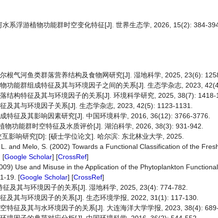
系浮游植物功能群时空变化特征[J]. 世界生态学, 2026, 15(2): 384-394
河鱼类群落营养结构及食物网研究[J]. 湿地科学, 2025, 23(6): 1258-
能群组成特征及其与环境因子之间的关系[J]. 生态学杂志, 2023, 42(4): 8
特征及其与环境因子的关系[J]. 环境科学研究, 2025, 38(7): 1418-1
环境因子关系[J]. 生态学杂志, 2023, 42(5): 1123-1131.
其影响因素研究[J]. 中国环境科学, 2016, 36(12): 3766-3776.
能群时空特征及水质评价[J]. 湖泊科学, 2026, 38(3): 931-942.
究[D]: [硕士学位论文]. 哈尔滨: 东北林业大学, 2025.
, L. and Melo, S. (2002) Towards a Functional Classification of the Fre
 [
Google Scholar
] [
CrossRef
]
(2009) Use and Misuse in the Application of the Phytoplankton Functional 
 1-19. [
Google Scholar
] [
CrossRef
]
环境因子的关系[J]. 湿地科学, 2025, 23(4): 774-782.
与环境因子的关系[J]. 生态环境学报, 2022, 31(1): 117-130.
及其与水环境因子的关系[J]. 大连海洋大学学报, 2023, 38(4): 689-6