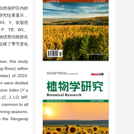
级自然保护区内的
研究结果显示，
X3、Y。依据优
、P、TB、W1、
植物优势功能群在
反映了季节变化
ver, this study
i River) within
mber) of 2024.
on were divided
ance index (
Y
≥
g (C, J, LO, MP,
s common to all
 among seasons,
n the Xiergenqi