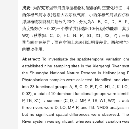
摘要:
为探究寒温带河流浮游植物功能群的时空变化特征，本研究
西尔根气河水系(包括大西尔根气河、小西尔根气河及西尔
浮游植物功能群共划分为23个，分别为A、B、C、D、E、F、G
势度指数(
Y
≥ 0.02)三个季节共筛选出10种优势功能群，其演
W2)→秋季(B、C、D、H1、N、P、S1、X1、X2、Y
季节间存在差异，而在空间上未表现出明显差异。西尔根气
的驱动作用。
Abstract:
To investigate the spatiotemporal variation cha
established nine sampling sites in the Xiergenqi River sys
the Shuanghe National Nature Reserve in Heilongjiang 
Phytoplankton samples were collected, identified, and clas
into 23 functional groups: A, B, C, D, E, F, G, H1, J, K, 
0.02), a total of 10 dominant functional groups were identi
P, TB, X1) → summer (C, D, J, MP, P, TB, W1, W2) → autum
three rivers were D, LO, MP, P, and TB. NMDS analysis in
but no significant spatial differences were observed. Th
River system was significant, whereas spatial variation was