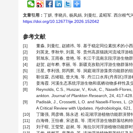
文章引用：
丁妍, 李晓兵, 杨凤娟, 刘曼红, 孟昭军. 西尔根气河水
https://doi.org/10.12677/ije.2026.152042
参考文献
[1]
董淼, 刘曼红, 赵婧祎, 等. 基于稳定同位素技术的小西尔根气
[2]
刘英龙, 李秋华, 刘晨, 等. 贵州高原猫跳河流域浮游植物功
[3]
郭旭东, 王雨春, 曾艳, 等. 长江干流南京段浮游生物群落结构
[4]
赵贺, 赵年桦, 李丽, 等. 新疆克孜勒河浮游生物群落特征及其与
[5]
汪星, 李利强, 郑丙辉, 等. 洞庭湖浮游藻类功能群的组成特征及
[6]
靳佳霖, 吕绪聪, 曾大海, 等. 丹江口水库(丹库区)浮游植物功
[7]
姜海霞. 河溪生态系统浮游生物和底栖动物多样性及交互影响研
[8]
Reynolds, C.S., Huszar, V., Kruk, C., Naselli-Flores
ankton.
Journal of Plankton Research
, 24, 417-428.
[9]
Padisák, J., Crossetti, L.O. and Naselli-Flores, L. 
A Critical Review with Updates.
Hydrobiologia
, 621,
[10]
丁隆强, 周彦锋, 陈永进. 松花湖浮游植物功能群演替特征及其与
[11]
白海锋, 王怡睿, 宋进喜, 等. 渭河浮游生物群落结构特征及其
[12]
刘子暄, 王莹莹, 赵昶, 等. 海拉尔河浮游植物功能群时空特征