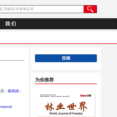
我 们
投稿
为你推荐
尔滨；
杨凤娟
：
emporal