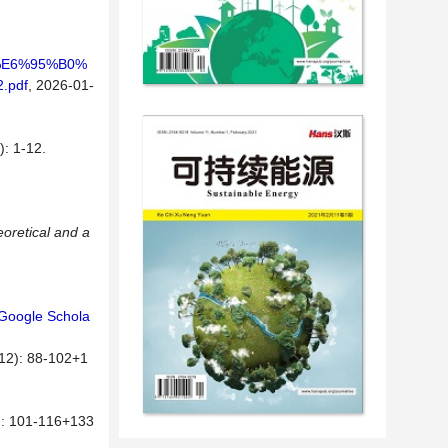
1%E6%95%B0%
pdf
, 2026-01-
1-12.
eoretical and a
Google Schola
 88-102+1
01-116+133