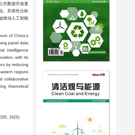
，公共数据开放显
组。异质性分析
放推动人工智能
aunch of China’s
ising panel data
l intelligence
ation, with its
ors by reducing
 eastern regions
d collaborative
ng theoretical
16(5):