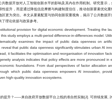
考察了公共数据开放对人工智能创新水平的影响及其内在作用机制。研究显示
得性提升，而是通过降低信息摩擦与构建制度信任，推动创新要素优化重
地区更为突出。本文从要素配置与协同创新双重视角，揭示了公共数据开
供了理论依据与政策参考。
nstitutional provision for digital economic development. Treating the l
this study employs a multi-period difference-in-differences model. Util
ematically examines the impact of public data openness on artificia
reveal that public data openness significantly stimulates urban AI innov
d, it facilitates the optimisation and reorganisation of innovation fact
erogeneity analysis indicates that policy effects are more pronounced in
 economic foundations. From dual perspectives of factor allocation an
through which public data openness empowers AI innovation, providi
iven high-quality innovation ecosystems.
？——来自政府开放数据平台上线的准自然实验[J]. 可持续发展, 2026, 