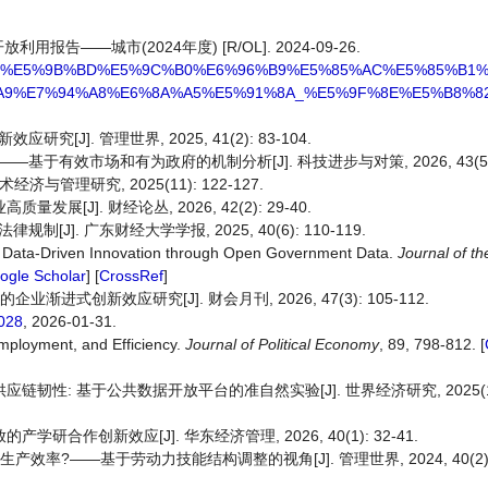
——城市(2024年度) [R/OL]. 2024-09-26.
4%E4%B8%AD%E5%9B%BD%E5%9C%B0%E6%96%B9%E5%85%AC%E5%85%B
9%E7%94%A8%E6%8A%A5%E5%91%8A_%E5%9F%8E%E5%B8%82.
[J]. 管理世界, 2025, 41(2): 83-104.
有效市场和有为政府的机制分析[J]. 科技进步与对策, 2026, 43(5): 
管理研究, 2025(11): 122-127.
[J]. 财经论丛, 2026, 42(2): 29-40.
]. 广东财经大学学报, 2025, 40(6): 110-119.
14) Data-Driven Innovation through Open Government Data.
Journal of th
ogle Scholar
] [
CrossRef
]
进式创新效应研究[J]. 财会月刊, 2026, 47(3): 105-112.
.028
, 2026-01-31.
employment, and Efficiency.
Journal of Political Economy
, 89, 798-812. [
韧性: 基于公共数据开放平台的准自然实验[J]. 世界经济研究, 2025(12):
合作创新效应[J]. 华东经济管理, 2026, 40(1): 32-41.
效率?——基于劳动力技能结构调整的视角[J]. 管理世界, 2024, 40(2): 1