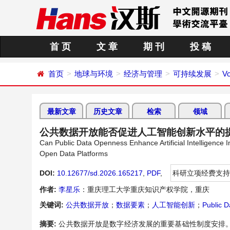
首 页
文 章
期 刊
投 稿
首页
地球与环境
经济与管理
可持续发展
Vo
最新文章
历史文章
检索
领域
公共数据开放能否促进人工智能创新水平的
Can Public Data Openness Enhance Artificial Intelligenc
Open Data Platforms
DOI:
10.12677/sd.2026.165217
,
PDF
,
科研立项经费支持
作者:
李星乐
：重庆理工大学重庆知识产权学院，重庆
关键词:
公共数据开放
；
数据要素
；
人工智能创新
；
Public 
摘要:
公共数据开放是数字经济发展的重要基础性制度安排