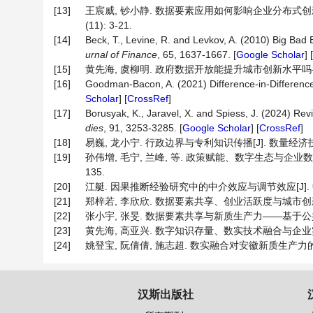
[13]
王宸威, 钞小静. 数据要素应用如何影响企业分布式创新?
(11): 3-21.
[14]
Beck, T., Levine, R. and Levkov, A. (2010) Big Ba
urnal of Finance
, 65, 1637-1667. [
Google Scholar
] [
[15]
黄先海, 虞柳明. 政府数据开放能提升城市创新水平吗——来自
[16]
Goodman-Bacon, A. (2021) Difference-in-Difference
Scholar
] [
CrossRef
]
[17]
Borusyak, K., Jaravel, X. and Spiess, J. (2024) Rev
dies
, 91, 3253-3285. [
Google Scholar
] [
CrossRef
]
[18]
易巍, 龙小宁. 行政边界与专利知识传播[J]. 数量经济技术经济研
[19]
孙伟增, 毛宁, 兰峰, 等. 政策赋能、数字生态与企业数
135.
[20]
江艇. 因果推断经验研究中的中介效应与调节效应[J]. 中国工业
[21]
郑梓若, 李欣欣. 数据要素共享、创业活跃度与城市创新发展[J].
[22]
张小宇, 张旻. 数据要素共享与新质生产力——基于公共数据开
[23]
黄先海, 高亚兴. 数字知识存量、数实技术融合与企业实体技术创
[24]
姚登宝, 阮倩倩, 施志超. 数实融合对安徽新质生产力的影响: 
汉斯出版社