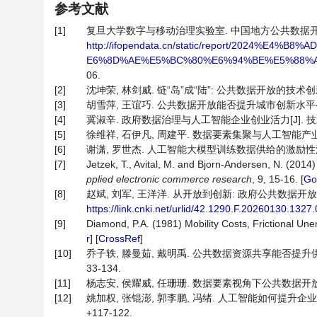
参考文献
[1]
复旦大学数字与移动治理实验室. 中国地方公共数据开放利用报告
http://ifopendata.cn/static/report/202
E6%8D%AE%E5%BC%80%E6%94%BE%E5%88%A
06.
[2]
沈坤荣, 林剑威. 链“岛”成“陆”: 公共数据开放的技术创新效应研究
[3]
胡雪萍, 王谊巧. 公共数据开放能否提升城市创新水平——基于
[4]
冀淑辛. 政府数据治理与人工智能企业创业活力[J]. 技术经济与
[5]
徐维祥, 石伊凡, 周建平. 数据要素集聚与人工智能产业高质量发展
[6]
谢潇, 罗世杰. 人工智能大模型训练数据供给的激励性法律规制[J
[7]
Jetzek, T., Avital, M. and Bjorn-Andersen, N. (20
pplied electronic commerce research
, 9, 15-16. [
Go
[8]
赵斌, 刘军, 王洋洋. 从开放到创新: 政府公共数据开放的企业渐
https://link.cnki.net/urlid/42.1290.F.20260130.1327
[9]
Diamond, P.A. (1981) Mobility Costs, Frictional Un
r
] [
CrossRef
]
[10]
乔子轶, 滕曼茹, 戴明禹. 公共数据资源共享能否提升供应链
33-134.
[11]
杨志安, 侯耀威, 任珊珊. 数据要素视角下公共数据开放的产学研
[12]
姚加权, 张锟澎, 郭李鹏, 冯绪. 人工智能如何提升企业生产
+117-122.