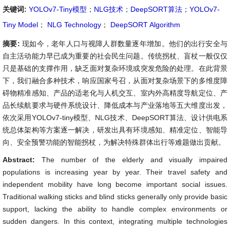
关键词:
YOLOv7-Tiny模型
；
NLG技术
；
DeepSORT算法
；
YOLOv7-
Tiny Model
；
NLG Technology
；
DeepSORT Algorithm
摘要:
现如今，老年人口与视障人群数量逐年增加。他们的出行安全与
自主活动能力早已成为重要的社会民生问题。传统拐杖、盲杖一般仅仅
只是基础的支撑作用，缺乏面对复杂环境或突发危险的处理。在此背景
下，我们融合多种技术，响应国家号召，从面对复杂场景下的多维度障
碍物精准感知、产品的适老化与人机交互、室内外高精度导航定位、产
品长续航要求与硬件系统设计、降低成本与产业落地等五大维度出发，
依次采用YOLOv7-tiny模型、NLG技术、DeepSORT算法、设计供电系
统总体架构等方案逐一解决，研发出具有环境感知、精准定位、智能导
向、安全预警功能的智能拐杖，为解决特殊群体出行等难题做出贡献。
Abstract:
The number of the elderly and visually impaired
populations is increasing year by year. Their travel safety and
independent mobility have long become important social issues.
Traditional walking sticks and blind sticks generally only provide basic
support, lacking the ability to handle complex environments or
sudden dangers. In this context, integrating multiple technologies