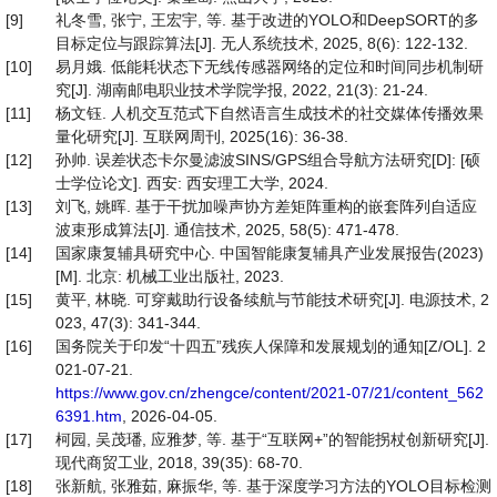
[9]
礼冬雪, 张宁, 王宏宇, 等. 基于改进的YOLO和DeepSORT的多
目标定位与跟踪算法[J]. 无人系统技术, 2025, 8(6): 122-132.
[10]
易月娥. 低能耗状态下无线传感器网络的定位和时间同步机制研
究[J]. 湖南邮电职业技术学院学报, 2022, 21(3): 21-24.
[11]
杨文钰. 人机交互范式下自然语言生成技术的社交媒体传播效果
量化研究[J]. 互联网周刊, 2025(16): 36-38.
[12]
孙帅. 误差状态卡尔曼滤波SINS/GPS组合导航方法研究[D]: [硕
士学位论文]. 西安: 西安理工大学, 2024.
[13]
刘飞, 姚晖. 基于干扰加噪声协方差矩阵重构的嵌套阵列自适应
波束形成算法[J]. 通信技术, 2025, 58(5): 471-478.
[14]
国家康复辅具研究中心. 中国智能康复辅具产业发展报告(2023)
[M]. 北京: 机械工业出版社, 2023.
[15]
黄平, 林晓. 可穿戴助行设备续航与节能技术研究[J]. 电源技术, 2
023, 47(3): 341-344.
[16]
国务院关于印发“十四五”残疾人保障和发展规划的通知[Z/OL]. 2
021-07-21.
https://www.gov.cn/zhengce/content/2021-07/21/content_562
6391.htm
, 2026-04-05.
[17]
柯园, 吴茂璠, 应雅梦, 等. 基于“互联网+”的智能拐杖创新研究[J].
现代商贸工业, 2018, 39(35): 68-70.
[18]
张新航, 张雅茹, 麻振华, 等. 基于深度学习方法的YOLO目标检测