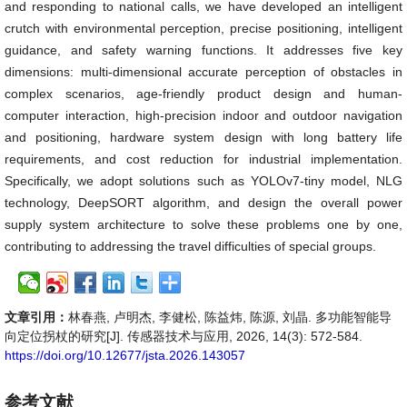
and responding to national calls, we have developed an intelligent
crutch with environmental perception, precise positioning, intelligent
guidance, and safety warning functions. It addresses five key
dimensions: multi-dimensional accurate perception of obstacles in
complex scenarios, age-friendly product design and human-
computer interaction, high-precision indoor and outdoor navigation
and positioning, hardware system design with long battery life
requirements, and cost reduction for industrial implementation.
Specifically, we adopt solutions such as YOLOv7-tiny model, NLG
technology, DeepSORT algorithm, and design the overall power
supply system architecture to solve these problems one by one,
contributing to addressing the travel difficulties of special groups.
文章引用：
林春燕, 卢明杰, 李健松, 陈益炜, 陈源, 刘晶. 多功能智能导
向定位拐杖的研究[J]. 传感器技术与应用, 2026, 14(3): 572-584.
https://doi.org/10.12677/jsta.2026.143057
参考文献