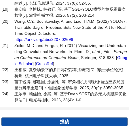
综述[J]. 长江信息通信, 2024, 37(8): 52-56.
[19]
秦立峰, 李博梾, 林敬轩, 等. 基于SGD-YOLO模型的黄瓜霜霉病
检测[J]. 农业机械学报, 2026, 57(2): 203-214.
[20]
Wang, C.Y., Bochkovskiy, A. and Liao, H.Y.M. (2022) YOLOv7:
Trainable Bag-of-Freebies Sets New State-of-the-Art for Real-
Time Object Detectors.
https://arxiv.org/abs/2207.02696
[21]
Zeiler, M.D. and Fergus, R. (2014) Visualizing and Understan
ding Convolutional Networks. In: Fleet, D.,
et al
., Eds.,
Europe
an Conference on Computer Vision
, Springer, 818-833. [
Goog
le Scholar
] [
CrossRef
]
[22]
王相威. 复杂场景下的多目标跟踪算法研究[D]: [硕士学位论文].
杭州: 杭州电子科技大学, 2025.
[23]
苗丁锐博, 鄢建国, 涂志刚, 等. 窄角相机月球影像自适应多尺度
超分辨率重建[J]. 中国图象图形学报, 2025, 30(9): 3050-3065.
[24]
王尔申, 顾佳怡, 徐嵩, 等. 基于Deep SORT的多无人机跟踪优化
算法[J]. 电光与控制, 2026, 33(4): 1-6.
投稿