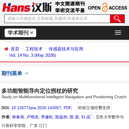
学术期刊
切
换
导
首页
工程技术
传感器技术与应用
航
Vol. 14 No. 3 (May 2026)
期刊菜单
多功能智能导向定位拐杖的研究
Study on Multifunctional Intelligent Navigation and Positioning Crutch
DOI:
10.12677/jsta.2026.143057
,
PDF
,
科研立项经费支持
*
作者:
林春燕
,
卢明杰
,
李健松
,
陈益炜
,
陈 源
,
刘 晶
：五邑大学数学与
计算科学学院，广东 江门