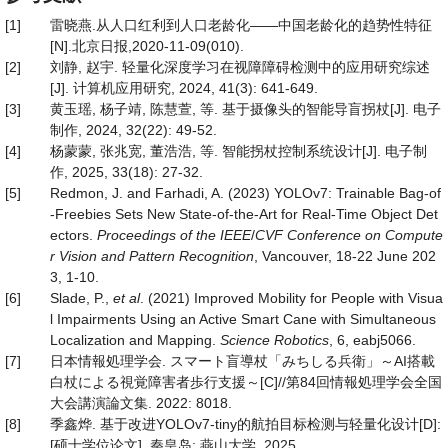
[1]
雷晓燕.从人口红利到人口老龄化——中国老龄化的趋势性特征
[N].北京日报,2020-11-09(010).
[2]
刘静, 赵宇. 轻量化深度学习在视障障碍检测中的应用研究综述
[J]. 计算机应用研究, 2024, 41(3): 641-649.
[3]
黄玉瑶, 杨子靖, 陈慧萱, 等. 基于摄像头的智能导盲拐杖[J]. 电子
制作, 2024, 32(22): 49-52.
[4]
杨蒙蒙, 张兆宽, 董浩浩, 等. 智能拐杖控制系统设计[J]. 电子制
作, 2025, 33(18): 27-32.
[5]
Redmon, J. and Farhadi, A. (2023) YOLOv7: Trainable Bag-of
-Freebies Sets New State-of-the-Art for Real-Time Object Det
ectors.
Proceedings of the IEEE
/
CVF Conference on Compute
r Vision and Pattern Recognition
, Vancouver, 18-22 June 202
3, 1-10.
[6]
Slade, P.,
et al
. (2021) Improved Mobility for People with Visua
l Impairments Using an Active Smart Cane with Simultaneous
Localization and Mapping.
Science Robotics
, 6, eabj5066.
[7]
日本情報処理学会. スマート盲導杖「みちしる兵衛」～AI搭載
白杖による視覚障害者歩行支援～[C]//第84回情報処理学会全国
大会講演論文集. 2022: 8018.
[8]
季鑫烨. 基于改进YOLOv7-tiny的航拍目标检测与轻量化设计[D]:
[硕士学位论文]. 秦皇岛: 燕山大学, 2025.