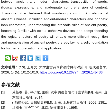
between ancient and modern characters, transposition of words,
illogical expressions, and inadequate comprehension of content.
Therefore, it is believed that mastering common knowledge of
ancient Chinese, including ancient-modern characters and phonetic
loan characters, understanding the prosodic rules of ancient poetry,
becoming familiar with textual cohesive devices, and comprehending
the logical structure of poetry will enable more efficient recognition
and memorization of ancient poetry, thereby laying a solid foundation
for further appreciation and application.
文章引用：
李悦, 王开文. 大学生古诗词背诵障碍与对策[J]. 现代语言学,
2026, 14(5): 1012-1019.
https://doi.org/10.12677/ml.2026.145486
参考文献
[1]
苏新春, 著; 申小龙, 主编. 汉字的语言性与语言功能[M]. 济南: 山
东教育出版社, 2014.
[2]
(清)顧炎武. 日知錄集釋[M]. 上海: 上海古籍出版社, 2006: 1381.
[3]
洪成玉. 古今字[M]. 北京: 语文出版社, 1995.