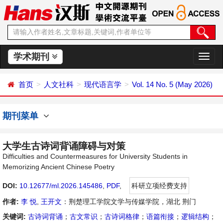
学术期刊
切
换
导
首页
人文社科
现代语言学
Vol. 14 No. 5 (May 2026)
航
期刊菜单
大学生古诗词背诵障碍与对策
Difficulties and Countermeasures for University Students in
Memorizing Ancient Chinese Poetry
DOI:
10.12677/ml.2026.145486
,
PDF
,
科研立项经费支持
作者:
李 悦
,
王开文
：荆楚理工学院文学与传媒学院，湖北 荆门
关键词:
古诗词背诵
；
古文常识
；
古诗词格律
；
语篇衔接
；
逻辑结构
；