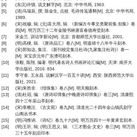
[4]
(东汉)许慎. 说文解字[M]. 北京: 中华书局, 1963.
[5]
(清)马瑞辰, 撰; 陈金生, 点校. 毛诗传笺通释[M]. 北京: 中华书局,
1989.
[6]
(宋)祝穆, 辑; (元)富大用, 辑. 《新编古今事文类聚前集∙别集》卷
四[M]. 明万历三十二年金陵书林唐富春德寿堂刻本.
[7]
宋金兰. 训诂学新论[M]. 北京: 首都师范大学出版社, 2001.
[8]
(明)高棅, 辑. 《唐诗品汇》卷八[M]. 明嘉靖十八年牛斗刻本.
[9]
(宋)郭知达, 集注. 《新刊校定集注杜诗(九家集注杜诗)》卷一
[M]. 宋宝庆元年广东漕司刻本.
[10]
张毅, 陈翔, 编著. 明代著名诗人书画评论汇编[M]. 天津: 南开大
学出版社, 2016: 834.
[11]
李守奎, 王永昌. 说解汉字一百五十讲[M]. 西安: 陕西师范大学出
版社, 2021.
[12]
(宋)朱胜非. 《绀珠集》卷八[M]. 明天顺刻本.
[13]
(清)杜诏, 编. 《唐诗叩弹集(中晚唐诗叩弹集)》卷三[M]. 清康熙
四十三年采山亭刻本.
[14]
(宋)章樵注. 《古文苑》卷九[M]. 清道光二十四年金山钱氏刻守
山阁丛书本.
[15]
(明)冯惟讷. 《诗纪》卷九十六[M]. 明万历四十一年黄承玄刻本.
[16]
(明)王圻, 辑; (明)王思义, 辑. 《三才图会∙文史》卷三[M]. 明万历
三十五年刻后印本.