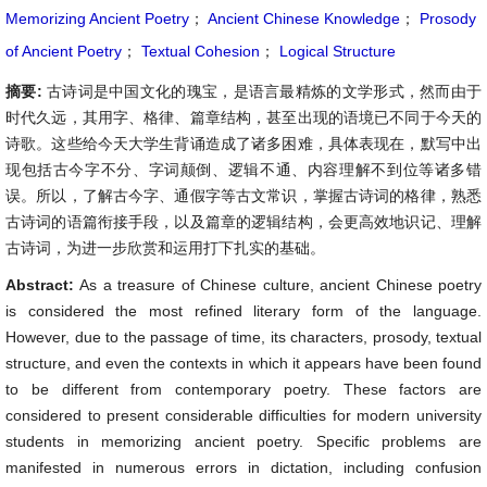
Memorizing Ancient Poetry
；
Ancient Chinese Knowledge
；
Prosody
of Ancient Poetry
；
Textual Cohesion
；
Logical Structure
摘要:
古诗词是中国文化的瑰宝，是语言最精炼的文学形式，然而由于
时代久远，其用字、格律、篇章结构，甚至出现的语境已不同于今天的
诗歌。这些给今天大学生背诵造成了诸多困难，具体表现在，默写中出
现包括古今字不分、字词颠倒、逻辑不通、内容理解不到位等诸多错
误。所以，了解古今字、通假字等古文常识，掌握古诗词的格律，熟悉
古诗词的语篇衔接手段，以及篇章的逻辑结构，会更高效地识记、理解
古诗词，为进一步欣赏和运用打下扎实的基础。
Abstract:
As a treasure of Chinese culture, ancient Chinese poetry
is considered the most refined literary form of the language.
However, due to the passage of time, its characters, prosody, textual
structure, and even the contexts in which it appears have been found
to be different from contemporary poetry. These factors are
considered to present considerable difficulties for modern university
students in memorizing ancient poetry. Specific problems are
manifested in numerous errors in dictation, including confusion