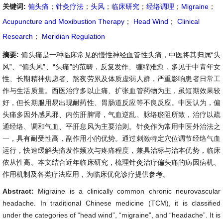
关键词:
偏头痛
；
针灸疗法
；
头风
；
临床研究
；
经络调理
；
Migraine
；
Acupuncture and Moxibustion Therapy
；
Head Wind
；
Clinical
Research
；
Meridian Regulation
摘要:
偏头痛是一种临床常见的慢性神经血管性头痛，中医将其归属“头
风”、“偏头风”、“头痛”的范畴，反复发作、缠绵难愈，多见于中青年女
性、长期精神焦虑者、熬夜劳累及体质虚弱人群，严重影响患者日常工
作与生活质量。西医治疗多以止痛、扩张血管药物为主，虽短期效果较
好，但长期服用易出现耐药性、胃肠道反应等不良反应。中医认为，偏
头痛多因外感风邪、内伤肝脾肾，气血逆乱、脉络瘀阻所致，治疗以疏
通经络、调和气血、平肝息风为主要治则。针灸作为常用中医外治法之
一，具有耐受性高，副作用小的优势。通过刺激特定穴位调节经络气血
运行，快速缓解头痛发作频次与疼痛程度，兼具治标与治本优势，临床
依从性高。本文结合近年临床研究，梳理针灸治疗偏头痛的病因病机、
作用机制及各类疗法应用，为临床优化诊疗提供参考。
Abstract:
Migraine is a clinically common chronic neurovascular
headache. In traditional Chinese medicine (TCM), it is classified
under the categories of “head wind”, “migraine”, and “headache”. It is