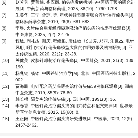
[6]
赵芳芳, 贾菁楠, 崔应麟. 偏头痛发病机制与中医药干预的研究进
展[J]. 中药新药与临床药理, 2025, 36(10): 1790-1798.
[7]
朱美华, 王宁, 曾琼, 等. 星状神经节阻滞联合浮针治疗偏头痛[J].
临床麻醉学杂志, 2010, 26(8): 681-683.
[8]
李琳. 火针结合重复经颅磁刺激治疗偏头痛的临床疗效观察[J].
中医康复, 2025, 2(2): 22-25.
[9]
程敏, 周礼杰, 谢庆, 程继银, 唐佳敏, 张世涛, 郑丽, 朱世杰. 电针
风府, 哑门穴治疗偏头痛模型大鼠的作用效果及机制研究[J]. 亚
太传统医药, 2026, 22(2): 23-28.
[10]
关健美. 皮肤针叩刺治疗偏头痛[J]. 中国针灸, 2001, 21(3): 189-
190.
[11]
杨兆钢, 杨铭. 中医芒针治疗学[M]. 北京: 中国医药科技出版社, 2
002.
[12]
贾海鹏. 电针配合药艾雀啄灸治疗偏头痛39例临床观察[J]. 湖南
中医杂志, 2019, 35(9): 78-80.
[13]
韩长根. 隔姜灸治疗偏头痛[J]. 四川中医, 1991(3): 36.
[14]
李春香. 中医针灸治疗偏头痛的用穴特点和配穴规律[J]. 世界最
新医学信息文摘, 2015, 15(60): 8.
[15]
王正阳. 中医针灸治疗偏头痛研究进展[J]. 中医学, 2023, 12(9):
2457-2462.