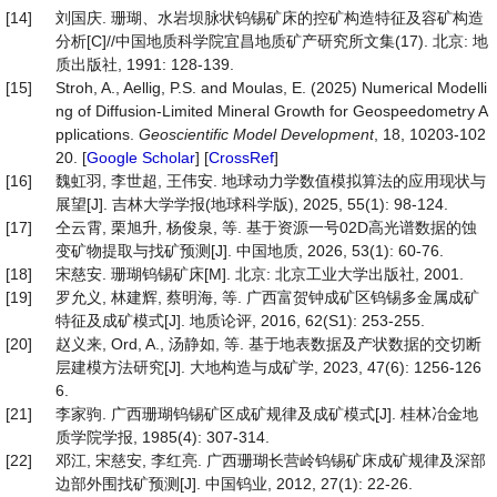
[14]
刘国庆. 珊瑚、水岩坝脉状钨锡矿床的控矿构造特征及容矿构造
分析[C]//中国地质科学院宜昌地质矿产研究所文集(17). 北京: 地
质出版社, 1991: 128-139.
[15]
Stroh, A., Aellig, P.S. and Moulas, E. (2025) Numerical Modelli
ng of Diffusion-Limited Mineral Growth for Geospeedometry A
pplications.
Geoscientific
Model
Development
, 18, 10203-102
20. [
Google Scholar
] [
CrossRef
]
[16]
魏虹羽, 李世超, 王伟安. 地球动力学数值模拟算法的应用现状与
展望[J]. 吉林大学学报(地球科学版), 2025, 55(1): 98-124.
[17]
仝云霄, 栗旭升, 杨俊泉, 等. 基于资源一号02D高光谱数据的蚀
变矿物提取与找矿预测[J]. 中国地质, 2026, 53(1): 60-76.
[18]
宋慈安. 珊瑚钨锡矿床[M]. 北京: 北京工业大学出版社, 2001.
[19]
罗允义, 林建辉, 蔡明海, 等. 广西富贺钟成矿区钨锡多金属成矿
特征及成矿模式[J]. 地质论评, 2016, 62(S1): 253-255.
[20]
赵义来, Ord, A., 汤静如, 等. 基于地表数据及产状数据的交切断
层建模方法研究[J]. 大地构造与成矿学, 2023, 47(6): 1256-126
6.
[21]
李家驹. 广西珊瑚钨锡矿区成矿规律及成矿模式[J]. 桂林冶金地
质学院学报, 1985(4): 307-314.
[22]
邓江, 宋慈安, 李红亮. 广西珊瑚长营岭钨锡矿床成矿规律及深部
边部外围找矿预测[J]. 中国钨业, 2012, 27(1): 22-26.