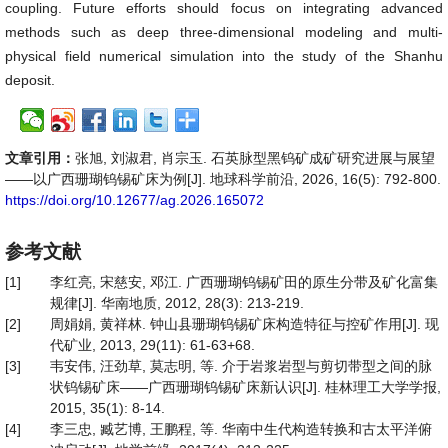
coupling. Future efforts should focus on integrating advanced
methods such as deep three-dimensional modeling and multi-
physical field numerical simulation into the study of the Shanhu
deposit.
文章引用：
张旭, 刘淑君, 肖宗玉. 石英脉型黑钨矿成矿研究进展与展望
——以广西珊瑚钨锡矿床为例[J]. 地球科学前沿, 2026, 16(5): 792-800.
https://doi.org/10.12677/ag.2026.165072
参考文献
[1]
李红亮, 宋慈安, 邓江. 广西珊瑚钨锡矿田的原生分带及矿化富集
规律[J]. 华南地质, 2012, 28(3): 213-219.
[2]
周娟娟, 黄祥林. 钟山县珊瑚钨锡矿床构造特征与控矿作用[J]. 现
代矿业, 2013, 29(11): 61-63+68.
[3]
韦安伟, 汪劲草, 莫志明, 等. 介于岩浆岩型与剪切带型之间的脉
状钨锡矿床——广西珊瑚钨锡矿床新认识[J]. 桂林理工大学学报,
2015, 35(1): 8-14.
[4]
李三忠, 臧艺博, 王鹏程, 等. 华南中生代构造转换和古太平洋俯