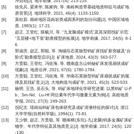
冲启动[J]. 地学前缘, 2017(4): 213-225.
[5]
徐先兵, 梁承华, 陈家驹, 等. 南岭构造带基础地质特征与成矿地
质背景[J]. 地球科学, 2021, 46(4): 1133-1150.
[6]
莫柱荪. 南岭地区花岗岩类成因系列的划分问题[J]. 中国区域地
质, 1983(1): 17-21.
[7]
赵正, 王登红, 陈毓川, 等. “九龙脑成矿模式”及其深部找矿示范:
“五层楼+地下室”勘查模型的拓展[J]. 地学前缘, 2017, 24(5): 8-1
6.
[8]
郭淑庆, 赵正, 郭聪, 等. 淘锡坑石英脉型钨矿床找矿新突破及“台
阶式”勘查模型启示[J]. 矿床地质, 2024, 43(3): 563-577.
[9]
方贵聪, 王登红, 冯佐海, 等. 赣南盘古山钨铋矿床发现扇状成矿
现象[J]. 地质论评, 2021, 67(6): 1780-1784.
[10]
方贵聪, 王登红, 冯佐海, 等. 华南石英脉型钨矿床扇状成矿的规
律及其找矿意义[J]. 大地构造与成矿学, 2021, 45(3): 523-533.
[11]
杨明, 王浩, 吴石头, 等. 钨矿床地球化学研究进展: 以黑钨矿 U-P
b、Sm-Nd、Lu-Hf 同位素年代学与微量元素为例[J]. 高校地质
学报, 2021, 27(3): 249-263.
[12]
倪纪文. 瑶岗仙钨矿床包体研究及成矿溶液特征的探讨[J]. 浙江
大学学报(自然科学版), 1994(1): 73-81.
[13]
王少轶, 赵正, 方贵聪, 等. 赣南樟(东坑)-九(龙脑)钨多金属矿床矿
物学、年代学特征及其地质意义[J]. 地学前缘, 2017, 24(5): 120
-130.