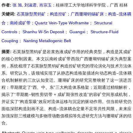
作者:
张 旭
,
刘淑君
,
肖宗玉
：桂林理工大学地球科学学院，广西 桂林
关键词:
石英脉型黑钨矿
；
构造控矿
；
广西珊瑚钨锡矿床
；
构造–流体耦
合
；
南岭成矿带
；
Quartz Vein-Type Wolframite
；
Structural
Controls
；
Shanhu W-Sn Deposit
；
Guangxi
；
Structure-Fluid
Coupling
；
Nanling Metallogenic Belt
摘要:
石英脉型黑钨矿是岩浆热液成矿作用的经典类型，构造是其成矿
的核心控制因素。本文以南岭成矿带西段广西珊瑚钨锡矿床为典型案
例，系统梳理了石英脉型黑钨矿构造控矿研究的理论演化与技术方法体
系。研究认为，该领域实现了从静态构造格架描述向动态构造–流体耦
合机制解析的三次认知变迁。珊瑚矿床的研究完整映射了这一演进历
程：早期厘定了“西、中、东”三大构造体系格架；近期通过精细解析，
揭示了“早期脆–韧性剪切带 + 成矿期张性改造”的容矿空间形成机制，
并证实了“构造泵吸”效应对流体运移与沉淀的驱动作用。但当前研究仍
面临深部构造刻画不足、构造–流体耦合定量不足等共性局限，未来应
加强深部三维建模与多物理场数值模拟等先进研究方法与珊瑚矿床的结
合。