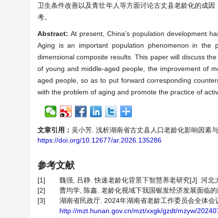
卫生条件改善以及青壮年人等方面讨论古丈县老龄化的成因
考。
Abstract:
At present, China’s population development ha
Aging is an important population phenomenon in the p
dimensional composite results. This paper will discuss the
of young and middle-aged people, the improvement of med
aged people, so as to put forward corresponding counte
with the problem of aging and promote the practice of acti
文章引用：
吴小芳. 浅析湖南省古丈县人口老龄化影响因素与对策研究[J]
https://doi.org/10.12677/ar.2026.135286
参考文献
[1]
魏强, 吕静. 快速老龄化背景下智慧养老研究[J]. 河北大学学
[2]
曹均学, 陈鑫. 老龄化视域下我国银发经济发展面临的困境与路
[3]
湖南省民政厅. 2024年湖南省老龄工作委员会全体会议在长沙召
http://mzt.hunan.gov.cn/mzt/xxgk/gzdt/mzyw/202