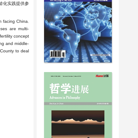
龄化实践提供参
m facing China.
ses are multi-
rtility concept
ung and middle-
County to deal