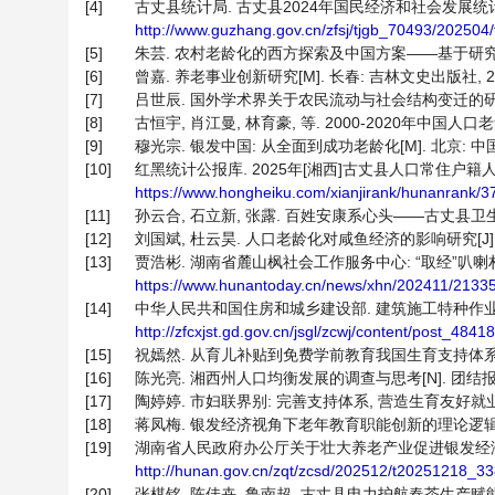
[4]
古丈县统计局. 古丈县2024年国民经济和社会发展统计公报[EB
http://www.guzhang.gov.cn/zfsj/tjgb_70493/20250
[5]
朱芸. 农村老龄化的西方探索及中国方案——基于研究、实践与政策
[6]
曾嘉. 养老事业创新研究[M]. 长春: 吉林文史出版社, 201
[7]
吕世辰. 国外学术界关于农民流动与社会结构变迁的研究综述[J].
[8]
古恒宇, 肖江曼, 林育豪, 等. 2000-2020年中国人口老
[9]
穆光宗. 银发中国: 从全面到成功老龄化[M]. 北京: 中国民
[10]
红黑统计公报库. 2025年[湘西]古丈县人口常住户籍人口有
https://www.hongheiku.com/xianjirank/hunanrank/
[11]
孙云合, 石立新, 张露. 百姓安康系心头——古丈县卫生健康事
[12]
刘国斌, 杜云昊. 人口老龄化对咸鱼经济的影响研究[J]. 人口
[13]
贾浩彬. 湖南省麓山枫社会工作服务中心: “取经”叭喇村历难而前
https://www.hunantoday.cn/news/xhn/202411/2133
[14]
中华人民共和国住房和城乡建设部. 建筑施工特种作业人员管
http://zfcxjst.gd.gov.cn/jsgl/zcwj/content/post_4841
[15]
祝嫣然. 从育儿补贴到免费学前教育我国生育支持体系加速完善[
[16]
陈光亮. 湘西州人口均衡发展的调查与思考[N]. 团结报, 202
[17]
陶婷婷. 市妇联界别: 完善支持体系, 营造生育友好就业生态[N
[18]
蒋凤梅. 银发经济视角下老年教育职能创新的理论逻辑、关键
[19]
湖南省人民政府办公厅关于壮大养老产业促进银发经济发展的实施
http://hunan.gov.cn/zqt/zcsd/202512/t20251218_3
[20]
张棋铭, 陈佳卉, 鲁南超. 古丈县电力护航春茶生产赋能茶企扩