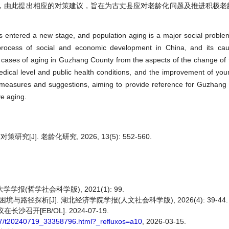
，由此提出相应的对策建议，旨在为古丈县应对老龄化问题及推进积极老
s entered a new stage, and population aging is a major social proble
rocess of social and economic development in China, and its cau
 cases of aging in Guzhang County from the aspects of the change of fe
ical level and public health conditions, and the improvement of yo
rmeasures and suggestions, aiming to provide reference for Guzhang 
ve aging.
. 老龄化研究, 2026, 13(5): 552-560.
报(哲学社会科学版), 2021(1): 99.
径探析[J]. 湖北经济学院学报(人文社会科学版), 2026(4): 39-44.
开[EB/OL]. 2024-07-19.
407/t20240719_33358796.html?_refluxos=a10
, 2026-03-15.