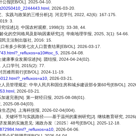
/OL]. 2025-04-10.
4/t20250410_2244443.html
, 2026-03-20.
的三维分析[J]. 河北学刊, 2022, 42(6): 167-175.
9: 3.
 中国农村观察, 1998(3): 33-38, 44.
龄化的空间格局及影响因素研究[J]. 华南地理学报, 2025, 3(1): 54-66.
主法制出版社, 2016: 15.
多少和第七次人口普查结果[EB/OL]. 2026-03-17.
3743.html?_refluxos=a10#toc_5
, 2026-04-08.
业发展综述[N]. 团结报, 2024-04-24(02).
学刊, 2015(2): 77.
行[EB/OL]. 2024-11-19.
5012.html?_refluxos=a10
, 2026-03-21.
理规定: 中华人民共和国住房和城乡建设部令第60号[EB/OL]. 2026-0
853.html
, 2026-03-21.
N]. 第一财经日报, 2025-08-08(01).
5-08-04(03).
]. 上海科技报, 2026-02-04(004).
环节与实践路径——基于温州的案例研究[J]. 继续教育研究, 2026(4): 
意见: 湘政办发〔2025〕48号[EB/OL]. 2025-12-18.
3872984.html?_refluxos=a10
, 2026-04-06.
能增产[EB/OL]. 2026-04-04.