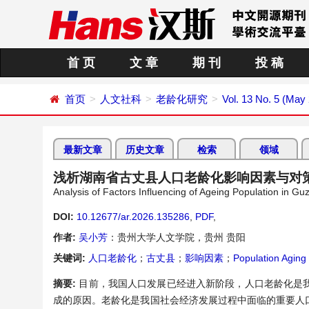
首 页
文 章
期 刊
投 稿
首页
人文社科
老龄化研究
Vol. 13 No. 5 (May
最新文章
历史文章
检索
领域
浅析湖南省古丈县人口老龄化影响因素与对
Analysis of Factors Influencing of Ageing Population in 
DOI:
10.12677/ar.2026.135286
,
PDF
,
作者:
吴小芳
：贵州大学人文学院，贵州 贵阳
关键词:
人口老龄化
；
古丈县
；
影响因素
；
Population Aging
摘要:
目前，我国人口发展已经进入新阶段，人口老龄化是
成的原因。老龄化是我国社会经济发展过程中面临的重要人