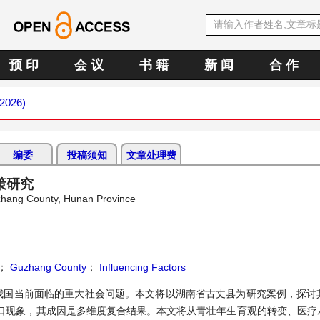
预 印
会 议
书 籍
新 闻
合 作
 2026)
编委
投稿须知
文章处理费
策研究
Guzhang County, Hunan Province
；
Guzhang County
；
Influencing Factors
我国当前面临的重大社会问题。本文将以湖南省古丈县为研究案例，探讨
口现象，其成因是多维度复合结果。本文将从青壮年生育观的转变、医疗