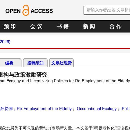
预 印
会 议
书 籍
新 闻
合 作
 2026)
编委
投稿须知
文章处理费
态重构与政策激励研究
onal Ecology and Incentivizing Policies for Re-Employment of the Elderly
代际协同
；
Re-Employment of the Elderly
；
Occupational Ecology
；
Poli
现象发展为不可忽视的劳动力市场新力量。本文基于“积极老龄化”理论视