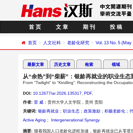
首 页
文 章
期 刊
投 稿
首页
人文社科
老龄化研究
Vol. 13 No. 5 (May
最新文章
历史文章
检索
领域
从“余热”到“柴薪”：银龄再就业的职业生
From “Twilight” to “Kindling”: Reconstructing the Occupati
DOI:
10.12677/ar.2026.135317
,
PDF
,
作者:
雷 威
：贵州大学人文学院，贵州 贵阳
关键词:
银龄再就业
；
职业生态
；
政策激励
；
积极老龄化
；
Active Aging
；
Intergenerational Synergy
摘要:
随着我国人口老龄化进程加速，银龄再就业已从零星