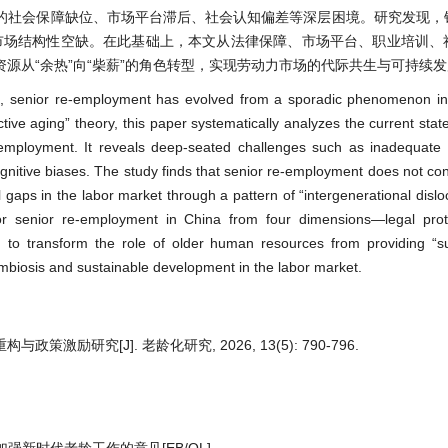
的社会保障缺位、市场平台滞后、社会认知偏差等深层困境。研究发现，
力市场结构性空缺。在此基础上，本文从法律保障、市场平台、职业培训、
源从“余热”向“柴薪”的角色转型，实现劳动力市场的代际共生与可持续
s, senior re-employment has evolved from a sporadic phenomenon int
tive aging” theory, this paper systematically analyzes the current state
-employment. It reveals deep-seated challenges such as inadequate s
nitive biases. The study finds that senior re-employment does not cons
l gaps in the labor market through a pattern of “intergenerational dislo
or senior re-employment in China from four dimensions—legal prot
ng to transform the role of older human resources from providing “s
ymbiosis and sustainable development in the labor market.
激励研究[J]. 老龄化研究, 2026, 13(5): 790-796.