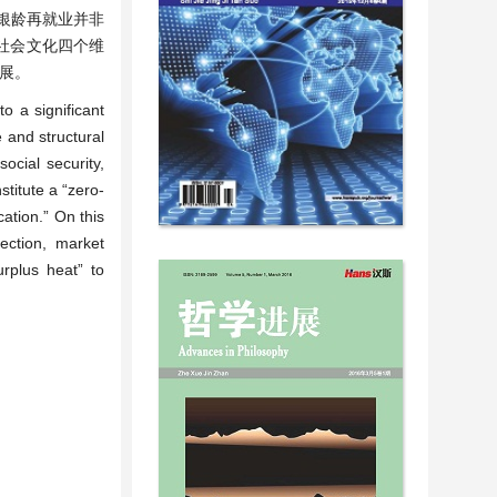
银龄再就业并非
社会文化四个维
发展。
o a significant
 and structural
ocial security,
titute a “zero-
cation.” On this
ection, market
urplus heat” to