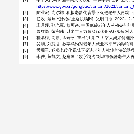
[1]
中华人民共和国中央人民政府. 中共中央 国务院关于加强
https://www.gov.cn/gongbao/content/2021/content
[2]
陈业宏. 高尔旆. 积极老龄化背景下促进老年人再就业的对策建议[
[3]
任欢. 聚焦“银龄族”重返职场[N]. 光明日报, 2022-12-22
[4]
宋月萍, 张光赢, 彭可余. 中国低龄老年人劳动参与的现状、特征及
[5]
曾红颖, 范宪伟. 以老年人力资源优化开发积极应对人口老龄化[J
[6]
桂慕梅, 高原, 孟若冰. 重出“江湖”? 大爷大妈如何选择[N]. 
[7]
吴鹏, 刘慧君. 数字鸿沟对老年人就业不平等的影响研究[J]. 西北
[8]
孟现玉. 积极老龄化视域下促进老年人就业的法治路径[J]. 交大
[9]
李佳, 薛凯文, 赵建国. “数字鸿沟”对城市低龄老年人再就业的影