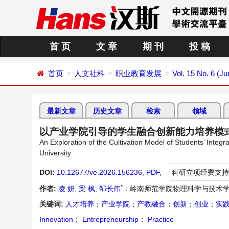
首 页
文 章
期 刊
投 稿
首页
人文社科
职业教育发展
Vol. 15 No. 6 (J
最新文章
历史文章
检索
领域
以产业学院引导的学生融合创新能力培养模
An Exploration of the Cultivation Model of Students’ Inte
University
DOI:
10.12677/ve.2026.156236
,
PDF
,
科研立项经费支持
*
作者:
凌 妍
,
梁 枫
,
邹长伟
：岭南师范学院物理科学与技术学
关键词:
人才培养
；
产业学院
；
产教融合
；
创新
；
创业
；
实
Innovation
；
Entrepreneurship
；
Practice