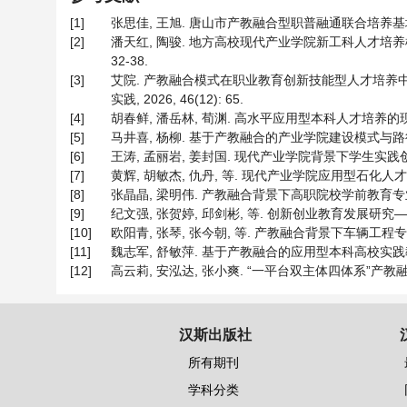
[1]
张思佳, 王旭. 唐山市产教融合型职普融通联合培养基地共建机制
[2]
潘天红, 陶骏. 地方高校现代产业学院新工科人才培养模
32-38.
[3]
艾院. 产教融合模式在职业教育创新技能型人才培养中
实践, 2026, 46(12): 65.
[4]
胡春鲜, 潘岳林, 荀渊. 高水平应用型本科人才培养的现实困境与
[5]
马井喜, 杨柳. 基于产教融合的产业学院建设模式与路径[J]. 
[6]
王涛, 孟丽岩, 姜封国. 现代产业学院背景下学生实践创新能
[7]
黄辉, 胡敏杰, 仇丹, 等. 现代产业学院应用型石化人才培养
[8]
张晶晶, 梁明伟. 产教融合背景下高职院校学前教育专业“双师
[9]
纪文强, 张贺婷, 邱剑彬, 等. 创新创业教育发展研究——基于产
[10]
欧阳青, 张琴, 张今朝, 等. 产教融合背景下车辆工程专业实践育
[11]
魏志军, 舒敏萍. 基于产教融合的应用型本科高校实践教学改革路
[12]
高云莉, 安泓达, 张小爽. “一平台双主体四体系”产教融合协同
汉斯出版社
所有期刊
学科分类