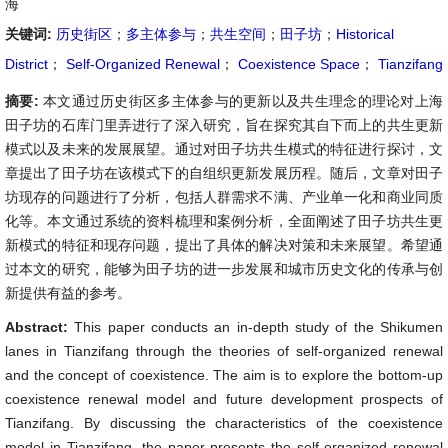
海
关键词:
历史街区
；
多主体参与
；
共生空间
；
田子坊
；
Historical
District
；
Self-Organized Renewal
；
Coexistence Space
；
Tianzifang
摘要:
本文通过历史街区多主体参与的更新以及共生理念的理论对上海
田子坊的石库门里弄进行了深入研究，旨在探究其自下而上的共生更新
模式以及未来的发展展望。通过对田子坊共生模式的特征进行探讨，文
章提出了田子坊在该模式下的自组织更新发展历程。随后，文章对田子
坊现存的问题进行了分析，包括人群需求不满、产业单一化和商业同质
化等。本文通过系统的资料梳理和案例分析，全面阐述了田子坊共生更
新模式的特征和现存问题，提出了具体的解决对策和未来展望。希望通
过本文的研究，能够为田子坊的进一步发展和城市历史文化的传承与创
新提供有益的参考。
Abstract:
This paper conducts an in-depth study of the Shikumen
lanes in Tianzifang through the theories of self-organized renewal
and the concept of coexistence. The aim is to explore the bottom-up
coexistence renewal model and future development prospects of
Tianzifang. By discussing the characteristics of the coexistence
model in Tianzifang, the paper presents the self-organized renewal