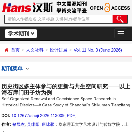
学术期刊
切
换
导
首页
人文社科
设计进展
Vol. 11 No. 3 (June 2026)
航
期刊菜单
历史街区多主体参与的更新与共生空间研究——以上
海石库门田子坊为例
Self-Organized Renewal and Coexistence Space Research in
Historical Districts—A Case Study of Shanghai’s Shikumen Tianzifang
DOI:
10.12677/sheji.2026.113009
,
PDF
,
作者:
褚晟杰
,
吴绯阳
,
唐咏馨
：华东理工大学艺术设计与传媒学院，上