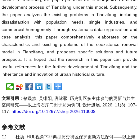
development process of Tianzifang under this model. Subsequently,
the paper analyzes the existing problems in Tianzifang, including
dissatisfaction with population needs, single industries, and
commercial homogeneity. Through systematic data organization and
case analysis, this paper comprehensively elaborates on the
characteristics and existing problems of the coexistence renewal
model in Tianzifang, and proposes specific solutions and future
prospects. It is hoped that the research in this paper can provide
useful references for the further development of Tianzifang and the
inheritance and innovation of urban historical culture.
文章引用：
褚晟杰, 吴绯阳, 唐咏馨. 历史街区多主体参与的更新与共生
空间研究——以上海石库门田子坊为例[J]. 设计进展, 2026, 11(3): 107-
117.
https://doi.org/10.12677/sheji.2026.113009
参考文献
[1]
杜扬. HUL视角下非典型历史街区保护更新方法探讨——以上海