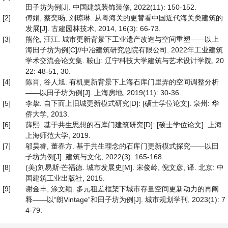
田子坊为例[J]. 中国建筑装饰装修, 2022(11): 150-152.
[2]
傅娟, 蔡奕旸, 刘琼琳. 从粤海关的更替看中国近代海关类建筑的
发展[J]. 古建园林技术, 2014, 16(3): 66-73.
[3]
熊伦, 汪江. 城市更新背景下工业遗产改造与空间重塑——以上
海田子坊为例[C]//中冶建筑研究总院有限公司. 2022年工业建筑
学术交流会论文集. 鞍山: 辽宁科技大学建筑与艺术设计学院, 20
22: 48-51, 30.
[4]
陈肖, 谷人旭. 有机更新背景下上海石库门里弄的空间调整分析
——以田子坊为例[J]. 上海房地, 2019(11): 30-36.
[5]
李挚. 自下而上旧城更新模式研究[D]: [硕士学位论文]. 泉州: 华
侨大学, 2013.
[6]
薛熙. 基于共生思想的石库门建筑研究[D]: [硕士学位论文]. 上海:
上海师范大学, 2019.
[7]
邬昊睿, 董春方. 基于共生理念的石库门更新模式探究——以田
子坊为例[J]. 建筑与文化, 2022(3): 165-168.
[8]
(美)刘易斯∙芒福德. 城市发展史[M]. 宋俊岭, 倪文彦, 译. 北京: 中
国建筑工业出版社, 2015.
[9]
谢金丰, 涂文颖. 多元租差框架下城市存量空间更新动力的再阐
释——以“朗Vintage”和田子坊为例[J]. 城市规划学刊, 2023(1): 7
4-79.