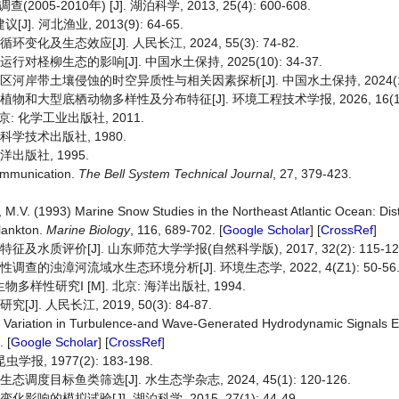
010年) [J]. 湖泊科学, 2013, 25(4): 600-608.
 河北渔业, 2013(9): 64-65.
及生态效应[J]. 人民长江, 2024, 55(3): 74-82.
柽柳生态的影响[J]. 中国水土保持, 2025(10): 34-37.
河岸带土壤侵蚀的时空异质性与相关因素探析[J]. 中国水土保持, 2024(11):
和大型底栖动物多样性及分布特征[J]. 环境工程技术学报, 2026, 16(1): 
: 化学工业出版社, 2011.
科学技术出版社, 1980.
洋出版社, 1995.
ommunication.
The Bell System Technical Journal
, 27, 379-423.
l, M.V. (1993) Marine Snow Studies in the Northeast Atlantic Ocean: Dis
lankton.
Marine
Biology
, 116, 689-702. [
Google Scholar
] [
CrossRef
]
水质评价[J]. 山东师范大学学报(自然科学版), 2017, 32(2): 115-12
查的浊漳河流域水生态环境分析[J]. 环境生态学, 2022, 4(Z1): 50-56
样性研究I [M]. 北京: 海洋出版社, 1994.
 人民长江, 2019, 50(3): 84-87.
l Variation in Turbulence-and Wave-Generated Hydrodynamic Signals 
 [
Google Scholar
] [
CrossRef
]
 1977(2): 183-198.
目标鱼类筛选[J]. 水生态学杂志, 2024, 45(1): 120-126.
的模拟试验[J]. 湖泊科学, 2015, 27(1): 44-49.