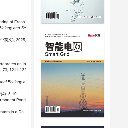
ring of Fresh
Biology
and
Se
文), 2025,
rtebrates as In
y
, 73, 1211-122
obal Ecology a
 3-10.
Permanent Pond
cators in a Da