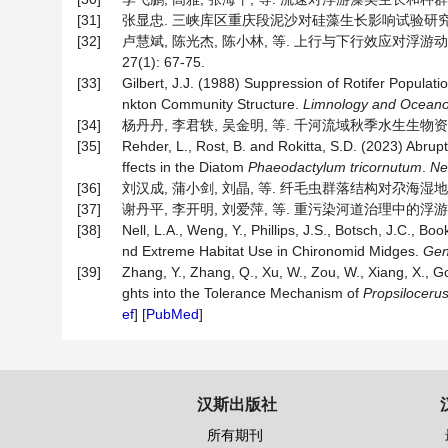
[31]
张显忠. 三峡库区重庆段泥沙对硅藻生长影响试验研究[D]: 
[32]
卢慧斌, 陈光杰, 陈小林, 等. 上行与下行效应对浮游动
27(1): 67-75.
[33]
Gilbert, J.J. (1988) Suppression of Rotifer Populat
nkton Community Structure.
Limnology and Ocean
[34]
杨丹丹, 李君轶, 吴金明, 等. 千河流域秋季水生生物资源调查研究
[35]
Rehder, L., Rost, B. and Rokitta, S.D. (2023) Abru
ffects in the Diatom
Phaeodactylum tricornutum
.
Ne
[36]
刘汉成, 蒲小剑, 刘晶, 等. 纤毛虫群落结构对尕海湿地退化的响应
[37]
谢丹平, 李开明, 刘爱萍, 等. 重污染河道治理中的浮游动物群落
[38]
Nell, L.A., Weng, Y., Phillips, J.S., Botsch, J.C., Bo
nd Extreme Habitat Use in Chironomid Midges.
Ge
[39]
Zhang, Y., Zhang, Q., Xu, W., Zou, W., Xiang, X., G
ghts into the Tolerance Mechanism of
Propsiloceru
ef
] [
PubMed
]
汉斯出版社
所有期刊