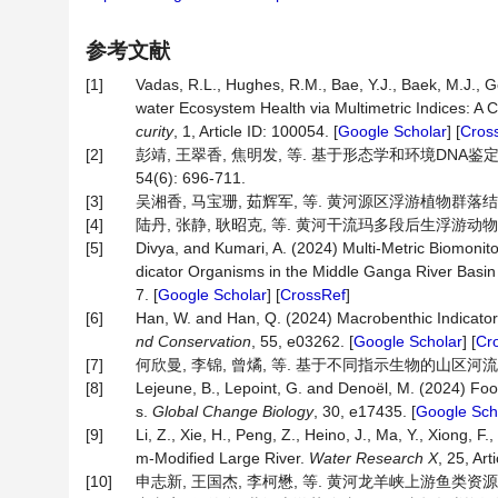
参考文献
[1]
Vadas, R.L., Hughes, R.M., Bae, Y.J., Baek, M.J., G
water Ecosystem Health via Multimetric Indices: A C
curity
, 1, Article ID: 100054. [
Google Scholar
] [
Cros
[2]
彭靖, 王翠香, 焦明发, 等. 基于形态学和环境DNA
54(6): 696-711.
[3]
吴湘香, 马宝珊, 茹辉军, 等. 黄河源区浮游植物群落结构特征及
[4]
陆丹, 张静, 耿昭克, 等. 黄河干流玛多段后生浮游动物群落结构研
[5]
Divya, and Kumari, A. (2024) Multi-Metric Biomonit
dicator Organisms in the Middle Ganga River Basin (
7. [
Google Scholar
] [
CrossRef
]
[6]
Han, W. and Han, Q. (2024) Macrobenthic Indicator 
nd Conservation
, 55, e03262. [
Google Scholar
] [
Cr
[7]
何欣曼, 李锦, 曾燏, 等. 基于不同指示生物的山区河流水质
[8]
Lejeune, B., Lepoint, G. and Denoël, M. (2024) Fo
s.
Global Change Biology
, 30, e17435. [
Google Sch
[9]
Li, Z., Xie, H., Peng, Z., Heino, J., Ma, Y., Xiong, F.,
m-Modified Large River.
Water Research X
, 25, Art
[10]
申志新, 王国杰, 李柯懋, 等. 黄河龙羊峡上游鱼类资源现状及保