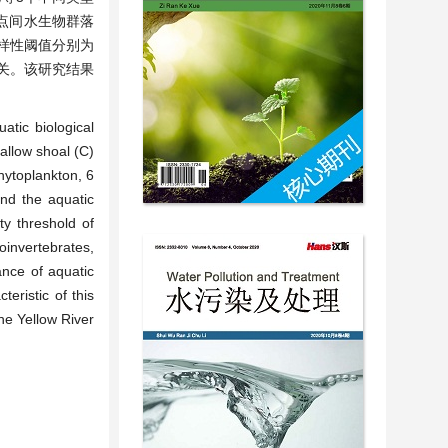
点间水生物群落
样性阈值分别为
有关。该研究结果
atic biological
allow shoal (C)
hytoplankton, 6
and the aquatic
ty threshold of
roinvertebrates,
ance of aquatic
teristic of this
the Yellow River