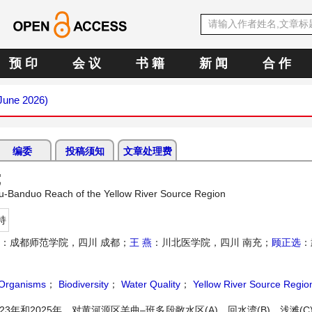
预 印
会 议
书 籍
新 闻
合 作
(June 2026)
编委
投稿须知
文章处理费
究
gqu-Banduo Reach of the Yellow River Source Region
持
：成都师范学院，四川 成都；
王 燕
：川北医学院，四川 南充；
顾正选
：
 Organisms
；
Biodiversity
；
Water Quality
；
Yellow River Source Regio
年和2025年，对黄河源区羊曲–班多段敞水区(A)、回水湾(B)、浅滩(C