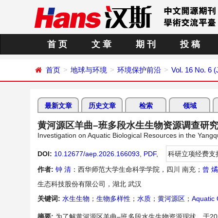
首 页
文 章
期 刊
投 稿
首页
地球与环境
环境保护前沿
Vol. 16 No. 6 
最新文章
历史文章
检索
领域
黄河源区羊曲–班多段水生生物资源调查研
Investigation on Aquatic Biological Resources in the Yan
DOI:
10.12677/aep.2026.166093
,
PDF
,
科研立项经费支
作者:
钟 清
：西华师范大学生命科学学院，四川 南充；
曾 燏
生态科技股份有限公司，湖北 武汉
关键词:
水生生物
；
生物多样性
；
水质
；
黄河源区
；
Aquatic
摘要:
为了解黄河源区羊曲–班多段水生生物资源现状，于2023