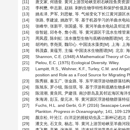
[11]
唐文家, 何德奎. 黄河上游茨哈峡至积石峡段鱼类资源调查(2005-2
[12]
李柯懋, 申志新, 赵娟. 刺鮈生物学特性和保护价值及建议[J].
[13]
姚名泽, 尹军, 刘思敏, 等. 气候变化下长江黄河源区水循环变化
[14]
张路, 李建波, 姚政宇, 等. 基于机器学习的羊曲水电站运行对
[15]
张峰华, 张新平, 张国盛, 等. 黄河羊曲水电站及邻近库区
[16]
徐智超, 邱冬冬, 詹小雨, 等. 黄河源区干流水生维管束植物
[17]
周凤霞, 陈剑虹. 淡水微型生物与底栖动物图谱[M]. 北京
[18]
胡鸿钧, 李尧英, 魏印心. 中国淡水藻类[M]. 上海: 上海
[19]
韩茂森, 束蕴芳, 主编. 中国淡水生物图谱[M]. 北京: 海
[20]
Shannon, C.E. (1948) A Mathematical Theory of C
[21]
Pielou, E.C. (1975) Ecological Diversity. Wiley.
[22]
Lampitt, R.S., Wishner, K.F., Turley, C.M. and Ange
position and Role as a Food Source for Migrating P
[23]
陈秀丽, 秦玉广, 张金路, 等. 东平湖浮游动物群落结构特征及
[24]
陈旭东, 罗小锐, 陈佳琪, 等. 基于浮游和底栖生物多样性调
[25]
陈清潮, 黄良民, 尹建强. 南沙群岛及其邻近海区海洋生物多
[26]
朱海涛, 彭玉, 柴元冰, 等. 黄河源区浮游植物群落特征研究[J].
[27]
Fuchs, H.L. and Gerbi, G.P. (2016) Seascape-Leve
Plankton.
Progress
in
Oceanography
, 141, 109-129.
[28]
颜京松, 叶沧江. 白洋淀的摇蚊幼虫及二新种记述[J]. 昆虫学报,
[29]
潘文光, 石文良, 杨志, 等. 黄河上游茨哈峡至羊曲河段生态调度
[30]
李飞鹏, 高雅, 张海平, 等. 流速对浮游藻类生长和种群变化影响