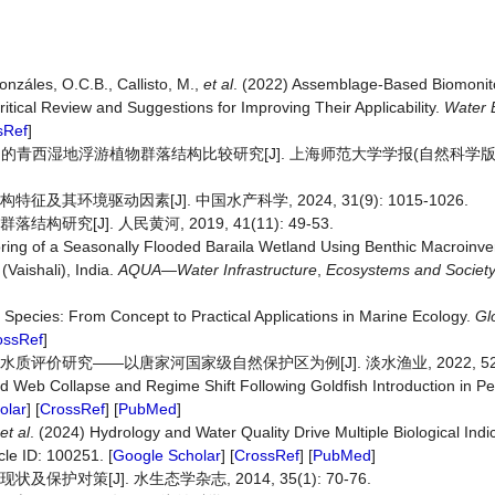
onzáles, O.C.B., Callisto, M.,
et al
. (2022) Assemblage-Based Biomonito
ritical Review and Suggestions for Improving Their Applicability.
Water
sRef
]
鉴定的青西湿地浮游植物群落结构比较研究[J]. 上海师范大学学报(自然科学版中英
其环境驱动因素[J]. 中国水产科学, 2024, 31(9): 1015-1026.
究[J]. 人民黄河, 2019, 41(11): 49-53.
oring of a Seasonally Flooded Baraila Wetland Using Benthic Macroinve
Vaishali), India.
AQUA
—
Water Infrastructure
,
Ecosystems and Societ
Species: From Concept to Practical Applications in Marine Ecology.
Gl
ossRef
]
评价研究——以唐家河国家级自然保护区为例[J]. 淡水渔业, 2022, 52(4):
od Web Collapse and Regime Shift Following Goldfish Introduction in 
olar
] [
CrossRef
] [
PubMed
]
et al
. (2024) Hydrology and Water Quality Drive Multiple Biological Indi
icle ID: 100251. [
Google Scholar
] [
CrossRef
] [
PubMed
]
护对策[J]. 水生态学杂志, 2014, 35(1): 70-76.