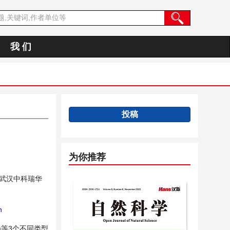
我 们
投稿
为你推荐
武汉中科瑞华
n
)等3个不同类型