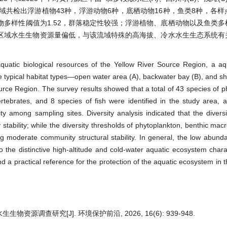
共检出浮游植物43种，浮游动物6种，底栖动物16种，鱼类8种，各样
多样性阈值为1.52，群落稳定性较强；浮游植物、底栖动物以及鱼类多
看，调查区域水生生物资源量偏低，与该流域特殊的高海拔、冷水水生生态系统
quatic biological resources of the Yellow River Source Region, a aqu
 typical habitat types—open water area (A), backwater bay (B), and sh
e Region. The survey results showed that a total of 43 species of p
tebrates, and 8 species of fish were identified in the study area, 
ty among sampling sites. Diversity analysis indicated that the diversi
 stability; while the diversity thresholds of phytoplankton, benthic mac
ng moderate community structural stability. In general, the low abund
o the distinctive high-altitude and cold-water aquatic ecosystem charac
nd a practical reference for the protection of the aquatic ecosystem in 
资源调查研究[J]. 环境保护前沿, 2026, 16(6): 939-948.