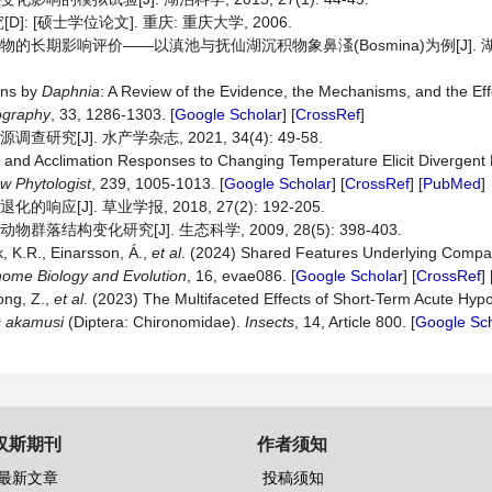
[硕士学位论文]. 重庆: 重庆大学, 2006.
物的长期影响评价——以滇池与抚仙湖沉积物象鼻溞(Bosmina)为例[J]. 湖泊
ions by
Daphnia
: A Review of the Evidence, the Mechanisms, and the Ef
ography
, 33, 1286-1303. [
Google Scholar
] [
CrossRef
]
[J]. 水产学杂志, 2021, 34(4): 49-58.
pt and Acclimation Responses to Changing Temperature Elicit Divergent 
w Phytologist
, 239, 1005-1013. [
Google Scholar
] [
CrossRef
] [
PubMed
]
[J]. 草业学报, 2018, 27(2): 192-205.
结构变化研究[J]. 生态科学, 2009, 28(5): 398-403.
ok, K.R., Einarsson, Á.,
et al
. (2024) Shared Features Underlying Comp
nome
Biology
and
Evolution
, 16, evae086. [
Google Scholar
] [
CrossRef
] 
ong, Z.,
et al
. (2023) The Multifaceted Effects of Short-Term Acute Hypox
s akamusi
(Diptera: Chironomidae).
Insects
, 14, Article 800. [
Google Sch
汉斯期刊
作者须知
最新文章
投稿须知