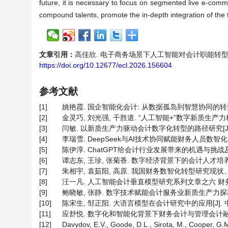
future, it is necessary to focus on segmented live e-comm
compound talents, promote the in-depth integration of the
文章引用：
高佳欣. 电子商务场景下人工智能对会计职能转型的影响机制研
https://doi.org/10.12677/ecl.2026.156604
参考文献
[1]
姚艳霞. 国企智能化会计: 从数据孤岛到智慧协同的转型探索[J]
[2]
金灵巧, 刘光强, 干胜道. “人工智能+”数字新质生产力构建
[3]
闫敏. 以新质生产力驱动会计数字化转型的路径研究[J]. 环渤
[4]
李瑞雪. DeepSeek与AI技术协同赋能财务人员数智化能力提
[5]
陈伊淳. ChatGPT给会计行业发展带来的机遇与挑战及其应对策略
[6]
谭志东, 王珍, 张菊香. 数字经济背景下的会计人才培养研究——
[7]
朱相宇, 袁茹阳, 高原. 我国财务数智化转型研究现状、热点与趋
[8]
汪一凡. 人工智能会计垂直模型研究系列文章之六 财务数据变换
[9]
鲍晓敏, 张静. 数字技术赋能会计服务业新质生产力探析[J]. 
[10]
陈宋生, 邹正阳. 大语言模型在会计研究中的应用[J]. 中国注册
[11]
应舒悦. 数字化和智能化背景下财务会计与管理会计融合发展研究[
[12]
Davydov, E.V., Goode, D.L., Sirota, M., Cooper, G.