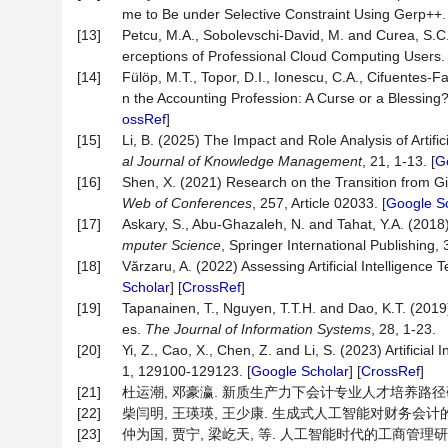
me to Be under Selective Constraint Using Gerp++
[13]
Petcu, M.A., Sobolevschi-David, M. and Curea, S.C. 
erceptions of Professional Cloud Computing Users
[14]
Fülöp, M.T., Topor, D.I., Ionescu, C.A., Cifuentes-Fa
n the Accounting Profession: A Curse or a Blessing
ossRef
]
[15]
Li, B. (2025) The Impact and Role Analysis of Artif
al
Journal
of
Knowledge
Management
, 21, 1-13. [
G
[16]
Shen, X. (2021) Research on the Transition from Gin
Web
of
Conferences
, 257, Article 02033. [
Google S
[17]
Askary, S., Abu-Ghazaleh, N. and Tahat, Y.A. (2018) A
mputer
Science
, Springer International Publishing, 
[18]
Vărzaru, A. (2022) Assessing Artificial Intelligenc
Scholar
] [
CrossRef
]
[19]
Tapanainen, T., Nguyen, T.T.H. and Dao, K.T. (201
es.
The Journal of Information Systems
, 28, 1-23.
[20]
Yi, Z., Cao, X., Chen, Z. and Li, S. (2023) Artifici
1, 129100-129123. [
Google Scholar
] [
CrossRef
]
[21]
杜运潮, 邓豪瀛. 新质生产力下会计专业人才培养路径研究[J]. 
[22]
柴闫明, 王瑛瑛, 王少康. 生成式人工智能对财务会计的挑战及政
[23]
仲为国, 贾宁, 梁屹天, 等. 人工智能时代的工商管理研究现状与