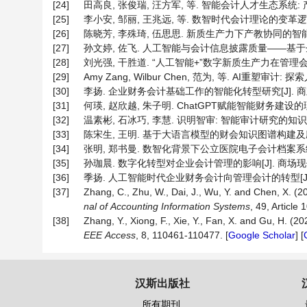
[24]
田高良, 张俊瑞, 汪方军, 等. 智能会计人才生态系统: 产教融合
[25]
李小安, 邹丽, 王兆远, 等. 数智时代会计理论的变革逻辑: 范式
[26]
陈晓芳, 李殊琦, 伍思思. 新质生产力下产教协同的智能会计人才
[27]
孙文婷, 佐飞. 人工智能与会计信息披露质量——基于企业内部
[28]
刘光强, 干胜道. “人工智能+”数字新质生产力在管理会计数字技
[29]
Amy Zang, Wilbur Chen, 范为, 等. AI重塑审计
[30]
李扬. 企业财务会计基础工作的智能化转型研究[J]. 商业2.0, 
[31]
何瑛, 赵欣越, 朱子明. ChatGPT赋能智能财务建设的理论机
[32]
温素彬, 石冰巧, 李慧. 识明智审: 智能审计研究的知识图谱分析[
[33]
陈宋生, 王明. 基于大语言模型的财会知识图谱构建及应用展望[J
[34]
张明, 郑书曼. 数智化背景下公立医院电子会计档案系统建设[J]
[35]
孙珈晨. 数字化转型对企业会计管理的影响[J]. 商场现代化, 2
[36]
季扬. 人工智能时代企业财务会计向管理会计的转型[J]. 知识经济
[37]
Zhang, C., Zhu, W., Dai, J., Wu, Y. and Chen, X. (20
nal
of
Accounting
Information
Systems
, 49, Article 
[38]
Zhang, Y., Xiong, F., Xie, Y., Fan, X. and Gu, H. (2
EEE
Access
, 8, 110461-110477. [
Google Scholar
] [
汉斯出版社
所有期刊