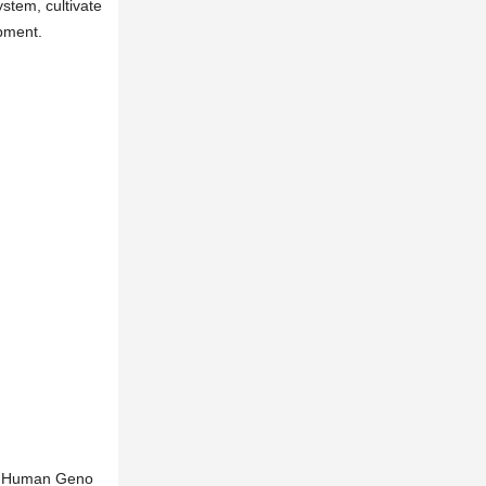
stem, cultivate
opment.
the Human Geno