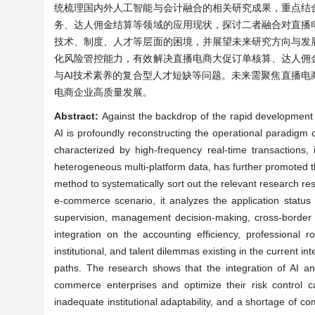
统梳理国内外人工智能与会计融合的相关研究成果，重点结
务、达人佣金结算等领域的应用现状，探讨二者融合对直播
技术、制度、人才等层面的困境，并展望未来研究方向与发
化风险管控能力，有效解决直播电商大促订单核算、达人佣
与AI技术素养的复合型人才短缺等问题。未来需聚焦直播
电商企业高质量发展。
Abstract:
Against the backdrop of the rapid development of
AI is profoundly reconstructing the operational paradigm o
characterized by high-frequency real-time transactions
heterogeneous multi-platform data, has further promoted th
method to systematically sort out the relevant research re
e-commerce scenario, it analyzes the application status 
supervision, management decision-making, cross-border t
integration on the accounting efficiency, professional r
institutional, and talent dilemmas existing in the current 
paths. The research shows that the integration of AI and
commerce enterprises and optimize their risk control capab
inadequate institutional adaptability, and a shortage of c