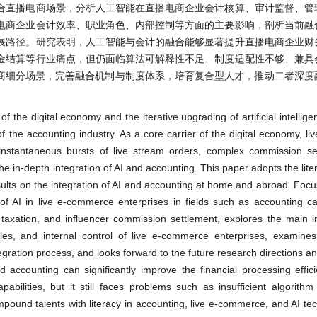
合直播电商场景，分析人工智能在直播电商企业会计核算、审计监督、管
电商企业会计效率、职业角色、内部控制等方面的主要影响，剖析当前融
展路径。研究表明，人工智能与会计的融合能够显著提升直播电商企业财
金结算等行业痛点，但仍面临算法可解释性不足、制度适配性不够、兼具
电商细分场景，完善融合机制与制度体系，培育复合型人才，推动二者深度
 the digital economy and the iterative upgrading of artificial intellig
f the accounting industry. As a core carrier of the digital economy, l
, instantaneous bursts of live stream orders, complex commission se
e in-depth integration of AI and accounting. This paper adopts the lite
sults on the integration of AI and accounting at home and abroad. Focus
of AI in live e-commerce enterprises in fields such as accounting cal
axation, and influencer commission settlement, explores the main i
oles, and internal control of live e-commerce enterprises, examines
integration process, and looks forward to the future research directions
 accounting can significantly improve the financial processing effici
ilities, but it still faces problems such as insufficient algorithm in
ompound talents with literacy in accounting, live e-commerce, and AI tec