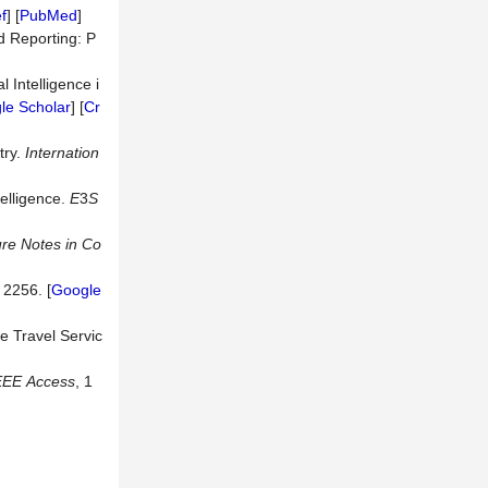
f
] [
PubMed
]
d Reporting: P
 Intelligence i
le Scholar
] [
Cr
try.
Internation
telligence.
E
3
S
ure
Notes
in
Co
e 2256. [
Google
e Travel Servic
EEE
Access
, 1