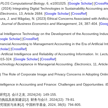
.
PLOS
Computational
Biology
, 6, e1001025. [
Google Scholar
] [
CrossRe
(2024) Integrating Digital Technologies in Sustainability Accounting an
.
Electronics
, 13, Article 2684. [
Google Scholar
] [
CrossRef
]
ura, J. and Măgdaș, N. (2023) Ethical Concerns Associated with Artificial
?
Journal of Business Economics and Management
, 24, 387-404. [
Goog
icial Intelligence Technology on the Development of the Accounting Indus
oogle Scholar
] [
CrossRef
]
ancial Accounting to Management Accounting in the Era of Artificial In
cholar
] [
CrossRef
]
rtificial Intelligence and Reliability of Accounting Information. In:
Lect
315-324. [
Google Scholar
] [
CrossRef
]
e Technology Acceptance in Managerial Accounting.
Electronics
, 11, Articl
9) The Role of Corporate Image and Privacy Concerns in Adopting Onlin
al Intelligence in Accounting and Finance: Challenges and Opportunities.
I
会计之友, 2024(24): 149-155.
策建议[J]. 财务与会计, 2024(22): 79-81.
未来[J]. 中国科学基金, 2024, 38(5): 794-805.