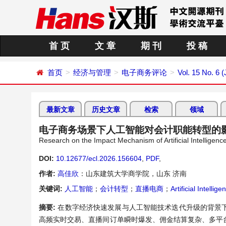
首 页
文 章
期 刊
投 稿
首页
经济与管理
电子商务评论
Vol. 15 No. 6 
最新文章
历史文章
检索
领域
电子商务场景下人工智能对会计职能转型的
Research on the Impact Mechanism of Artificial Intellige
DOI:
10.12677/ecl.2026.156604
,
PDF
,
作者:
高佳欣
：山东建筑大学商学院，山东 济南
关键词:
人工智能
；
会计转型
；
直播电商
；
Artificial Intellige
摘要:
在数字经济快速发展与人工智能技术迭代升级的背景
高频实时交易、直播间订单瞬时爆发、佣金结算复杂、多平