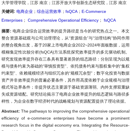
大学管理学院，江苏 南京；江苏开放大学创新生态研究院，江苏 南京
关键词:
电商企业
；
综合运营效率
；
fsQCA
；
E-Commerce
Enterprises
；
Comprehensive Operational Efficiency
；
fsQCA
摘要:
电商企业综合运营效率的提升路径是当今的研究热点之一。本文
整合资源基础观与公司治理理论，从“资源组合”与“治理结构”协同作用
的整合视角出发，基于20家上市电商企业2022~2024年面板数据，运用
模糊集定性比较分析(fsQCA)方法系统探究效率提升的多元驱动机制。
研究发现效率提升存在三条具有显著差异的组态路径：分别呈现为以规
模与债务约束为基础的“审慎投资型”、依托债务约束与股权集中的“集权
约束型”、依赖规模经济与组织冗余的“规模冗余型”；数字化投资与数据
资产并非效率提升的普遍必要条件，其作用高度依赖于企业规模与治理
模式等边界条件；非提升状态主要源于基础资源薄弱、内外支撑双重缺
失或资源错配。研究结论揭示了电商企业效率提升的组态逻辑与路径多
样性，为企业在数字经济时代的战略规划与资源配置提供了理论依据。
Abstract:
The pathways to improving the comprehensive operational
efficiency of e-commerce enterprises have become a prominent
research focus in the digital economy era. Integrating the Resource-