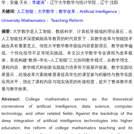
*
学，安徽 天长；
李建涛
：辽宁大学数学与统计学院，辽宁 沈阳
关键词:
人工智能
；
大学数学
；
教学改革
；
Artificial Intelligence
；
University Mathematics
；
Teaching Reform
摘要:
大学数学是人工智能、数据科学、计算机等领域的理论基石，在
人工智能技术深度赋能高等教育的时代背景下，其教学改革与智能技术
融合具有重要意义。传统大学数学教学面临内容更新滞后、教学效率偏
低、个性化指导不足等现实挑战。本文以大学数学专业课程为改革载
体，系统构建“教师–学生–人工智能”三元协同教学模式，从教学理念、
课程内容、教学模式和创新实践能力培养等方面展开探索。教学实践结
果显示，此项改革方案能够显著提高学生的课堂参与积极性与数学实践
应用水平，强化了课程内容与现实场景的衔接程度，提升了整体教学质
量与教学效果。
Abstract:
College mathematics serves as the theoretical
cornerstone of artificial intelligence, data science, computer
technology, and other related fields. Against the backdrop of the
deep integration of artificial intelligence technologies into higher
education, the reform of college mathematics teaching and its