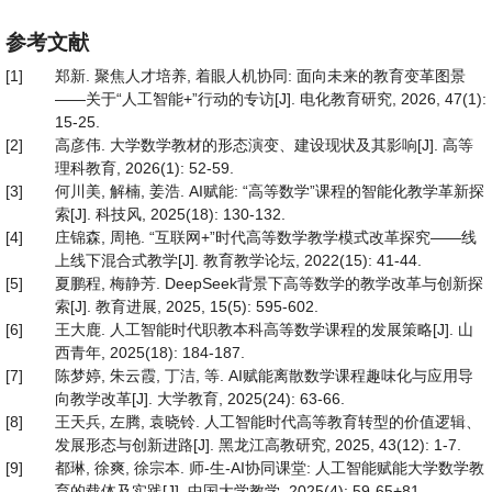
参考文献
[1]
郑新. 聚焦人才培养, 着眼人机协同: 面向未来的教育变革图景
——关于“人工智能+”行动的专访[J]. 电化教育研究, 2026, 47(1):
15-25.
[2]
高彦伟. 大学数学教材的形态演变、建设现状及其影响[J]. 高等
理科教育, 2026(1): 52-59.
[3]
何川美, 解楠, 姜浩. AI赋能: “高等数学”课程的智能化教学革新探
索[J]. 科技风, 2025(18): 130-132.
[4]
庄锦森, 周艳. “互联网+”时代高等数学教学模式改革探究——线
上线下混合式教学[J]. 教育教学论坛, 2022(15): 41-44.
[5]
夏鹏程, 梅静芳. DeepSeek背景下高等数学的教学改革与创新探
索[J]. 教育进展, 2025, 15(5): 595-602.
[6]
王大鹿. 人工智能时代职教本科高等数学课程的发展策略[J]. 山
西青年, 2025(18): 184-187.
[7]
陈梦婷, 朱云霞, 丁洁, 等. AI赋能离散数学课程趣味化与应用导
向教学改革[J]. 大学教育, 2025(24): 63-66.
[8]
王天兵, 左腾, 袁晓铃. 人工智能时代高等教育转型的价值逻辑、
发展形态与创新进路[J]. 黑龙江高教研究, 2025, 43(12): 1-7.
[9]
都琳, 徐爽, 徐宗本. 师-生-AI协同课堂: 人工智能赋能大学数学教
育的载体及实践[J]. 中国大学教学, 2025(4): 59-65+81.