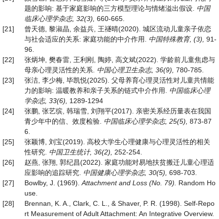
题的影响: 基于家庭影响的三方模型理论与情绪溢出假设.
中国
临床心理学杂志
, 32(3)
,
660-665.
[21]
曾天德, 黎淑晶, 余益兵, 王禭晴(2020). 城区流动儿童亲子依恋
与社会适应的关系: 家庭功能的中介作用.
中国特殊教育
, (3),
91-
96.
[22]
张炳坤, 樊春雷, 王利刚, 陶婷, 高文斌(2022). 学龄前儿童焦虑与
母亲心理灵活性的关系.
中国心理卫生杂志
,
36(9)
,
780-785.
[23]
张洁, 李少梅, 毕凯悦(2025). 父母养育心理灵活性对儿童共情能
力的影响: 温暖教养和亲子关系的链式中介作用.
中国临床心理
学杂志
, 33(6),
1289-1294
[24]
张鹏, 张艺缤, 韩瑞雪, 刘翔平(2017). 亲密关系经历量表在我国
青少年中的信、效度检验.
中国临床心理学杂志
, 25(5),
873-87
6.
[25]
张颖博, 刘宝(2019). 高校大学生心理健康与心理灵活性的相关
性研究.
中国卫生统计
, 36(2),
252-254.
[26]
赵燕, 张翔, 郭纪昌(2022). 家庭功能对易地扶贫搬迁儿童心理适
应影响的追踪研究.
中国健康心理学杂志
, 30(5),
698-703.
[27]
Bowlby, J. (1969).
Attachment and Loss (No. 79).
Random Ho
use.
[28]
Brennan, K. A., Clark, C. L., & Shaver, P. R. (1998). Self-Repo
rt Measurement of Adult Attachment: An Integrative Overview.