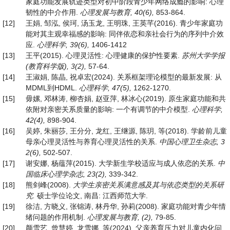
家庭功能发展轨迹类型对初中阶段青少年网络成瘾的影响: 心理
韧性的中介作用.
心理发展与教育
, 40(6),
853-864.
[12]
王娟, 邹泓, 侯珂, 汤玉龙, 王明珠, 王英芊(2016). 青少年家庭功
能对其主观幸福感的影响: 同伴依恋和亲社会行为的序列中介效
应.
心理科学
, 39(6),
1406-1412
[13]
王平(2015). 心理灵活性: 心理健康的保护性要素.
苏州大学学报
(
教育科学版
), 3(2),
57-64.
[14]
王淑娟, 陈晶, 祝卓宏(2024). 关系框架理论模型的最新发展: 从
MDML到HDML.
心理科学
, 47(5),
1262-1270.
[15]
毋嫘, 邓林涛, 柳杏娟, 赵亚萍, 林冰心(2019). 原生家庭功能和共
依附对亲密关系质量的影响: 一个有调节的中介模型.
心理科学
,
42(4),
898-904.
[16]
吴婷, 朱丽莎, 王分分, 龙红, 王继源, 陈玥, 等(2018). 学龄前儿童
母亲心理灵活性与养育心理灵活性的关系.
中国心理卫生杂志
, 3
2(6),
502-507.
[17]
谢安娜, 杨蕴萍(2015). 大学新生学校适应与成人依恋的关系.
中
国临床心理学杂志
, 23(2),
339-342.
[18]
熊剑峰(2008).
大学生亲密关系满意感及其与依恋类型的关系研
究
.
硕士学位论文, 南昌: 江西师范大学.
[19]
徐洁, 方晓义, 张锦涛, 林丹华, 孙莉(2008). 家庭功能对青少年情
绪问题的作用机制.
心
理发展与教育
, (2),
79-85.
[20]
颜雪艺, 曾慧婷, 龙雪娜, 等(2024). 父亲养育压力对儿童内化问