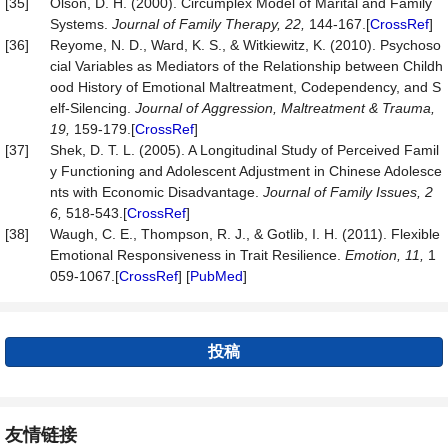
[35]
Olson, D. H. (2000). Circumplex Model of Marital and Family
Systems.
Journal
of
Family
Therapy,
22,
144-167.[
CrossRef
]
[36]
Reyome, N. D., Ward, K. S., & Witkiewitz, K. (2010). Psychoso
cial Variables as Mediators of the Relationship between Childh
ood History of Emotional Maltreatment, Codependency, and S
elf-Silencing.
Journal
of
Aggression,
Maltreatment
&
Trauma,
19,
159-179.[
CrossRef
]
[37]
Shek, D. T. L. (2005). A Longitudinal Study of Perceived Famil
y Functioning and Adolescent Adjustment in Chinese Adolesce
nts with Economic Disadvantage.
Journal
of
Family
Issues,
2
6,
518-543.[
CrossRef
]
[38]
Waugh, C. E., Thompson, R. J., & Gotlib, I. H. (2011). Flexible
Emotional Responsiveness in Trait Resilience.
Emotion,
11,
1
059-1067.[
CrossRef
] [
PubMed
]
投稿
友情链接