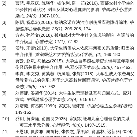
[2]
曹慧, 毛亚庆, 陈瑛华, 杨传利, 陈一笛(2016). 西部农村小学生的
经验性回避状况: 测量及其对心理健康的影响.
中国临床心理学
杂志
, 24(6),
1087-1091.
[3]
陈玥, 祝卓宏(2018). 接纳承诺疗法治疗创伤后应激障碍综述.
中
国临床心理学杂志
, 26(1),
205-208, 174.
[4]
方杰, 孙雅文(2018). 孤独感对大学生社交焦虑的影响: 有调节的
中介模型.
心理研究
, 11(1),
77-82.
[5]
侯静, 宋蕾(2019). 大学生情侣成人依恋与亲密关系质量: 归因的
中介作用.
首都师范大学学报
(
社会科学版
), (2),
169-180.
[6]
冀云, 赵斌, 马艳杰(2015). 大学生自卑感在亲密恐惧与童年期创
伤经历关系中的中介作用.
中国心理卫生杂志
, 29(6),
457-462.
[7]
李真, 李文秀, 黄紫薇, 杨凤池, 张辉(2018). 大学生成人依恋与父
母教养方式的关系: 基于北京高校横断面调查.
中国健康心理学
杂志
, 26(5),
757-762.
[8]
刘博娜, 晏碧华(2014). 大学生依恋现状及其与归因方式、应对
方式.
中国健康心理学杂志
, 22(4),
615-617.
[9]
刘培毅, 何慕陶(1999). 家庭功能评定.
中国心理卫生杂志
(
增刊
)
,
149-152.
[10]
乔玥, 黄潇潇, 俞国良(2025). 家庭功能与儿童心理健康的关系:
一项三水平元分析.
心理科学
, 48(6),
1497-1515.
[11]
王恩娜, 夏梦雅, 屈笛扬, 张俊杰, 梁凯欣, 肖嘉林, 迟新丽(2024).