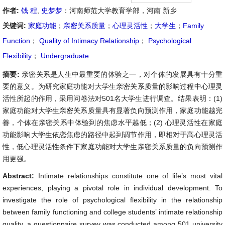
作者:
钱 程
,
史梦梦
：河南师范大学教育学部，河南 新乡
关键词:
家庭功能
；
亲密关系质量
；
心理灵活性
；
大学生
；
Family
Function
；
Quality of Intimacy Relationship
；
Psychological
Flexibility
；
Undergraduate
摘要:
亲密关系是人生中最重要的体验之一，对个体的发展具有十分重
要的意义。为研究家庭功能对大学生亲密关系质量的影响过程中心理灵
活性所起的作用，采用问卷法对501名大学生进行调查。结果表明：(1)
家庭功能对大学生亲密关系质量具有显著负向预测作用，家庭功能越完
善，个体在亲密关系中体验到的焦虑水平越低；(2) 心理灵活性在家庭
功能影响大学生依恋焦虑的路径中起到调节作用，即相对于高心理灵活
性，低心理灵活性条件下家庭功能对大学生亲密关系质量的负向预测作
用更强。
Abstract:
Intimate relationships constitute one of life’s most vital
experiences, playing a pivotal role in individual development. To
investigate the role of psychological flexibility in the relationship
between family functioning and college students’ intimate relationship
quality, a questionnaire survey was conducted among 501 university