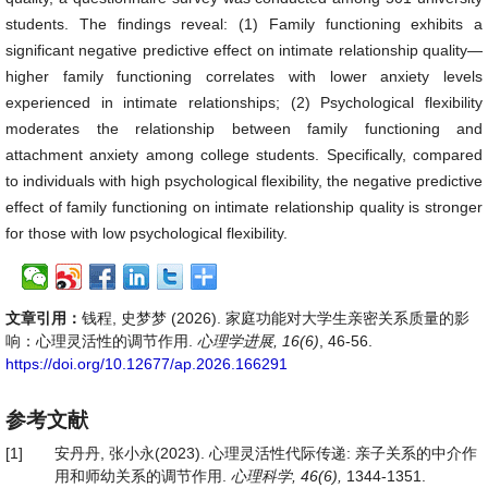
students. The findings reveal: (1) Family functioning exhibits a
significant negative predictive effect on intimate relationship quality—
higher family functioning correlates with lower anxiety levels
experienced in intimate relationships; (2) Psychological flexibility
moderates the relationship between family functioning and
attachment anxiety among college students. Specifically, compared
to individuals with high psychological flexibility, the negative predictive
effect of family functioning on intimate relationship quality is stronger
for those with low psychological flexibility.
文章引用：
钱程, 史梦梦 (2026). 家庭功能对大学生亲密关系质量的影
响：心理灵活性的调节作用.
心理学进展, 16(6)
, 46-56.
https://doi.org/10.12677/ap.2026.166291
参考文献
[1]
安丹丹, 张小永(2023). 心理灵活性代际传递: 亲子关系的中介作
用和师幼关系的调节作用.
心理科学
, 46(6),
1344-1351.