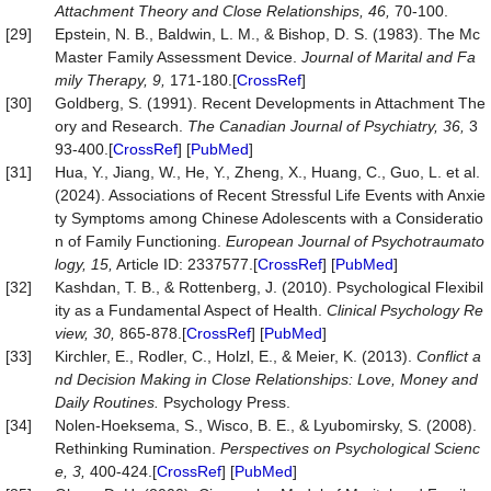
Attachment Theory and Close Relationships, 46,
70-100.
[29]
Epstein, N. B., Baldwin, L. M., & Bishop, D. S. (1983). The Mc
Master Family Assessment Device.
Journal of Marital and Fa
mily Therapy, 9,
171-180.[
CrossRef
]
[30]
Goldberg, S. (1991). Recent Developments in Attachment The
ory and Research.
The
Canadian
Journal
of
Psychiatry,
36,
3
93-400.[
CrossRef
] [
PubMed
]
[31]
Hua, Y., Jiang, W., He, Y., Zheng, X., Huang, C., Guo, L. et al.
(2024). Associations of Recent Stressful Life Events with Anxie
ty Symptoms among Chinese Adolescents with a Consideratio
n of Family Functioning.
European Journal of
Psychotraumato
logy
,
15,
Article ID: 2337577.[
CrossRef
] [
PubMed
]
[32]
Kashdan, T. B., & Rottenberg, J. (2010). Psychological Flexibil
ity as a Fundamental Aspect of Health.
Clinical
Psychology
Re
view,
30,
865-878.[
CrossRef
] [
PubMed
]
[33]
Kirchler, E., Rodler, C., Holzl, E., & Meier, K. (2013).
Conflict a
nd Decision Making in Close Relationships: Love, Money and
Daily Routines.
Psychology Press.
[34]
Nolen-Hoeksema, S., Wisco, B. E., & Lyubomirsky, S. (2008).
Rethinking Rumination.
Perspectives
on
Psychological
Scienc
e,
3,
400-424.[
CrossRef
] [
PubMed
]