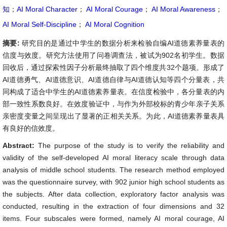
知
；
AI Moral Character
；
AI Moral Courage
；
AI Moral Awareness
；
AI Moral Self-Discipline
；
AI Moral Cognition
摘要:
研究目的是通过中学生的数据分析来检验自编AI道德素养量表的
信度与效度。研究方法使用了问卷调查法，被试为902名初学生。数据
回收后，通过探索性因子分析最终抽取了四个维度共32个题项。形成了
AI道德勇气、AI道德意识、AI道德自律与AI道德认知等四个分量表，共
同构成了适合中学生的AI道德素养量表。在信度检验中，各分量表的内
部一致性系数良好。在效度验证中，与作为外部校标的青少年亲子关系
亲密度变量之间呈现出了显著的正相关关系。为此，AI道德素养量表具
有良好的信效度。
Abstract:
The purpose of the study is to verify the reliability and
validity of the self-developed AI moral literacy scale through data
analysis of middle school students. The research method employed
was the questionnaire survey, with 902 junior high school students as
the subjects. After data collection, exploratory factor analysis was
conducted, resulting in the extraction of four dimensions and 32
items. Four subscales were formed, namely AI moral courage, AI