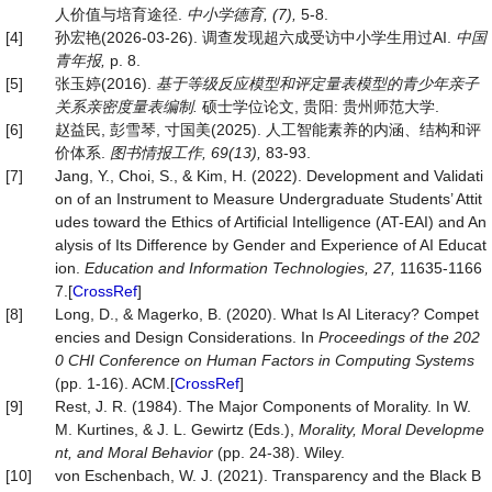
人价值与培育途径.
中小学德育
, (7),
5-8.
[4]
孙宏艳(2026-03-26). 调查发现超六成受访中小学生用过AI.
中国
青年报
,
p. 8.
[5]
张玉婷(2016).
基于等级反应模型和评定量表模型的青少年亲子
关系亲密度量表编制
.
硕士学位论文, 贵阳: 贵州师范大学.
[6]
赵益民, 彭雪琴, 寸国美(2025). 人工智能素养的内涵、结构和评
价体系.
图书情报工作
, 69(13)
,
83-93.
[7]
Jang, Y., Choi, S., & Kim, H. (2022). Development and Validati
on of an Instrument to Measure Undergraduate Students’ Attit
udes toward the Ethics of Artificial Intelligence (AT-EAI) and An
alysis of Its Difference by Gender and Experience of AI Educat
ion.
Education
and
Information
Technologies,
27,
11635-1166
7.[
CrossRef
]
[8]
Long, D., & Magerko, B. (2020). What Is AI Literacy? Compet
encies and Design Considerations. In
Proceedings of the 202
0 CHI Conference on Human Factors in Computing Systems
(pp. 1-16). ACM.[
CrossRef
]
[9]
Rest, J. R. (1984). The Major Components of Morality. In W.
M. Kurtines, & J. L. Gewirtz (Eds.),
Morality, Moral
Developme
nt, and Moral Behavior
(pp. 24-38). Wiley.
[10]
von Eschenbach, W. J. (2021). Transparency and the Black B