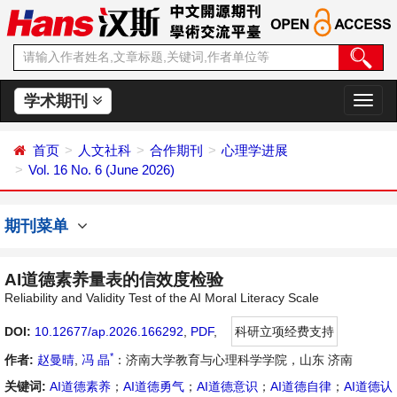
学术期刊
切
换
导
首页
人文社科
合作期刊
心理学进展
航
Vol. 16 No. 6 (June 2026)
期刊菜单
AI道德素养量表的信效度检验
Reliability and Validity Test of the AI Moral Literacy Scale
DOI:
10.12677/ap.2026.166292
,
PDF
,
科研立项经费支持
*
作者:
赵曼晴
,
冯 晶
：济南大学教育与心理科学学院，山东 济南
关键词:
AI道德素养
；
AI道德勇气
；
AI道德意识
；
AI道德自律
；
AI道德认