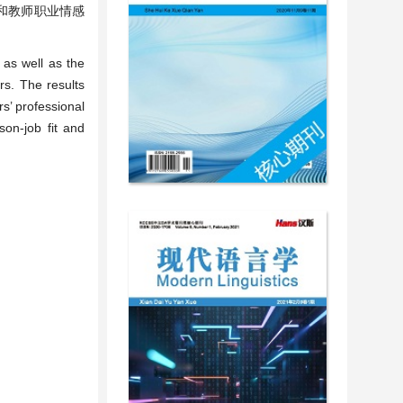
持和教师职业情感
 as well as the
rs. The results
rs’ professional
son-job fit and