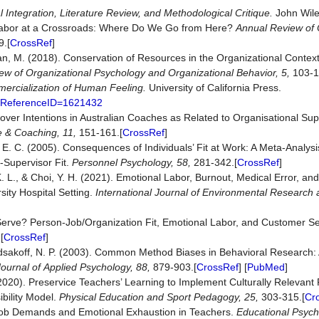
 Integration, Literature Review, and Methodological Critique.
John Wile
l Labor at a Crossroads: Where Do We Go from Here?
Annual
Review
of
.[
CrossRef
]
an, M. (2018). Conservation of Resources in the Organizational Context
iew
of
Organizational
Psychology
and
Organizational
Behavior,
5,
103-1
rcialization of Human Feeling.
University of California Press.
s?ReferenceID=1621432
nover Intentions in Australian Coaches as Related to Organisational Su
e
&
Coaching,
11,
151-161.[
CrossRef
]
 E. C. (2005). Consequences of Individuals’ Fit at Work: A Meta-Analys
-Supervisor Fit.
Personnel
Psychology,
58,
281-342.[
CrossRef
]
K. L., & Choi, Y. H. (2021). Emotional Labor, Burnout, Medical Error, an
ity Hospital Setting.
International
Journal
of
Environmental
Research
o Serve? Person-Job/Organization Fit, Emotional Labor, and Customer S
[
CrossRef
]
odsakoff, N. P. (2003). Common Method Biases in Behavioral Research: A
Journal
of
Applied
Psychology,
88,
879-903.[
CrossRef
] [
PubMed
]
. (2020). Preservice Teachers’ Learning to Implement Culturally Relevant
bility Model.
Physical
Education
and
Sport
Pedagogy,
25,
303-315.[
Cr
l Job Demands and Emotional Exhaustion in Teachers.
Ed
ucational
Psych