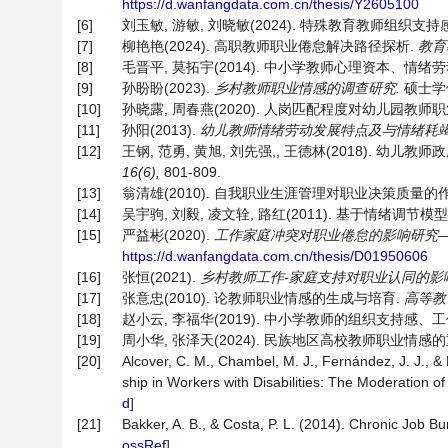
https://d.wanfangdata.com.cn/thesis/Y2605100
[6]
刘玉敏, 游敏, 刘晓敏(2024). 特殊教育教师组
[7]
柳艳艳(2024). 高职教师职业倦怠解决路径探析.
教育
[8]
毛晋平, 莫拓宇(2014). 中小学教师心理资本、情
[9]
孙盼盼(2023).
乡村教师职业情感的调查研究
.
硕士学位
[10]
孙晓露, 周春燕(2020). 人岗匹配程度对幼儿园教
[11]
孙阳(2013).
幼儿教师情绪劳动发展特点及与情绪耗
[12]
王钢, 范勇, 黄旭, 刘先强,, 王德林(2018).
16(6),
801-809.
[13]
翁清雄(2010). 自我职业生涯管理对职业决策质量的
[14]
吴宇驹, 刘毅, 凌文辁, 路红(2011). 基于情绪
[15]
严益彬(2020).
工作家庭冲突对职业倦怠的影响研究
https://d.wanfangdata.com.cn/thesis/D01950606
[16]
张恒(2021).
乡村教师工作
-
家庭支持对职业认同的影
[17]
张意忠(2010). 论教师职业情感的生成与培育.
高等教
[18]
赵小云, 李福华(2019). 中小学教师的组织支持感
[19]
周小华, 张泽天(2024). 民族地区高校教师职业情
[20]
Alcover, C. M., Chambel, M. J., Fernández, J. J., &
ship in Workers with Disabilities: The Moderation o
d
]
[21]
Bakker, A. B., & Costa, P. L. (2014). Chronic Job Bu
ossRef
]