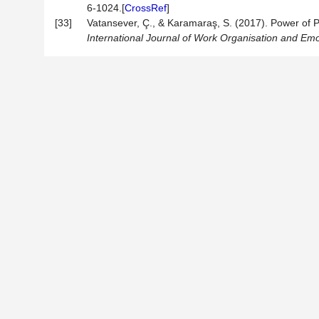
6-1024.[
CrossRef
]
[33]
Vatansever, Ç., & Karamaraş, S. (2017). Power of Pe
International
Journal
of
Work
Organisation
and
Emo