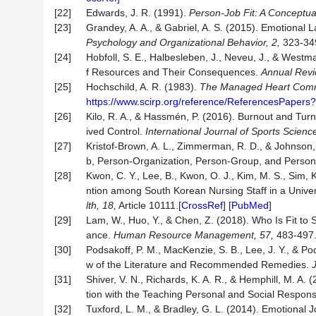
[22]
Edwards, J. R. (1991).
Person-Job Fit: A Conceptual
[23]
Grandey, A. A., & Gabriel, A. S. (2015). Emotiona
Psychology
and
Organizational
Behavior,
2,
323-349
[24]
Hobfoll, S. E., Halbesleben, J., Neveu, J., & Westm
f Resources and Their Consequences.
Annual
Rev
[25]
Hochschild, A. R. (1983).
The Managed Heart Comme
https://www.scirp.org/reference/ReferencesPaper
[26]
Kilo, R. A., & Hassmén, P. (2016). Burnout and Tur
ived Control.
International
Journal
of
Sports
Scienc
[27]
Kristof‐Brown, A. L., Zimmerman, R. D., & Johnson,
b, Person-Organization, Person-Group, and Person
[28]
Kwon, C. Y., Lee, B., Kwon, O. J., Kim, M. S., Sim, 
ntion among South Korean Nursing Staff in a Univers
lth,
18,
Article 10111.[
CrossRef
] [
PubMed
]
[29]
Lam, W., Huo, Y., & Chen, Z. (2018). Who Is Fit t
ance.
Human
Resource
Management,
57,
483-497.
[30]
Podsakoff, P. M., MacKenzie, S. B., Lee, J. Y., & P
w of the Literature and Recommended Remedies.
[31]
Shiver, V. N., Richards, K. A. R., & Hemphill, M. A
tion with the Teaching Personal and Social Responsi
[32]
Tuxford, L. M., & Bradley, G. L. (2014). Emotiona