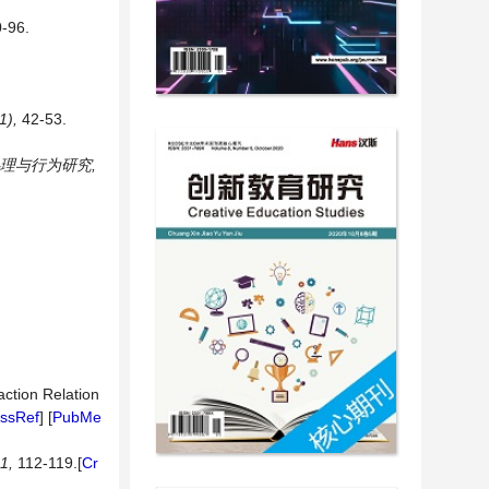
-96.
(1),
42-53.
理与行为研究
,
action Relation
ssRef
] [
PubMe
1,
112-119.[
Cr