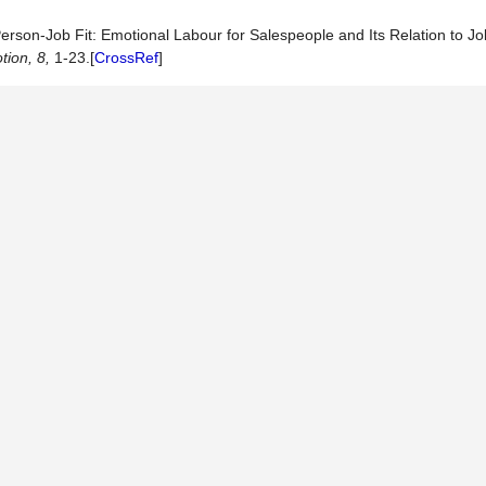
rson-Job Fit: Emotional Labour for Salespeople and Its Relation to Job
tion,
8,
1-23.[
CrossRef
]