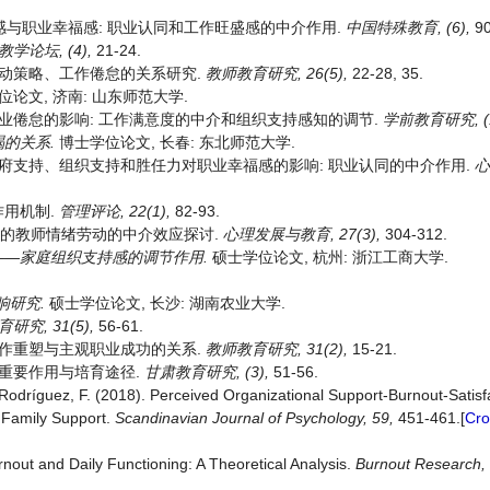
织支持感与职业幸福感: 职业认同和工作旺盛感的中介作用.
中国特殊教育
, (6),
90
教学论坛
, (4),
21-24.
绪劳动策略、工作倦怠的关系研究.
教师教育研究
, 26(5),
22-28, 35.
论文, 济南: 山东师范大学.
师职业倦怠的影响: 工作满意度的中介和组织支持感知的调节.
学前教育研究
, 
竭的关系
.
博士学位论文, 长春: 东北师范大学.
 幼儿教师政府支持、组织支持和胜任力对职业幸福感的影响: 职业认同的中介作用.
心
作用机制.
管理评论
, 22(1),
82-93.
调节模型的教师情绪劳动的中介效应探讨.
心理发展与教育
, 27(3),
304-312.
——
家庭组织支持感的调节作用
.
硕士学位论文, 杭州: 浙江工商大学.
响研究
.
硕士学位论文, 长沙: 湖南农业大学.
育研究
, 31(5),
56-61.
、工作重塑与主观职业成功的关系.
教师教育研究
, 31(2),
15-21.
感的重要作用与培育途径.
甘肃教育研究
, (3),
51-56.
 Rodríguez, F. (2018). Perceived Organizational Support‐Burnout‐Satisf
f Family Support.
Scandinavian Journal of Psyc
hology,
59,
451-461.[
Cro
rnout and Daily Functioning: A Theoretical Analysis.
Burnout
Research,