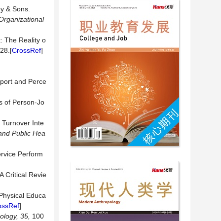
y & Sons.
Organizational
: The Reality o
28.[
CrossRef
]
pport and Perce
is of Person-Jo
d Turnover Inte
and
Public
Hea
ervice Perform
 Critical Revie
 Physical Educa
ossRef
]
ology,
35,
100