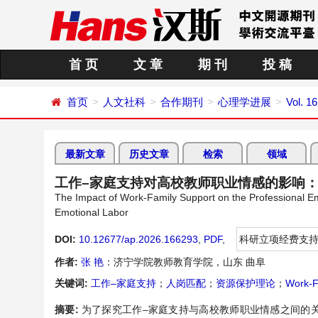
首 页
文 章
期 刊
投 稿
首页
人文社科
合作期刊
心理学进展
Vol. 1
最新文章
历史文章
检索
领域
工作–家庭支持对高校教师职业情感的影响
The Impact of Work-Family Support on the Professional Em
Emotional Labor
DOI:
10.12677/ap.2026.166293
,
PDF
,
科研立项经费支
作者:
张 艳
：济宁学院教师教育学院，山东 曲阜
关键词:
工作–家庭支持
；
人岗匹配
；
资源保护理论
；
Work-F
摘要:
为了探究工作–家庭支持与高校教师职业情感之间的