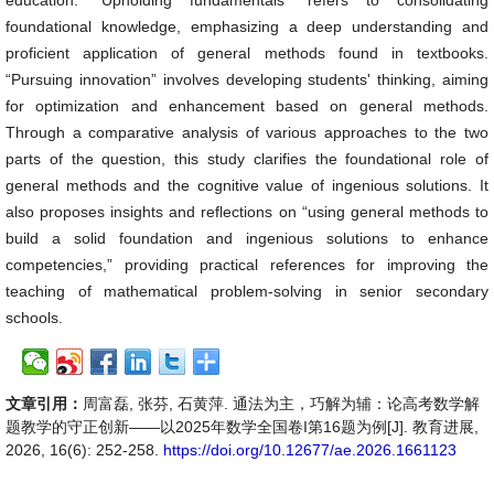
education. “Upholding fundamentals” refers to consolidating
foundational knowledge, emphasizing a deep understanding and
proficient application of general methods found in textbooks.
“Pursuing innovation” involves developing students' thinking, aiming
for optimization and enhancement based on general methods.
Through a comparative analysis of various approaches to the two
parts of the question, this study clarifies the foundational role of
general methods and the cognitive value of ingenious solutions. It
also proposes insights and reflections on “using general methods to
build a solid foundation and ingenious solutions to enhance
competencies,” providing practical references for improving the
teaching of mathematical problem-solving in senior secondary
schools.
文章引用：
周富磊, 张芬, 石黄萍. 通法为主，巧解为辅：论高考数学解
题教学的守正创新——以2025年数学全国卷I第16题为例[J]. 教育进展,
2026, 16(6): 252-258.
https://doi.org/10.12677/ae.2026.1661123