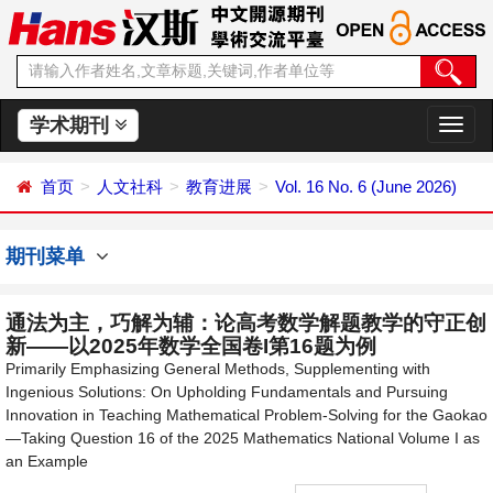
学术期刊
切
换
导
首页
人文社科
教育进展
Vol. 16 No. 6 (June 2026)
航
期刊菜单
通法为主，巧解为辅：论高考数学解题教学的守正创
新——以2025年数学全国卷I第16题为例
Primarily Emphasizing General Methods, Supplementing with
Ingenious Solutions: On Upholding Fundamentals and Pursuing
Innovation in Teaching Mathematical Problem-Solving for the Gaokao
—Taking Question 16 of the 2025 Mathematics National Volume I as
an Example