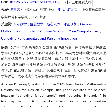
DOI:
10.12677/ae.2026.1661123
,
PDF
,
科研立项经费支持
*
作者:
周富磊
：上饶中学，江西 上饶；
张 芬
,
石黄萍
：上饶师范学院数
学与计算科学学院，江西 上饶
关键词:
高考数学
；
解题教学
；
核心素养
；
守正创新
；
Gaokao
Mathematics
；
Teaching Problem-Solving
；
Core Competencies
；
Upholding Fundamentals and Pursuing Innovation
摘要:
以2025年新高考数学全国卷I第16题为例，探讨高中数学解题教
学中的“守正”与“创新”。“守正”即夯实基础，强调对教材中通法的深刻理
解与熟练运用；“创新”即发展思维，追求在通法基础上的优化和升华。
通过对该题两问的多种解法进行比较分析，明确“通法”的基础性地位
与“巧解”的思维价值，并提出“以通法筑牢根基，以巧解提升素养”的启
示与反思，为改进高中数学解题教学提供实践参考。
Abstract:
Taking Question 16 of the 2025 New Gaokao Mathematics
National Volume I as an example, this paper explores the balance
between “upholding fundamentals” and “pursuing innovation” in
teaching mathematical problem-solving in senior secondary