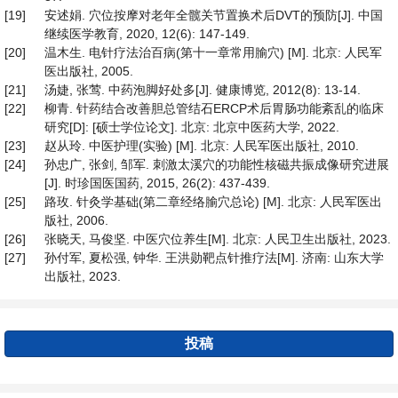
[19]
安述娟. 穴位按摩对老年全髋关节置换术后DVT的预防[J]. 中国
继续医学教育, 2020, 12(6): 147-149.
[20]
温木生. 电针疗法治百病(第十一章常用腧穴) [M]. 北京: 人民军
医出版社, 2005.
[21]
汤婕, 张莺. 中药泡脚好处多[J]. 健康博览, 2012(8): 13-14.
[22]
柳青. 针药结合改善胆总管结石ERCP术后胃肠功能紊乱的临床
研究[D]: [硕士学位论文]. 北京: 北京中医药大学, 2022.
[23]
赵从玲. 中医护理(实验) [M]. 北京: 人民军医出版社, 2010.
[24]
孙忠广, 张剑, 邹军. 刺激太溪穴的功能性核磁共振成像研究进展
[J]. 时珍国医国药, 2015, 26(2): 437-439.
[25]
路玫. 针灸学基础(第二章经络腧穴总论) [M]. 北京: 人民军医出
版社, 2006.
[26]
张晓天, 马俊坚. 中医穴位养生[M]. 北京: 人民卫生出版社, 2023.
[27]
孙付军, 夏松强, 钟华. 王洪勋靶点针推疗法[M]. 济南: 山东大学
出版社, 2023.
投稿