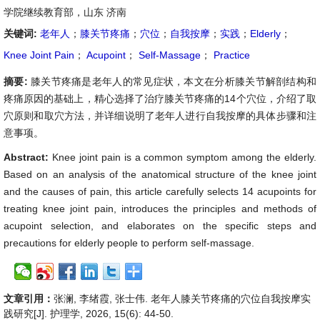
学院继续教育部，山东 济南
关键词:
老年人
；
膝关节疼痛
；
穴位
；
自我按摩
；
实践
；
Elderly
；
Knee Joint Pain
；
Acupoint
；
Self-Massage
；
Practice
摘要:
膝关节疼痛是老年人的常见症状，本文在分析膝关节解剖结构和
疼痛原因的基础上，精心选择了治疗膝关节疼痛的14个穴位，介绍了取
穴原则和取穴方法，并详细说明了老年人进行自我按摩的具体步骤和注
意事项。
Abstract:
Knee joint pain is a common symptom among the elderly.
Based on an analysis of the anatomical structure of the knee joint
and the causes of pain, this article carefully selects 14 acupoints for
treating knee joint pain, introduces the principles and methods of
acupoint selection, and elaborates on the specific steps and
precautions for elderly people to perform self-massage.
文章引用：
张澜, 李绪霞, 张士伟. 老年人膝关节疼痛的穴位自我按摩实
践研究[J]. 护理学, 2026, 15(6): 44-50.