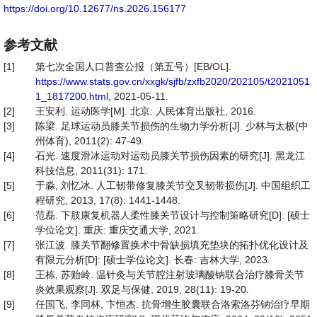
https://doi.org/10.12677/ns.2026.156177
参考文献
[1]
第七次全国人口普查公报（第五号）[EB/OL].
https://www.stats.gov.cn/xxgk/sjfb/zxfb2020/202105/t2021051
1_1817200.html
, 2021-05-11.
[2]
王安利. 运动医学[M]. 北京: 人民体育出版社, 2016.
[3]
陈梁. 足球运动员膝关节损伤的生物力学分析[J]. 少林与太极(中
州体育), 2011(2): 47-49.
[4]
石光. 速度滑冰运动对运动员膝关节损伤因素的研究[J]. 黑龙江
科技信息, 2011(31): 171.
[5]
于淼, 刘忆冰. 人工韧带修复膝关节交叉韧带损伤[J]. 中国组织工
程研究, 2013, 17(8): 1441-1448.
[6]
范磊. 下肢康复机器人柔性膝关节设计与控制策略研究[D]: [硕士
学位论文]. 重庆: 重庆交通大学, 2021.
[7]
张江波. 膝关节翻修置换术中骨缺损填充垫块的拓扑优化设计及
有限元分析[D]: [硕士学位论文]. 长春: 吉林大学, 2023.
[8]
王栋, 苏贻岭. 温针灸与关节腔注射玻璃酸钠联合治疗膝骨关节
炎效果观察[J]. 双足与保健, 2019, 28(11): 19-20.
[9]
任国飞, 李同林, 卞恒杰. 抗骨增生胶囊联合洛索洛芬钠治疗早期