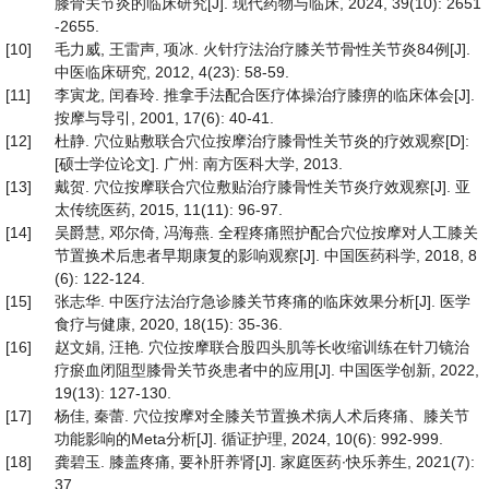
膝骨关节炎的临床研究[J]. 现代药物与临床, 2024, 39(10): 2651
-2655.
[10]
毛力威, 王雷声, 项冰. 火针疗法治疗膝关节骨性关节炎84例[J].
中医临床研究, 2012, 4(23): 58-59.
[11]
李寅龙, 闰春玲. 推拿手法配合医疗体操治疗膝痹的临床体会[J].
按摩与导引, 2001, 17(6): 40-41.
[12]
杜静. 穴位贴敷联合穴位按摩治疗膝骨性关节炎的疗效观察[D]:
[硕士学位论文]. 广州: 南方医科大学, 2013.
[13]
戴贺. 穴位按摩联合穴位敷贴治疗膝骨性关节炎疗效观察[J]. 亚
太传统医药, 2015, 11(11): 96-97.
[14]
吴爵慧, 邓尔倚, 冯海燕. 全程疼痛照护配合穴位按摩对人工膝关
节置换术后患者早期康复的影响观察[J]. 中国医药科学, 2018, 8
(6): 122-124.
[15]
张志华. 中医疗法治疗急诊膝关节疼痛的临床效果分析[J]. 医学
食疗与健康, 2020, 18(15): 35-36.
[16]
赵文娟, 汪艳. 穴位按摩联合股四头肌等长收缩训练在针刀镜治
疗瘀血闭阻型膝骨关节炎患者中的应用[J]. 中国医学创新, 2022,
19(13): 127-130.
[17]
杨佳, 秦蕾. 穴位按摩对全膝关节置换术病人术后疼痛、膝关节
功能影响的Meta分析[J]. 循证护理, 2024, 10(6): 992-999.
[18]
龚碧玉. 膝盖疼痛, 要补肝养肾[J]. 家庭医药∙快乐养生, 2021(7):
37.