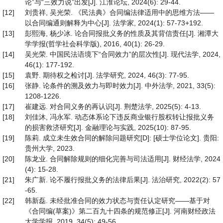
论”与“三效力说”出发[J]. 江淮论坛, 2024(6): 29-44.
[12]
刘贵祥, 吴光荣. 《民法典》合同编法律适用中的思维方法——
以合同编通则解释为中心[J]. 法学家, 2024(1): 57-73+192.
[13]
彭熙海, 杨少冰. 论合同报批义务的性质及其背信责任[J]. 湘潭大
学学报(哲学社会科学版), 2016, 40(1): 26-29.
[14]
吴光荣. 中国民法语境下“合同效力”的层次性[J]. 现代法学, 2024,
46(1): 177-192.
[15]
袁野. 期待权之检讨[J]. 法学研究, 2024, 46(3): 77-95.
[16]
张静. 论条件的溯及效力与即时效力[J]. 中外法学, 2021, 33(5):
1208-1226.
[17]
崔建远. 对合同义务的再认识[J]. 荆楚法学, 2025(5): 4-13.
[18]
刘佳沐, 冯永军. 动态体系论下违反商业银行股权转让报批义务
的损害救济研究[J]. 金融理论与实践, 2025(10): 87-95.
[19]
陈莉. 成立未生效合同的解除问题研究[D]: [硕士学位论文]. 贵阳:
贵州大学, 2023.
[20]
陈龙业. 合同解除规则的细化完善与司法适用[J]. 财经法学, 2024
(4): 15-28.
[21]
朱广新. 论不履行报批义务的法律后果[J]. 法治研究, 2022(2): 57
-65.
[22]
韩新磊. 未经批准合同的效力状态与责任认定研究——基于对
《合同编(草案)》第二百九十四条的规范修正[J]. 河南财经政法
大学学报, 2019, 34(5): 49-56.