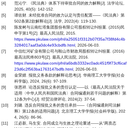
[4]
范沁宁. 《民法典》体系下待审批合同的效力解释[J]. 法学论坛,
2025, 40(5): 142-152.
[5]
谭佐财. 未经批准合同的效力认定与责任配置——《民法典》第
502条第2款解释论[J]. 法学, 2022(4): 119-130.
[6]
陈发树与云南红塔集团股份有限公司股权转让纠纷案. (2015)民
申字第1号[Z]. 最高人民法院, 2015.
https://www.pkulaw.com/pfnl/a25051f3312b07f35a7f38fd4c4b
3284017aaf3a0dc4e93cbdfb.html
, 2026-06-03.
[7]
中信红河矿业有限公司与鞍山市财政局股权转让纠纷案. (2016)
最高法民终803号[Z]. 最高人民法院, 2016.
https://www.pkulaw.com/pfnl/a6bdb3332ec0adc451f9f73cf6caf
23d6c2f563ba1763147bdfb.html
, 2026-06-03.
[8]
金荣婧. 报批义务条款的解释论思考[J]. 华南理工大学学报(社会
科学版), 2024, 26(6): 97-109.
[9]
张恩祥. 论违反报批义务的责任认定——以《最高人民法院关于
适用〈中华人民共和国民法典〉合同编通则若干问题的解释》第
12条为中心[J]. 经贸法律评论, 2024(2): 37-54.
[10]
刘璐. 违反合同报批义务的责任承担——《合同编通则司法解
释》第12条的适用问题[J]. 北京理工大学学报(社会科学版), 202
4, 26(5): 86-96.
[11]
江必新, 马生安. 合同成立与生效之理论重述——从“两质态