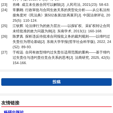
[23]
肖峰. 成立未生效合同可以解除[J]. 人民司法, 2021(23): 58-63.
[24]
常鹏翱. 行政审批与合同生效关系的类型化分析——从公私法衔
接角度对《民法典》第502条第2款再展开[J]. 中国法律评论, 20
25(5): 110-124.
[25]
江钦辉. 论法律行为的效力层次——以探矿权、采矿权转让合同
未经批准的效力问题为例[J]. 东南学术, 2013(1): 160-168.
[26]
陈梦真. 探析违反待批准合同报批义务的裁判规则——以缔约过
失责任为理论基础[J]. 东南大学学报(哲学社会科学版), 2022, 24
(S2): 89-93.
[27]
于程远. 合同有效型缔约过失责任适用范围的重构——基于缔约
过失责任与违约责任竞合关系的思考[J]. 法商研究, 2025, 42(5):
154-166.
投稿
友情链接
科研出版社