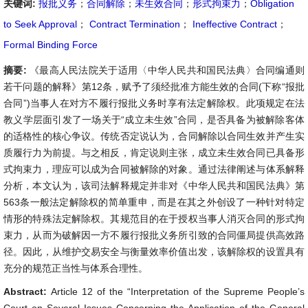
关键词:
报批义务
；
合同解除
；
未生效合同
；
形式拘束力
；
Obligation
to Seek Approval
；
Contract Termination
；
Ineffective Contract
；
Formal Binding Force
摘要:
《最高人民法院关于适用〈中华人民共和国民法典〉合同编通则
若干问题的解释》第12条，赋予了须经批准方能生效的合同(下称“报批
合同”)当事人在对方不履行报批义务时享有法定解除权。此项规定在法
教义学层面引发了一场关于“成立未生效”合同，是否具备为被解除客体
的适格性的核心争议。传统否定说认为，合同解除以合同生效并产生实
质履行力为前提。与之相反，肯定说则主张，成立未生效合同已具备形
式拘束力，理应可以成为合同被解除的对象。通过法律阐述与体系解释
分析，本文认为，该司法解释规定并非对《中华人民共和国民法典》第
563条一般法定解除权的简单重申，而是在其之外创设了一种针对特定
情形的特殊法定解除权。其规范目的在于授权当事人消灭合同的形式拘
束力，从而为破解因一方不履行报批义务所引致的合同僵局提供高效路
径。因此，从维护交易安全与衡量效率价值出发，该解除权的设置具有
充分的规范正当性与体系合理性。
Abstract:
Article 12 of the “Interpretation of the Supreme People’s