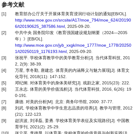
参考文献
[1]
教育部办公厅关于开展体育美育浸润行动计划的通知[EB/OL].
http://www.moe.gov.cn/srcsite/A17/moe_794/moe_624/20190
6/t20190625_387586.html
, 2025-09-20.
[2]
中共中央 国务院印发《教育强国建设规划纲要（2024—2035
年）》[EB/OL].
http://www.moe.gov.cn/jyb_xxgk/moe_1777/moe_1778/20250
1/t20250119_1176193.html
, 2025-09-20.
[3]
张祝平. 学校体育教学中的美学教育分析[J]. 当代体育科技, 201
2, 2(9): 38-39.
[4]
万星, 李冬勤, 唐建忠. 体育美的内涵释义与魅力展现[J]. 体育文
化导刊, 2018(11): 147-152.
[5]
邓纪纲. 对体育美中的身体美研究[J]. 戏剧之家, 2015(23): 222.
[6]
王永志. 体育的美学价值浅析[J]. 当代体育科技, 2016, 6(26): 19
0-191.
[7]
康德. 对美的分析[M]. 北京: 商务印书馆, 2000: 37-77.
[8]
刘武. 学校体育教学中学生意志品质的培养[J]. 教学与管理, 2012
(21): 122-123.
[9]
赵洪波, 刘泽磊, 姜勇. 学校体育美学表征及实现路径[J]. 中国教
育学刊, 2021(2): 25-29.
[10]
张立平, 李德显. 以体育美: 学校体育的价值意蕴与创新实践[J].