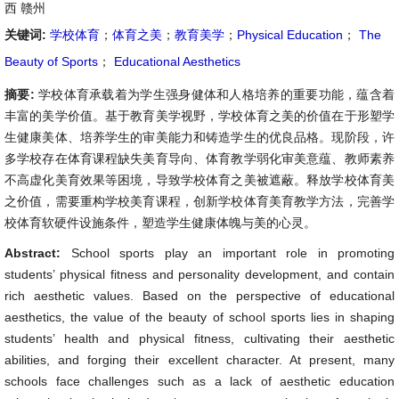
西 赣州
关键词:
学校体育
；
体育之美
；
教育美学
；
Physical Education
；
The
Beauty of Sports
；
Educational Aesthetics
摘要:
学校体育承载着为学生强身健体和人格培养的重要功能，蕴含着
丰富的美学价值。基于教育美学视野，学校体育之美的价值在于形塑学
生健康美体、培养学生的审美能力和铸造学生的优良品格。现阶段，许
多学校存在体育课程缺失美育导向、体育教学弱化审美意蕴、教师素养
不高虚化美育效果等困境，导致学校体育之美被遮蔽。释放学校体育美
之价值，需要重构学校美育课程，创新学校体育美育教学方法，完善学
校体育软硬件设施条件，塑造学生健康体魄与美的心灵。
Abstract:
School sports play an important role in promoting
students’ physical fitness and personality development, and contain
rich aesthetic values. Based on the perspective of educational
aesthetics, the value of the beauty of school sports lies in shaping
students’ health and physical fitness, cultivating their aesthetic
abilities, and forging their excellent character. At present, many
schools face challenges such as a lack of aesthetic education