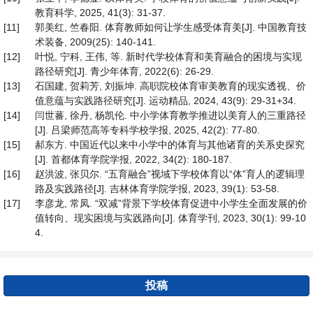
教育科学, 2025, 41(3): 31-37.
[11]
郭美红, 竺春阳. 体育教师如何让学生感受体育美[J]. 中国教育技
术装备, 2009(25): 140-141.
[12]
叶悦, 宁科, 王伟, 等. 新时代学校体育和美育融合的困境与实现
路径研究[J]. 青少年体育, 2022(6): 26-29.
[13]
石国建, 贺莉芳, 刘振坤. 高职院校体育审美教育的现实透视、价
值意蕴与实践路径研究[J]. 运动精品, 2024, 43(9): 29-31+34.
[14]
闫世蕃, 徐丹, 杨凯伦. 中小学体育教学推进以美育人的三重路径
[J]. 吕梁师范高等专科学校学报, 2025, 42(2): 77-80.
[15]
郝东方. 中国近代以来中小学中的体育与其他诸育的关系史探究
[J]. 首都体育学院学报, 2022, 34(2): 180-187.
[16]
赵洪波, 张贝尔. “五育融合”视域下学校体育以“体”育人的逻辑理
路及实践路径[J]. 吉林体育学院学报, 2023, 39(1): 53-58.
[17]
李彦龙, 常凤. “双减”背景下学校体育促进中小学生全面发展的价
值转向、现实困境与实践路向[J]. 体育学刊, 2023, 30(1): 99-10
4.
投稿