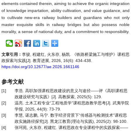
elements contained therein, aiming to achieve the organic integration
of knowledge impartation, ability cultivation, and value guidance, and
to cultivate new-era railway builders and guardians who not only
master exquisite skills in railway bridges but also possess noble
morality, a sense of national duty, and a commitment to responsibility.
文章引用：
李骏, 程建红, 火东存, 杨凯. 《铁路桥梁施工与维护》课程思
政探索与实践[J]. 教育进展, 2026, 16(6): 434-438.
https://doi.org/10.12677/ae.2026.1661146
参考文献
[1]
李浩. 高职加强课程思政建设的意义与途径——评《高职课程思
政建设研究与实践》[J]. 高教探索, 2025(5): 129.
[2]
温亮. 土木工程专业“工程地质学”课程思政教学思考[J]. 武夷学院
学报, 2025, 44(9): 73-79.
[3]
李慧, 谌志鹏, 马宁. 数字经济背景下“传感器与检测技术”课程思
政实施路径探究[J]. 黑龙江教育(理论与实践), 2025(2): 98-100.
[4]
张珂苑, 火东存, 程建红. 课程思政在专业课程中的实践探索——