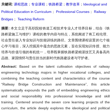
关键词:
课程思政
；
专业课程
；
铁路桥梁
；
教学改革
；
Ideological and
Political Education in Curriculum
；
Professional Courses
；
Railway
Bridges
；
Teaching Reform
摘要:
本文立足于高职院校铁道工程技术专业人才培养目标，结合《铁
路桥梁施工与维护》课程的教学内容与特点，系统阐述了将工程伦理、
社会责任嵌入专业知识与技能训练的路径。文章围绕课程设置的七个核
心学习项目，深入挖掘其中蕴含的思政元素，旨在实现知识传授、能力
培养与价值引领的有机统一，培养既掌握铁路桥梁精湛技艺又具备高尚
品德、家国情怀与责任担当的新时代铁路建设者与守护者。
Abstract:
Based on the talent cultivation objectives of railway
engineering technology majors in higher vocational colleges, and
combining the teaching content and characteristics of the course
“Railway Bridge Construction and Maintenance”, this article
systematically expounds the path of embedding engineering ethics
and social responsibility into professional knowledge and skill
training. Centered around the seven core learning projects of the
curriculum, the article deeply explores the ideological and political