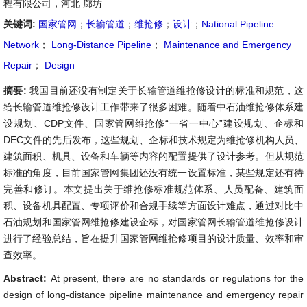
程有限公司，河北 廊坊
关键词:
国家管网
；
长输管道
；
维抢修
；
设计
；
National Pipeline
Network
；
Long-Distance Pipeline
；
Maintenance and Emergency
Repair
；
Design
摘要:
我国目前还没有制定关于长输管道维抢修设计的标准和规范，这
给长输管道维抢修设计工作带来了很多困难。随着中石油维抢修体系建
设规划、CDP文件、国家管网维抢修“一省一中心”建设规划、企标和
DEC文件的先后发布，这些规划、企标和技术规定为维抢修机构人员、
建筑面积、机具、设备和车辆等内容的配置提供了设计参考。但从规范
标准的角度，目前国家管网集团还没有统一设置标准，某些规定还有待
完善和修订。本文提出关于维抢修标准规范体系、人员配备、建筑面
积、设备机具配置、专项评价和合规手续等方面设计难点，通过对比中
石油规划和国家管网维抢修建设企标，对国家管网长输管道维抢修设计
进行了经验总结，旨在提升国家管网维抢修项目的设计质量、效率和审
查效率。
Abstract:
At present, there are no standards or regulations for the
design of long-distance pipeline maintenance and emergency repair