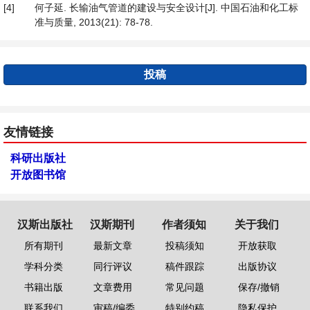
[4]
何子延. 长输油气管道的建设与安全设计[J]. 中国石油和化工标
准与质量, 2013(21): 78-78.
投稿
友情链接
科研出版社
开放图书馆
汉斯出版社
汉斯期刊
作者须知
关于我们
所有期刊
最新文章
投稿须知
开放获取
学科分类
同行评议
稿件跟踪
出版协议
书籍出版
文章费用
常见问题
保存/撤销
联系我们
审稿/编委
特别约稿
隐私保护