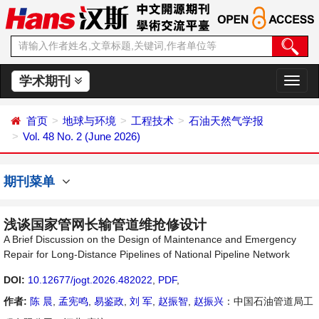
学术期刊
切
换
导
首页
地球与环境
工程技术
石油天然气学报
航
Vol. 48 No. 2 (June 2026)
期刊菜单
浅谈国家管网长输管道维抢修设计
A Brief Discussion on the Design of Maintenance and Emergency
Repair for Long-Distance Pipelines of National Pipeline Network
DOI:
10.12677/jogt.2026.482022
,
PDF
,
作者:
陈 晨
,
孟宪鸣
,
易鉴政
,
刘 军
,
赵振智
,
赵振兴
：中国石油管道局工