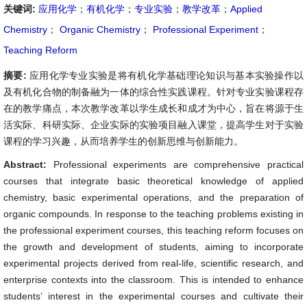
关键词:
应用化学
；
有机化学
；
专业实验
；
教学改革
；
Applied
Chemistry
；
Organic Chemistry
；
Professional Experiment
；
Teaching Reform
摘要:
应用化学专业实验是将有机化学基础理论知识与基本实验操作以
及有机化合物的制备融为一体的综合性实践课程。针对专业实验课程存
在的教学痛点，本次教学改革以学生成长和成才为中心，旨在将源于生
活实际、科研实际、企业实际的实验项目融入课堂，提高学生对于实验
课程的学习兴趣，从而培养学生的创新思维与创新能力。
Abstract:
Professional experiments are comprehensive practical
courses that integrate basic theoretical knowledge of applied
chemistry, basic experimental operations, and the preparation of
organic compounds. In response to the teaching problems existing in
the professional experiment courses, this teaching reform focuses on
the growth and development of students, aiming to incorporate
experimental projects derived from real-life, scientific research, and
enterprise contexts into the classroom. This is intended to enhance
students’ interest in the experimental courses and cultivate their