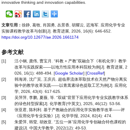
innovative thinking and innovation capabilities.
文章引用：
徐静, 葛牧, 肖国勇, 丛景香, 胡耀云, 迟海军. 应用化学专业
实验课程教学改革与创新[J]. 教育进展, 2026, 16(6): 646-652.
https://doi.org/10.12677/ae.2026.1661174
参考文献
[1]
汪小钢, 龚伟, 曹宝月. “科教 + 产教”双融合下《有机化学》教学
改革与实践探索——以地方性应用本科院校为例[J]. 教育进展, 2
026, 16(1): 488-494. [
Google Scholar
] [
CrossRef
]
[2]
韩海涛, 沈广宾, 王庆兵. 超临界流体萃取技术在天然产物分离实
验中的教学改革实践——以青蒿素绿色提取工艺为例[J]. 应用化
学, 2026, 43(4): 617-625.
[3]
吴萍萍, 李鹏, 夏薇, 等. “双碳”背景下应用化学专业实践教学体系
的绿色转型探索[J]. 化学教育(中英文), 2025, 46(12): 53-56.
[4]
张亚君, 陈利利. 基于产教融合的应用化学实验教学改革——评
《应用化学专业实验》[J]. 化学学报, 2024, 82(4): 474.
[5]
朱爱萍, 韩莹, 胡效亚. “五位一体”应用化学专创融合特色课程的
建设[J]. 中国大学教学, 2022(12): 49-53.