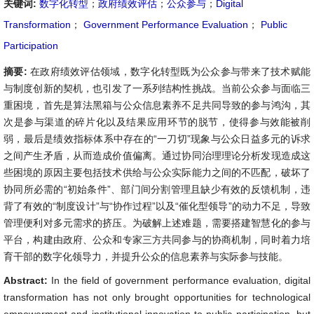
关键词:
数字化转型
；
政府绩效评估
；
公众参与
；
Digital
Transformation
；
Government Performance Evaluation
；
Public
Participation
摘要:
在政府绩效评估领域，数字化转型既为公众参与带来了技术赋能
与制度创新的契机，也引发了一系列结构性挑战。当前公众参与面临三
重困境，首先是算法黑箱与公众信息素养不足共同导致的参与鸿沟，其
次是参与渠道的碎片化以及结果应用环节的脱节，使得参与效能被削
弱，最后是绩效指标体系中存在的“一刀切”现象与公众日益多元的诉求
之间产生矛盾，从而造成价值偏离。通过协同治理理论分析发现造成这
些困境的原因主要包括技术供给与公众实际能力之间的不匹配，破坏了
协同所必需的“初始条件”、部门间分割管理且缺少有效的反馈机制，违
背了有效的“制度设计”与“协作过程”以及“催化型领导”的动力不足，导致
管理便利对多元需求的挤压。为破解上述难题，需要搭建智慧化的参与
平台，构建由政府、公众和专家三方共同参与的协商机制，同时着力培
育干部的数字化领导力，并提升公众的信息素养与实际参与技能。
Abstract:
In the field of government performance evaluation, digital
transformation has not only brought opportunities for technological