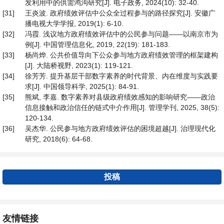
发利用中的供需鸿沟研究[J]. 电子政务, 2024(10): 32-40.
[31]
王炎波. 政府绩效评估中公众全过程参与的路径探究[J]. 安徽广
播电视大学学报, 2019(1): 6-10.
[32]
冯霞. 浅议地方政府绩效评估中的公民参与问题——以南京市为
例[J]. 中国管理信息化, 2019, 22(19): 181-183.
[33]
杨尚烨. 公共价值导向下公众参与地方政府绩效管理的框架建构
[J]. 大陆桥视野, 2023(1): 119-121.
[34]
徐芳芳. 提升基层干部数字素养的时代背景、内在维度与实践要
求[J]. 中国领导科学, 2025(1): 84-91.
[35]
熊斌, 李嘉. 数字素养对县级政府绩效感知的影响研究——政治
信息接触和政治信任的链式中介作用[J]. 管理学刊, 2025, 38(5):
120-134.
[36]
吴杰华. 公民参与地方政府绩效评估的困境超越[J]. 治理现代化
研究, 2018(6): 64-68.
投稿
友情链接