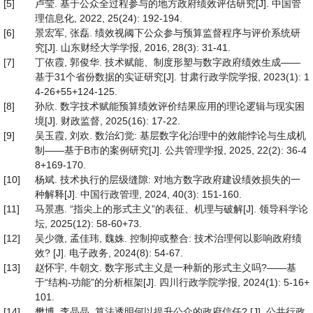
[5]
卢莹. 基于公众全过程参与的地方政府绩效评估研究[J]. 中国管
理信息化, 2022, 25(24): 192-194.
[6]
景宏军, 张磊. 绩效视阈下公众参与预算监督程序与评价系统研
究[J]. 山东财经大学学报, 2016, 28(3): 31-41.
[7]
丁依霞, 郭俊华. 技术赋能、制度形塑与数字政府绩效生成——
基于31个省份数据的实证研究[J]. 甘肃行政学院学报, 2023(1): 1
4-26+55+124-125.
[8]
孙欣. 数字技术赋能预算绩效评价结果应用的理论逻辑与现实困
境[J]. 财政监督, 2025(16): 17-22.
[9]
吴玉霞, 刘欢. 数治幻觉: 基层数字化治理中的效能悖论与生成机
制——基于B市的案例研究[J]. 公共管理学报, 2025, 22(2): 36-4
8+169-170.
[10]
杨斌. 技术执行的层级缝隙: 对地方数字政府建设绩效损失的一
种解释[J]. 中国行政管理, 2024, 40(3): 151-160.
[11]
马景惠. “指尖上的形式主义”的表征、机理与破解[J]. 领导科学论
坛, 2025(12): 58-60+73.
[12]
吴少微, 孟佳玮, 魏姝. 控制抑或整合: 技术治理何以影响政府绩
效? [J]. 电子政务, 2024(8): 54-67.
[13]
赵怀宇, 牛朝文. 数字形式主义是一种新的形式主义吗?——基
于“结构-功能”的分析框架[J]. 四川行政学院学报, 2024(1): 5-16+
101.
[14]
樊博, 李晶晶. 算法透明何以提升公众的政府信任? [J]. 公共行政