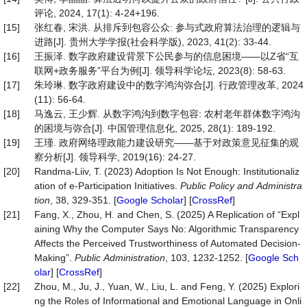
评论, 2024, 17(1): 4-24+196.
[15]
张红春, 宋洪. 从排斥到包容公众: 参与式政府算法治理的逻辑与
进路[J]. 贵州大学学报(社会科学版), 2023, 41(2): 33-44.
[16]
王振泽. 数字政府建设背景下公民参与的信息困境——以Z省“互
联网+政务服务”平台为例[J]. 领导科学论坛, 2023(8): 58-63.
[17]
朱玲琳. 数字政府建设中的数字鸿沟弥合[J]. 行政管理改革, 2024
(11): 56-64.
[18]
马逸云, 王少辉. 从数字鸿沟到数字包容: 农村老年群体数字鸿沟
的困境与弥合[J]. 中国管理信息化, 2025, 28(1): 189-192.
[19]
王瑾. 政府网络理政能力建设研究——基于对政策意见征集的观
察分析[J]. 领导科学, 2019(16): 24-27.
[20]
Randma-Liiv, T. (2023) Adoption Is Not Enough: Institutionaliz
ation of e-Participation Initiatives.
Public
Policy
and
Administra
tion
, 38, 329-351. [
Google Scholar
] [
CrossRef
]
[21]
Fang, X., Zhou, H. and Chen, S. (2025) A Replication of “Expl
aining Why the Computer Says No: Algorithmic Transparency
Affects the Perceived Trustworthiness of Automated Decision‐
Making”.
Public
Administration
, 103, 1232-1252. [
Google Sch
olar
] [
CrossRef
]
[22]
Zhou, M., Ju, J., Yuan, W., Liu, L. and Feng, Y. (2025) Explori
ng the Roles of Informational and Emotional Language in Onli