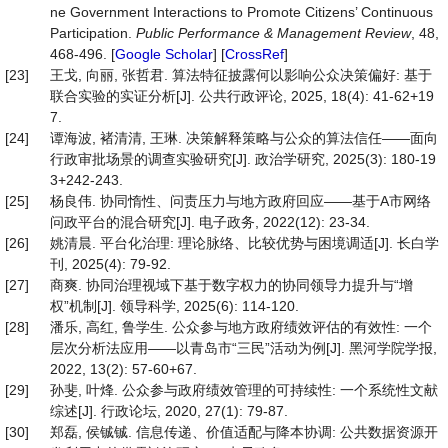
ne Government Interactions to Promote Citizens’ Continuous
Participation.
Public
Performance
&
Management
Review
, 48,
468-496. [
Google Scholar
] [
CrossRef
]
[23]
王戈, 向丽, 张哲君. 算法特征披露何以影响公众决策偏好: 基于
联合实验的实证分析[J]. 公共行政评论, 2025, 18(4): 41-62+19
7.
[24]
谭海波, 褚清清, 王琳. 决策解释策略与公众的算法信任——面向
行政审批场景的调查实验研究[J]. 政治学研究, 2025(3): 180-19
3+242-243.
[25]
杨良伟. 协同惰性、问责压力与地方政府回应——基于A市网络
问政平台的混合研究[J]. 电子政务, 2022(12): 23-34.
[26]
姚清晨. 平台化治理: 理论脉络、比较优势与困境调适[J]. 长白学
刊, 2025(4): 79-92.
[27]
商爽. 协同治理视域下基于数字权力的协同领导力提升与“增
权”机制[J]. 领导科学, 2025(6): 114-120.
[28]
潘乐, 高红, 鲁学生. 公众参与地方政府绩效评估的有效性: 一个
层次分析法应用——以青岛市“三民”活动为例[J]. 黑河学院学报,
2022, 13(2): 57-60+67.
[29]
孙斐, 叶烽. 公众参与政府绩效管理的可持续性: 一个系统性文献
综述[J]. 行政论坛, 2020, 27(1): 79-87.
[30]
郑磊, 侯铖铖. 信息传递、价值适配与降本协调: 公共数据资源开