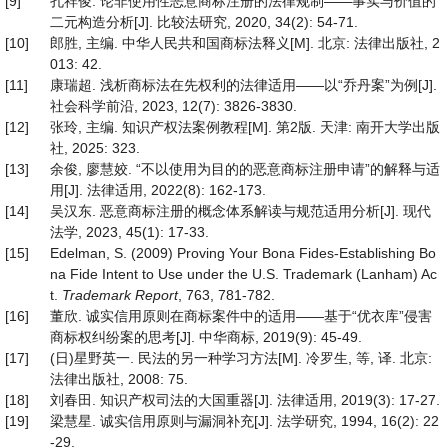
[9]
孔祥俊. 论非使用性恶意商标注册的法律规制——事实与价值的
二元构造分析[J]. 比较法研究, 2020, 34(2): 54-71.
[10]
郎胜, 主编. 中华人民共和国商标法释义[M]. 北京: 法律出版社, 2
013: 42.
[11]
康瑞超. 浅析商标法在先权利的法律适用——以“乔丹案”为例[J].
社会科学前沿, 2023, 12(7): 3826-3830.
[12]
张玲, 主编. 知识产权法案例教程[M]. 第2版. 天津: 南开大学出版
社, 2025: 323.
[13]
余俊, 廖慧姣. “不以使用为目的的恶意商标注册申请”的解释与适
用[J]. 法律适用, 2022(8): 162-173.
[14]
吴汉东. 恶意商标注册的概念体系解读与规范适用分析[J]. 现代
法学, 2023, 45(1): 17-33.
[15]
Edelman, S. (2009) Proving Your Bona Fides-Establishing Bo
na Fide Intent to Use under the U.S. Trademark (Lanham) Ac
t.
Trademark Report
, 763, 781-782.
[16]
董欣. 诚实信用原则在商标案件中的适用——基于“优衣库”侵害
商标权纠纷案的思考[J]. 中华商标, 2019(9): 45-49.
[17]
(日)星野英一. 民法的另一种学习方法[M]. 冷罗生, 等, 译. 北京:
法律出版社, 2008: 75.
[18]
刘春田. 知识产权司法的大国重器[J]. 法律适用, 2019(3): 17-27.
[19]
梁慧星. 诚实信用原则与漏洞补充[J]. 法学研究, 1994, 16(2): 22
-29.