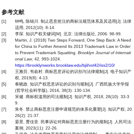
参考文献
[1]
钟鸣, 陈锦川. 制止恶意抢注的商标法规范体系及其适用[J]. 法律
适用, 2012(10): 8-14.
[2]
李琛. 知识产权关键词[M]. 北京: 法律出版社, 2006: 98-99.
[3]
Martin, J. (2018) Two Steps Forward, One Step Back: A Need
for China to Further Amend Its 2013 Trademark Law in Order
to Prevent Trademark Squatting.
Brooklyn Journal of Internati
onal Law
, 42, 993-1024.
https://brooklynworks.brooklaw.edu/bjil/vol42/iss2/10/
[4]
王雅芬, 韦俞村. 商标恶意诉讼的识别与法律规制[J]. 电子知识产
权, 2019(8): 4-13.
[5]
奉晓政. 知识产权恶意诉讼的识别与规制[J]. 广西民族大学学报
(哲学社会科学版), 2016, 38(3): 130-134.
[6]
宋健. 商标权滥用的司法规制[J]. 知识产权, 2018, 28(10): 33-3
9.
[7]
朱冬. 禁止商标恶意注册申请规范的体系化重塑[J]. 知识产权, 20
26(2): 21-37.
[8]
晏景, 曹佳音. 民事诉讼对商标恶意注册行为的规制[J]. 人民司法∙
案例, 2023(11): 22-26.