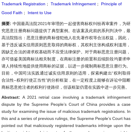
Trademark Registration
；
Trademark Infringement
；
Principle of
Good Faith
；
Intent to Use
摘要:
中国最高法院2021年审理的一起侵害商标权纠纷再审案件，为研
究恶意注册商标问题提供了典型案例。在该案及此前的系列判决中，最
高法院指出：恶意注册的商标侵犯他人在先著作权等合法权益，因此，
基于违反诚实信用原则恶意取得的商标权，其权利主张构成权利滥用，
因缺乏合法的请求权基础而不应受法律保护。对于商标恶意注册问题，
亦可借鉴美国商标法相关制度，在商标注册的前置和后续阶段均要求申
请人持续性地提供使用商标的证据，以进一步规制商标恶意注册行为。
目前，中国司法实践通过诚实信用原则的适用，探索构建出“权利取得
合法性–权利行使正当性”的分析框架，在一定程度上能够在诉讼中阻断
商标恶意抢注者的权利行使路径，但该框架仍需在实践中进一步完善。
Abstract:
A 2021 retrial case involving a trademark infringement
dispute by the Supreme People’s Court of China provides a case
study for examining the issue of malicious trademark registrations. In
this and a series of previous rulings, the Supreme People’s Court has
pointed out that maliciously registered trademarks infringe upon the