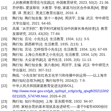
人的教师教育理念与实践[J]. 外国教育研究, 2023, 50(2): 21-36.
[12]
乔伊斯L.爱泼斯坦. 大教育: 学校､家庭与社区合作体系[M]. 曹骏
骥, 译. 黑龙江: 黑龙江教育出版社, 2016: 4.
[13]
陶行知. 陶行知全集: 第十一卷[M]. 周洪宇, 主编. 武汉: 华中师范
大学出版社, 2021: 64-65.
[14]
高展. “从茫到忙”: 数字时代家校互动中的家长角色转变[J]. 教育
发展研究, 2023, 43(20): 77-84.
[15]
陶行知. 言论: 小先生[J]. 生活教育, 1934, 1(1): 3-5.
[16]
陶行知. 跟西桥学[J]. 生活教育, 1935, 2(13): 1.
[17]
陶行知. 言论: 怎样指导小先生[J]. 生活教育, 1934, 1(4): 67-69.
[18]
陶行知. 上海公共租界之小先生[J]. 生活教育, 1934, 1(9): 201.
[19]
陶行知. 大众读书谈[J]. 读书生活, 1935, 2(6): 11-13.
[20]
陶行知. 陶行知全集: 第六卷[M]. 周洪宇, 主编. 武汉: 华中师范大
学出版社, 2021: 307-312.
[21]
陶侃. “小先生制”在红色文化学习和传播中的运用——以上海市
陶行知纪念馆为例[J]. 陶行知学刊, 2024(2): 7-9.
[22]
中华人民共和国家庭教育促进法[EB/OL].
http://www.moe.gov.cn/jyb_sjzl/sjzl_zcfg/zcfg_qtxgfl/202110/t2
0211025_574749.html
, 2026-4-20.
[23]
陶行知. 知行书信[M]. 上海: 亚东图书馆, 1932: 94-97.
[24]
洪明. 家校合育的基本现状及改进研究——基于9省市4000份问