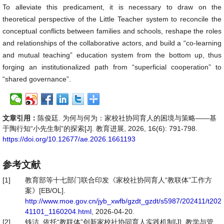
To alleviate this predicament, it is necessary to draw on the
theoretical perspective of the Little Teacher system to reconcile the
conceptual conflicts between families and schools, reshape the roles
and relationships of the collaborative actors, and build a “co-learning
and mutual teaching” education system from the bottom up, thus
forging an institutionalized path from “superficial cooperation” to
“shared governance”.
文章引用：
陈俊廷. 为何与何为：家校社协同育人的困境与策略——基
于陶行知“小先生制”的探索[J]. 教育进展, 2026, 16(6): 791-798.
https://doi.org/10.12677/ae.2026.1661193
参考文献
[1]
教育部等十七部门联合印发《家校社协同育人“教联体”工作方
案》[EB/OL].
http://www.moe.gov.cn/jyb_xwfb/gzdt_gzdt/s5987/202411/t202
41101_1160204.html
, 2026-04-20.
[2]
钱洁. 依托“教联体”创新家校社协同育人实践机制[J]. 教学与管