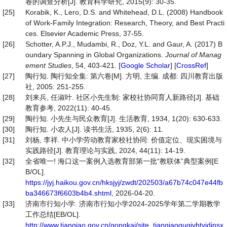
卷的调查分析[J]. 教育科学研究, 2015(9): 30-35.
[25]
Korabik, K., Lero, D.S. and Whitehead, D.L. (2008) Handbook
of Work-Family Integration: Research, Theory, and Best Practi
ces. Elsevier Academic Press, 37-55.
[26]
Schotter, A.P.J., Mudambi, R., Doz, Y.L. and Gaur, A. (2017) B
oundary Spanning in Global Organizations.
Journal
of
Manag
ement
Studies
, 54, 403-421. [
Google Scholar
] [
CrossRef
]
[27]
陶行知. 陶行知全集: 第六卷[M]. 方明, 主编. 成都: 四川教育出版
社, 2005: 251-255.
[28]
刘来兵, 任淑叶. 社区小先生制: 家校社协同育人新路径[J]. 基础
教育参考, 2022(11): 40-45.
[29]
陶行知. 小先生与民众教育[J]. 生活教育, 1934, 1(20): 630-633.
[30]
陶行知. 小农人[J]. 读书生活, 1935, 2(6): 11.
[31]
刘杨, 李祥. 中小学劳动教育家校社协同: 价值定位、现实困境与
实践路径[J]. 教育理论与实践, 2024, 44(11): 14-19.
[32]
全省唯一! 海口这一案例入选教育部第一批“教联体”典型案例[E
B/OL].
https://jyj.haikou.gov.cn/hksjyj/zwdt/202503/a67b74c047e44fb
ba346673f6603b4b4.shtml
, 2026-04-20.
[33]
济南市行知小学. 济南市行知小学2024-2025学年第二学期教学
工作总结[EB/OL].
http://www.tianqiao.gov.cn/gongkai/site_tianqiaoquqjyhtyjdjnsx