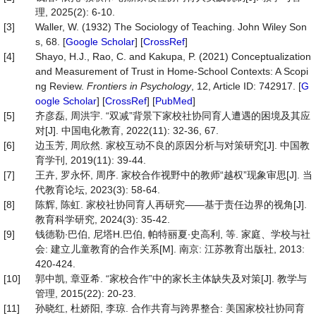
理, 2025(2): 6-10.
[3]
Waller, W. (1932) The Sociology of Teaching. John Wiley Son
s, 68. [
Google Scholar
] [
CrossRef
]
[4]
Shayo, H.J., Rao, C. and Kakupa, P. (2021) Conceptualization
and Measurement of Trust in Home-School Contexts: A Scopi
ng Review.
Frontiers
in
Psychology
, 12, Article ID: 742917. [
G
oogle Scholar
] [
CrossRef
] [
PubMed
]
[5]
齐彦磊, 周洪宇. “双减”背景下家校社协同育人遭遇的困境及其应
对[J]. 中国电化教育, 2022(11): 32-36, 67.
[6]
边玉芳, 周欣然. 家校互动不良的原因分析与对策研究[J]. 中国教
育学刊, 2019(11): 39-44.
[7]
王卉, 罗永怀, 周序. 家校合作视野中的教师“越权”现象审思[J]. 当
代教育论坛, 2023(3): 58-64.
[8]
陈辉, 陈虹. 家校社协同育人再研究——基于责任边界的视角[J].
教育科学研究, 2024(3): 35-42.
[9]
钱德勒∙巴伯, 尼塔H.巴伯, 帕特丽夏∙史高利, 等. 家庭、学校与社
会: 建立儿童教育的合作关系[M]. 南京: 江苏教育出版社, 2013:
420-424.
[10]
郭中凯, 章亚希. “家校合作”中的家长主体缺失及对策[J]. 教学与
管理, 2015(22): 20-23.
[11]
孙晓红, 杜娇阳, 李琼. 合作共育与跨界整合: 美国家校社协同育