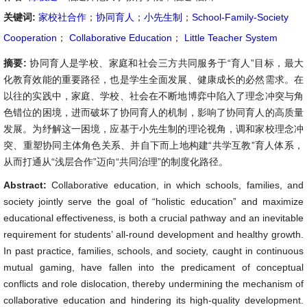
关键词:
家校社合作
；
协同育人
；
小先生制
；
School-Family-Society
Cooperation
；
Collaborative Education
；
Little Teacher System
摘要:
协同育人是学校、家庭和社会三方共同服务于“育人”目标，最大
化教育效能的重要路径，也是学生全面发展、健康成长的必然需求。在
以往的实践中，家庭、学校、社会在不断地博弈中陷入了理念冲突与角
色错位的困境，进而破坏了协同育人的机制，影响了协同育人的高质量
发展。为纾解这一困境，应基于小先生制的理论视角，调和家校理念冲
突、重塑协同主体角色关系、并自下而上地构建“共学互教”育人体系，
从而打通从“浅层合作”迈向“共同治理”的制度化路径。
Abstract:
Collaborative education, in which schools, families, and
society jointly serve the goal of “holistic education” and maximize
educational effectiveness, is both a crucial pathway and an inevitable
requirement for students’ all-round development and healthy growth.
In past practice, families, schools, and society, caught in continuous
mutual gaming, have fallen into the predicament of conceptual
conflicts and role dislocation, thereby undermining the mechanism of
collaborative education and hindering its high-quality development.