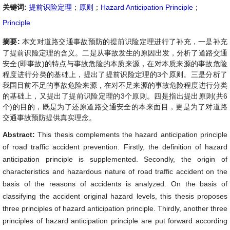
关键词:
提前识险定理
；
原则
；
Hazard Anticipation Principle
；
Principle
摘要:
本文对道路交通事故预防的提前识险定理进行了补充，一是补充
了提前识险定理的含义。二是从事故发生的原因出发，分析了道路交通
安全(即事故)的特点与事故危险的本质来源，在对本质来源的事故危险
程度进行分类的基础上，提出了提前识险定理的3个原则。三是分析了
我国目前不足的事故危险来源，在对不足来源的事故危险程度进行分类
的基础上，又提出了提前识险定理的3个原则。四是指出提出原则(共6
个)的目的，既是为了还原道路交通安全的本来面目，更是为了对道路
交通事故预防提供真实理念。
Abstract:
This thesis complements the hazard anticipation principle
of road traffic accident prevention. Firstly, the definition of hazard
anticipation principle is supplemented. Secondly, the origin of
characteristics and hazardous nature of road traffic accident on the
basis of the reasons of accidents is analyzed. On the basis of
classifying the accident original hazard levels, this thesis proposes
three principles of hazard anticipation principle. Thirdly, another three
principles of hazard anticipation principle are put forward according