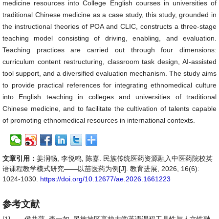
medicine resources into College English courses in universities of
traditional Chinese medicine as a case study, this study, grounded in
the instructional theories of POA and CLIC, constructs a three-stage
teaching model consisting of driving, enabling, and evaluation.
Teaching practices are carried out through four dimensions:
curriculum content restructuring, classroom task design, AI-assisted
tool support, and a diversified evaluation mechanism. The study aims
to provide practical references for integrating ethnomedical culture
into English teaching in colleges and universities of traditional
Chinese medicine, and to facilitate the cultivation of talents capable
of promoting ethnomedical resources in international contexts.
文章引用：
姜润畅, 李悦鸣, 陈嘉. 民族传统医药资源融入中医药院校英
语课程教学模式研究——以苗医药为例[J]. 教育进展, 2026, 16(6):
1024-1030.
https://doi.org/10.12677/ae.2026.1661223
参考文献