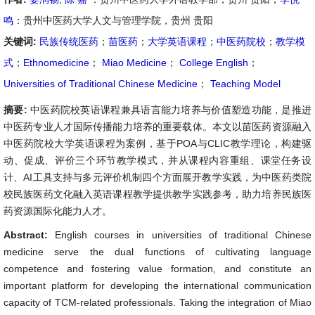
鸣
：贵州中医药大学人文与管理学院，贵州 贵阳
关键词:
民族传统医药
；
苗医药
；
大学英语课程
；
中医药院校
；
教学模
式
；
Ethnomedicine
；
Miao Medicine
；
College English
；
Universities of Traditional Chinese Medicine
；
Teaching Model
摘要:
中医药院校英语课程兼具语言能力培养与价值塑造功能，是推进
中医药专业人才国际传播能力培养的重要载体。本文以苗医药资源融入
中医药院校大学英语课程为案例，基于POA与CLIC教学理论，构建驱
动、促成、评价三个环节教学模式，并从课程内容重组、课堂任务设
计、AI工具支持与多元评价机制四个方面展开教学实践，为中医药类院
校民族医药文化融入英语课程教学提供教学实践参考，助力培养民族医
药资源国际化能力人才。
Abstract:
English courses in universities of traditional Chinese
medicine serve the dual functions of cultivating language
competence and fostering value formation, and constitute an
important platform for developing the international communication
capacity of TCM-related professionals. Taking the integration of Miao