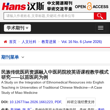
学术期刊
切
换
导
首页
人文社科
教育进展
Vol. 16 No. 6 (June 2026)
航
期刊菜单
民族传统医药资源融入中医药院校英语课程教学模式
研究——以苗医药为例
A Study on the Integration of Ethnomedical Resources into English
Teaching in Universities of Traditional Chinese Medicine—A Case
Study of Miao Medicine
DOI:
10.12677/ae.2026.1661223
,
PDF
,
科研立项经费支持
*
作者:
姜润畅
,
陈 嘉
：贵州中医药大学外语教学部，贵州 贵阳；
李悦