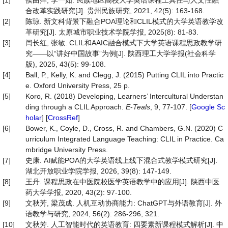
[1]
侯曲萍, 李一如. 民族地区高校大学英语课程工具性与人文性融
合改革实践研究[J]. 贵州民族研究, 2021, 42(5): 163-168.
[2]
陈琼. 新文科背景下融合POA理论和CLIL模式的大学英语教学改
革研究[J]. 太原城市职业技术学院学报, 2025(8): 81-83.
[3]
闫长红, 张敏. CLIL和AAIC融合模式下大学英语课程思政教学研
究——以“讲好中国故事”为例[J]. 陕西理工大学学报(社会科学
版), 2025, 43(5): 99-108.
[4]
Ball, P., Kelly, K. and Clegg, J. (2015) Putting CLIL into Practic
e. Oxford University Press, 25 p.
[5]
Koro, R. (2018) Developing, Learners’ Intercultural Understan
ding through a CLIL Approach.
E
-
Teals
, 9, 77-107. [
Google Sc
holar
] [
CrossRef
]
[6]
Bower, K., Coyle, D., Cross, R. and Chambers, G.N. (2020) C
urriculum Integrated Language Teaching: CLIL in Practice. Ca
mbridge University Press.
[7]
史康. AI赋能POA的大学英语线上线下混合式教学模式研究[J].
湖北开放职业学院学报, 2026, 39(8): 147-149.
[8]
王丹. 课程思政在中医院校医学英语教学中的应用[J]. 陕西中医
药大学学报, 2020, 43(2): 97-100.
[9]
文秋芳, 梁茂成. 人机互动协商能力: ChatGPT与外语教育[J]. 外
语教学与研究, 2024, 56(2): 286-296, 321.
[10]
文秋芳. 人工智能时代的英语教育: 四要素新课程模式解析[J]. 中