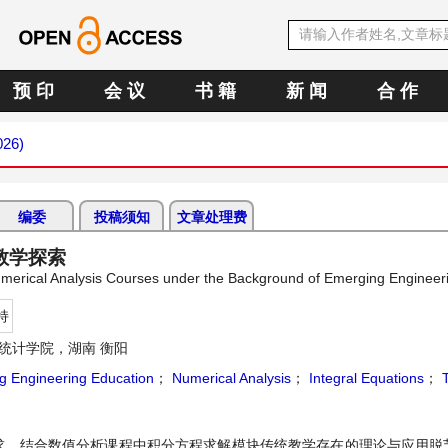
预 印
会 议
书 籍
新 闻
合 作
026)
编委
投稿须知
文章处理费
教学探索
Numerical Analysis Courses under the Background of Emerging Engineer
持
统计学院，湖南 衡阳
g Engineering Education
；
Numerical Analysis
；
Integral Equations
；
T
求，结合数值分析课程中积分方程求解模块传统教学存在的理论与应用脱