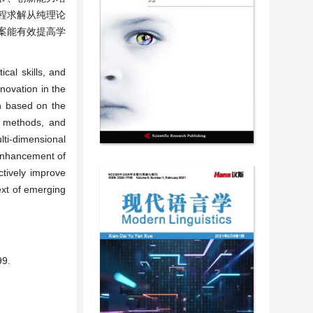
程求解从纯理论
案能有效提高学
cal skills, and
novation in the
an based on the
ng methods, and
lti-dimensional
 enhancement of
ctively improve
ext of emerging
9.