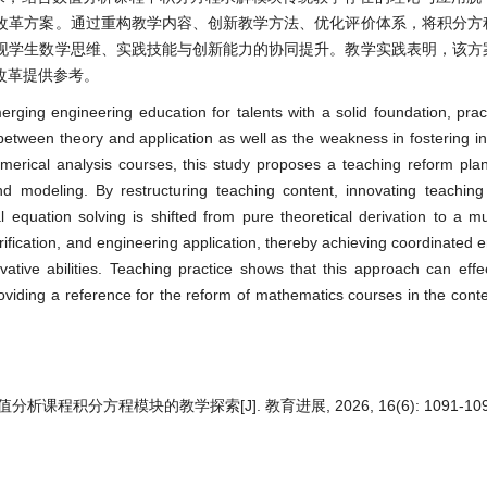
改革方案。通过重构教学内容、创新教学方法、优化评价体系，将积分方
现学生数学思维、实践技能与创新能力的协同提升。教学实践表明，该方
改革提供参考。
rging engineering education for talents with a solid foundation, practi
between theory and application as well as the weakness in fostering in
numerical analysis courses, this study proposes a teaching reform pl
 and modeling. By restructuring teaching content, innovating teachi
l equation solving is shifted from pure theoretical derivation to a mu
ification, and engineering application, thereby achieving coordinated
ovative abilities. Teaching practice shows that this approach can effe
roviding a reference for the reform of mathematics courses in the cont
课程积分方程模块的教学探索[J]. 教育进展, 2026, 16(6): 1091-109