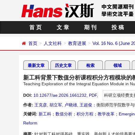
首 页
文 章
期 刊
投 稿
首页
人文社科
教育进展
Vol. 16 No. 6 (June 2
最新文章
历史文章
检索
领域
新工科背景下数值分析课程积分方程模块的
Teaching Exploration of the Integral Equation Module in 
DOI:
10.12677/ae.2026.1661232
,
PDF
,
科研立项经费支
作者:
王克彦
,
胡立军
,
卢晓雄
,
王超俊
：衡阳师范学院数学与
关键词:
新工科
；
数值分析
；
积分方程
；
教学改革
；
Emergin
Reform
摘要:
针对新工科对强基础、重实践、善创新人才的培养要