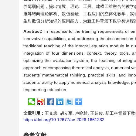
养薄弱问题，提出情境、理论、工具、建模四维融合的教学
推导转向理论解析、数值验证、工程应用的立体化教学，实
生对数值分析知识的应用能力，为新工科背景下数学类课程
Abstract:
In response to the training requirements of eme
innovative capabilities, and addressing the disconnection 
traditional teaching of the integral equation module in 
integration of four dimensions: context, theory, tools,
optimizing the evaluation system, the teaching of integra
approach encompassing theoretical analysis, numerical ver
students’ mathematical thinking, practical skills, and inn
students’ ability to apply numerical analysis knowledge, p
engineering education.
文章引用：
王克彦, 胡立军, 卢晓雄, 王超俊. 新工科背景下数值分析
https://doi.org/10.12677/ae.2026.1661232
参考文献