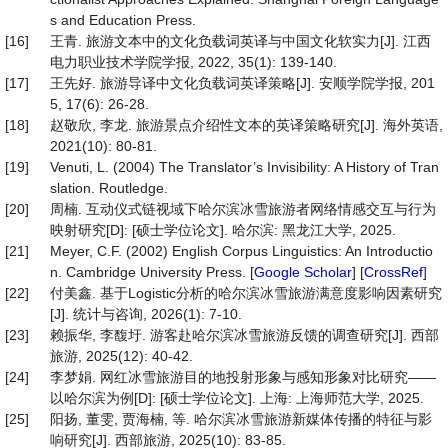
s and Education Press.
[16]
王青. 旅游文本中的文化负载词英译与中国文化软实力[J]. 江西
电力职业技术学院学报, 2022, 35(1): 139-140.
[17]
王先好. 旅游导译中文化负载词英译策略[J]. 安顺学院学报, 201
5, 17(6): 26-28.
[18]
赵敬欣, 李龙. 旅游景点介绍性文本的英译策略研究[J]. 海外英语,
2021(10): 80-81.
[19]
Venuti, L. (2004) The Translator’s Invisibility: A History of Tran
slation. Routledge.
[20]
周楠. 互动仪式链视域下哈尔滨冰雪旅游者网络情感交互与行为
映射研究[D]: [硕士学位论文]. 哈尔滨: 黑龙江大学, 2025.
[21]
Meyer, C.F. (2002) English Corpus Linguistics: An Introductio
n. Cambridge University Press. [
Google Scholar
] [
CrossRef
]
[22]
付美鑫. 基于Logistic分析的哈尔滨冰雪旅游满意度影响因素研究
[J]. 统计与咨询, 2026(1): 7-10.
[23]
赖振华, 李馥圩. 游客赴哈尔滨冰雪旅游反馈的调查研究[J]. 西部
旅游, 2025(12): 40-42.
[24]
李梦娟. 网红冰雪旅游目的地投射形象与感知形象对比研究——
以哈尔滨为例[D]: [硕士学位论文]. 上海: 上海师范大学, 2025.
[25]
阳扬, 董雯, 贾海楠, 等. 哈尔滨冰雪旅游新媒体传播的特征与影
响研究[J]. 西部旅游, 2025(10): 83-85.