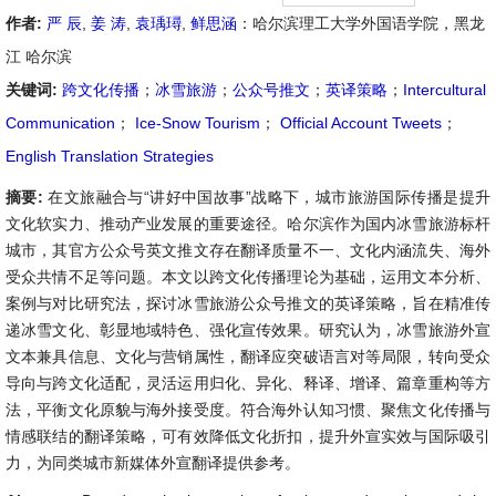
作者:
严 辰
,
姜 涛
,
袁瑀璕
,
鲜思涵
：哈尔滨理工大学外国语学院，黑龙
江 哈尔滨
关键词:
跨文化传播
；
冰雪旅游
；
公众号推文
；
英译策略
；
Intercultural
Communication
；
Ice-Snow Tourism
；
Official Account Tweets
；
English Translation Strategies
摘要:
在文旅融合与“讲好中国故事”战略下，城市旅游国际传播是提升
文化软实力、推动产业发展的重要途径。哈尔滨作为国内冰雪旅游标杆
城市，其官方公众号英文推文存在翻译质量不一、文化内涵流失、海外
受众共情不足等问题。本文以跨文化传播理论为基础，运用文本分析、
案例与对比研究法，探讨冰雪旅游公众号推文的英译策略，旨在精准传
递冰雪文化、彰显地域特色、强化宣传效果。研究认为，冰雪旅游外宣
文本兼具信息、文化与营销属性，翻译应突破语言对等局限，转向受众
导向与跨文化适配，灵活运用归化、异化、释译、增译、篇章重构等方
法，平衡文化原貌与海外接受度。符合海外认知习惯、聚焦文化传播与
情感联结的翻译策略，可有效降低文化折扣，提升外宣实效与国际吸引
力，为同类城市新媒体外宣翻译提供参考。