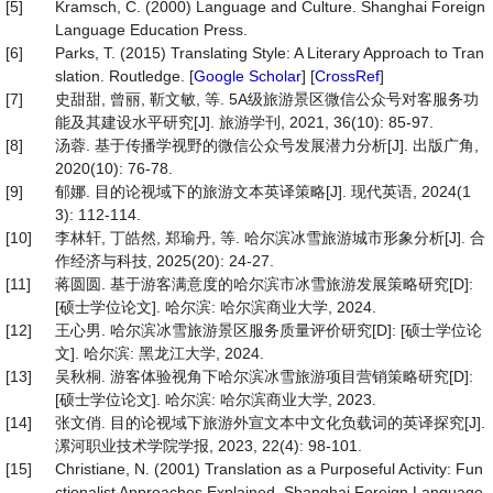
[5]
Kramsch, C. (2000) Language and Culture. Shanghai Foreign
Language Education Press.
[6]
Parks, T. (2015) Translating Style: A Literary Approach to Tran
slation. Routledge. [
Google Scholar
] [
CrossRef
]
[7]
史甜甜, 曾丽, 靳文敏, 等. 5A级旅游景区微信公众号对客服务功
能及其建设水平研究[J]. 旅游学刊, 2021, 36(10): 85-97.
[8]
汤蓉. 基于传播学视野的微信公众号发展潜力分析[J]. 出版广角,
2020(10): 76-78.
[9]
郁娜. 目的论视域下的旅游文本英译策略[J]. 现代英语, 2024(1
3): 112-114.
[10]
李林轩, 丁皓然, 郑瑜丹, 等. 哈尔滨冰雪旅游城市形象分析[J]. 合
作经济与科技, 2025(20): 24-27.
[11]
蒋圆圆. 基于游客满意度的哈尔滨市冰雪旅游发展策略研究[D]:
[硕士学位论文]. 哈尔滨: 哈尔滨商业大学, 2024.
[12]
王心男. 哈尔滨冰雪旅游景区服务质量评价研究[D]: [硕士学位论
文]. 哈尔滨: 黑龙江大学, 2024.
[13]
吴秋桐. 游客体验视角下哈尔滨冰雪旅游项目营销策略研究[D]:
[硕士学位论文]. 哈尔滨: 哈尔滨商业大学, 2023.
[14]
张文俏. 目的论视域下旅游外宣文本中文化负载词的英译探究[J].
漯河职业技术学院学报, 2023, 22(4): 98-101.
[15]
Christiane, N. (2001) Translation as a Purposeful Activity: Fun
ctionalist Approaches Explained. Shanghai Foreign Language