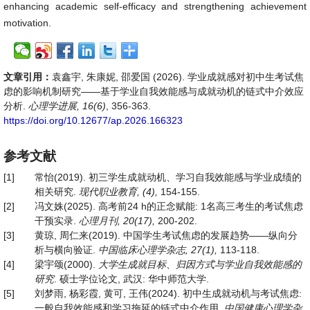
enhancing academic self-efficacy and strengthening achievement
motivation.
文章引用：
袁鑫宇, 朱康妮, 邵爱国 (2026). 学业成就感对初中生考试焦
虑的影响机制研究——基于学业自我效能感与成就动机的链式中介效应
分析.
心理学进展, 16(6)
, 356-363.
https://doi.org/10.12677/ap.2026.166323
参考文献
[1]
常怡(2019). 初三学生成就动机、学习自我效能感与学业成绩的
相关研究.
现代职业教育
, (4),
154-155.
[2]
冯文姝(2025). 高考前24 h的正念赋能: 1名高三考生的考试焦虑
干预实录.
心理月刊
, 20(17),
200-202.
[3]
黄琼, 周仁来(2019). 中国学生考试焦虑的发展趋势——纵向分
析与横向验证.
中国临床心理学杂志
, 27(1),
113-118.
[4]
梁宇颂(2000).
大学生成就目标、归因方式与学业自我效能感的
研究
. 硕士学位论文, 武汉: 华中师范大学.
[5]
刘梦雨, 杨彩霞, 黄可, 王伟(2024). 初中生成就动机与考试焦虑:
一般自我效能感和学习拖延的链式中介作用.
中国健康心理学杂