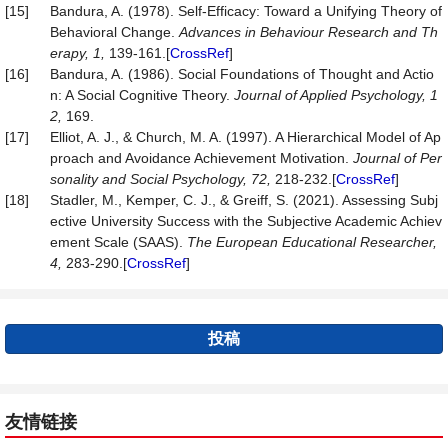
[15]
Bandura, A. (1978). Self-Efficacy: Toward a Unifying Theory of
Behavioral Change.
Advances
in
Behaviour
Research
and
Th
erapy,
1,
139-161.[
CrossRef
]
[16]
Bandura, A. (1986). Social Foundations of Thought and Actio
n: A Social Cognitive Theory.
Journal of Applied Psychology, 1
2,
169.
[17]
Elliot, A. J., & Church, M. A. (1997). A Hierarchical Model of Ap
proach and Avoidance Achievement Motivation.
Journal
of
Per
sonality
and
Social
Psychology,
72,
218-232.[
CrossRef
]
[18]
Stadler, M., Kemper, C. J., & Greiff, S. (2021). Assessing Subj
ective University Success with the Subjective Academic Achiev
ement Scale (SAAS).
The
European
Educational
Researcher,
4,
283-290.[
CrossRef
]
投稿
友情链接