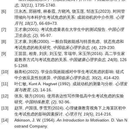
志
, 32(11),
1735-1740.
[6]
汪永杰, 郑丽维, 林春霞, 方晓鸿, 饶玉莲, 邹连玉(2023). 时间管
理倾向与本科护生考试焦虑的关系: 成就动机的中介作用.
心理
月刊
, 18(17),
66-69+73.
[7]
王才康(2001). 考试焦虑量表在大学生中的测试报告.
中国心理
卫生杂志
, (2),
95-97.
[8]
王才康, 刘勇(2000). 一般自我效能感与特质焦虑、状态焦虑和
考试焦虑的相关研究.
中国临床心理学杂志
, (4),
229-230.
[9]
王苗苗, 相青, 刘庆, 刘玉玺, 常瑞华, 宋玉萍(2016). 高二学生家
庭教养方式与考试焦虑的关系.
中国健康心理学杂志
, 24(8),
126
5-1268.
[10]
杨青松(2022). 学业自我效能感对中学生考试焦虑的影响: 链式
中介效应及性别差异.
中国临床心理学杂志
, 30(2),
414-420.
[11]
叶仁敏, Kunt A. Hagtvet (1992). 成就动机的测量与分析.
心理发
展与教育
, (2),
14-16.
[12]
张东, 骆方(2016). 使用表达性写作降低高中生考试焦虑的实验
研究.
中国特殊教育
, (2),
92-96.
[13]
赵萍, 卢国强, 李雪芳(2024). 心理健康教育视角下上海某区初中
生考试焦虑的影响因素探讨.
心理月刊
, 19(5),
214-216.
[14]
Atkinson, J. W. (1964).
An Introduction to Motivation
. D. Van N
ostrand Company.