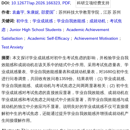
DOI:
10.12677/ap.2026.166323
,
PDF
,
科研立项经费支持
*
作者:
袁鑫宇
,
朱康妮
,
邵爱国
：苏州科技大学教育学院，江苏 苏州
关键词:
初中生
；
学业成就感
；
学业自我效能感
；
成就动机
；
考试焦
虑
；
Junior High School Students
；
Academic Achievement
Satisfaction
；
Academic Self-Efficacy
；
Achievement Motivation
；
Test Anxiety
摘要:
本文探讨学业成就感对初中生考试焦虑的影响，并检验学业自我
效能感和成就动机在该关系中的链式中介作用。采用考试焦虑量表、学
业成就感量表、学业自我效能感量表和成就动机量表，对1680位初中生
进行问卷调查，共回收有效问卷1359份。结果表明：(1) 学业成就感、
学业自我效能感、成就动机与考试焦虑之间两两显著相关；(2) 初中生
学业成就感对考试焦虑的直接效应显著，学业自我效能感、成就动机在
学业成就感和考试焦虑之间链式中介效应显著，而学业自我效能感与成
就动机的独立中介效应均不显著。说明良好的学业成就感不仅可直接缓
解初中生的考试焦虑，还能通过提升学业自我效能感并增强成就动机产
生间接缓解作用。