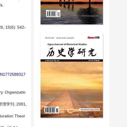
rk.
(6): 542-
AIN1772588317
ry.
Organizatio
刊, 2001,
turation Theor