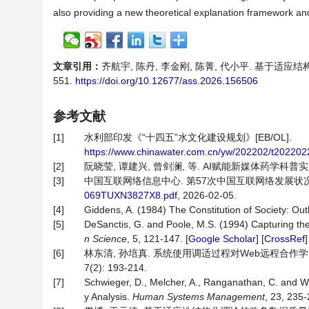
also providing a new theoretical explanation framework an
文章引用：
齐航宇, 陈丹, 李金刚, 陈菁, 代小平. 基于适应结构
551.
https://doi.org/10.12677/ass.2026.156506
参考文献
[1]
水利部印发《“十四五”水文化建设规划》[EB/OL].
https://www.chinawater.com.cn/yw/202202/t20220
[2]
阮晓莹, 谭建兴, 曾剑澜, 等. AI赋能新媒体药学科普实践与思考[
[3]
中国互联网络信息中心. 第57次中国互联网络发展状况统
069TUXN3827X8.pdf
, 2026-02-05.
[4]
Giddens, A. (1984) The Constitution of Society: Outl
[5]
DeSanctis, G. and Poole, M.S. (1994) Capturing th
n Science
, 5, 121-147. [
Google Scholar
] [
CrossRef
[6]
林东清, 孙培真. 系统使用调适过程对Web远程合作学
7(2): 193-214.
[7]
Schwieger, D., Melcher, A., Ranganathan, C. and We
y Analysis.
Human
Systems
Management
, 23, 235-