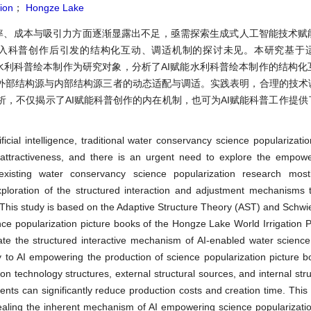
ion
；
Hongze Lake
率、成本与吸引力方面逐渐显露出不足，亟需探索生成式人工智能技术赋
介入科普创作后引发的结构化互动、调适机制的探讨未见。本研究基于
产水利科普绘本制作为研究对象，分析了AI赋能水利科普绘本制作的结构
、外部结构源与内部结构源三者的动态适配与调适。实践表明，合理的技术
，不仅揭示了AI赋能科普创作的内在机制，也可为AI赋能科普工作提供
ficial intelligence, traditional water conservancy science popularizat
d attractiveness, and there is an urgent need to explore the empow
r, existing water conservancy science popularization research mos
ploration of the structured interaction and adjustment mechanisms 
. This study is based on the Adaptive Structure Theory (AST) and Schwi
ce popularization picture books of the Hongze Lake World Irrigation P
ate the structured interactive mechanism of AI-enabled water science
 to AI empowering the production of science popularization picture bo
 technology structures, external structural sources, and internal stru
nts can significantly reduce production costs and creation time. This
vealing the inherent mechanism of AI empowering science popularizatio