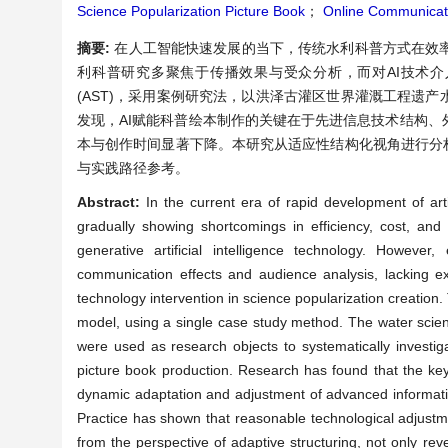
Science Popularization Picture Book
；
Online Communicat
摘要:
在人工智能快速发展的当下，传统水利科普方式在效
利科普研究多聚焦于传播效果与受众分析，而对AI技术
(AST)，采用案例研究法，以洪泽古灌区世界灌溉工程遗
发现，AI赋能科普绘本制作的关键在于先进信息技术结构
本与创作时间显著下降。本研究从适应性结构化视角进行分析
与实践路径参考。
Abstract:
In the current era of rapid development of arti
gradually showing shortcomings in efficiency, cost, an
generative artificial intelligence technology. Howeve
communication effects and audience analysis, lacking ex
technology intervention in science popularization creation
model, using a single case study method. The water scien
were used as research objects to systematically investig
picture book production. Research has found that the key
dynamic adaptation and adjustment of advanced information
Practice has shown that reasonable technological adjustme
from the perspective of adaptive structuring, not only re