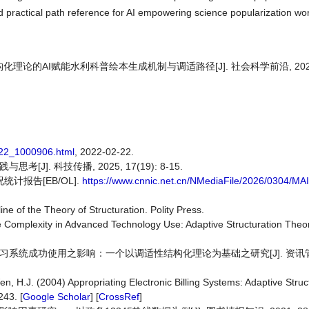
d practical path reference for AI empowering science popularization wo
化理论的AI赋能水利科普绘本生成机制与调适路径[J]. 社会科学前沿, 2026, 15
222_1000906.html
, 2022-02-22.
J]. 科技传播, 2025, 17(19): 8-15.
计报告[EB/OL].
https://www.cnnic.net.cn/NMediaFile/2026/0304/M
ine of the Theory of Structuration. Polity Press.
e Complexity in Advanced Technology Use: Adaptive Structuration Theo
]
习系统成功使用之影响：一个以调适性结构化理论为基础之研究[J]. 资讯管理学
n, H.J. (2004) Appropriating Electronic Billing Systems: Adaptive Struc
243. [
Google Scholar
] [
CrossRef
]