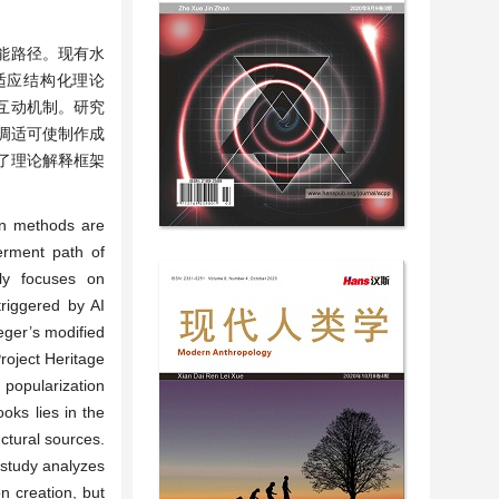
能路径。现有水
适应结构化理论
化互动机制。研究
调适可使制作成
了理论解释框架
ion methods are
erment path of
tly focuses on
triggered by AI
eger’s modified
roject Heritage
 popularization
oks lies in the
ctural sources.
 study analyzes
n creation, but