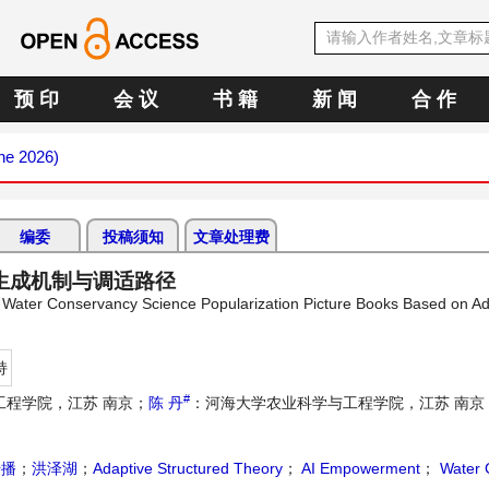
预 印
会 议
书 籍
新 闻
合 作
une 2026)
编委
投稿须知
文章处理费
生成机制与调适路径
 Water Conservancy Science Popularization Picture Books Based on Ad
持
#
工程学院，江苏 南京；
陈 丹
：河海大学农业科学与工程学院，江苏 南京
传播
；
洪泽湖
；
Adaptive Structured Theory
；
AI Empowerment
；
Water 