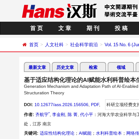
首 页
文 章
期 刊
投 稿
首页
人文社科
社会科学前沿
Vol. 15 No. 6 (J
最新文章
历史文章
检索
领域
基于适应结构化理论的AI赋能水利科普绘本
Generation Mechanism and Adaptation Path of AI-Enabled
Structuration Theory
DOI:
10.12677/ass.2026.156506
,
PDF
,
科研立项经费支
*
作者:
齐航宇
,
李金刚
,
陈 菁
,
代小平
：河海大学农业科学与
处，江苏 南京
关键词:
适应性结构化理论
；
AI赋能
；
水利科普绘本
；
网络