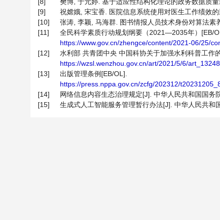
[8]
樊博, 于元婷. 基于适应性结构化理论的政务数据质量影响因素研
[9]
祝嫦娥, 宋宝香. 医院信息系统使用对医生工作绩效的影响——
[10]
张涛, 李颖, 马海群. 图书情报人员技术身份对算法素养的影
[11]
全民科学素质行动规划纲要（2021—2035年）[EB/OL
https://www.gov.cn/zhengce/content/2021-06/25/c
[12]
水利部 共青团中央 中国科协关于加强水利科普工作的指导
https://wzsl.wenzhou.gov.cn/art/2021/5/6/art_132
[13]
出版管理条例[EB/OL].
https://press.nppa.gov.cn/zcfg/202312/t20231205_
[14]
网络信息内容生态治理规定[J]. 中华人民共和国国务院公报, 2
[15]
生成式人工智能服务管理暂行办法[J]. 中华人民共和国国务院公