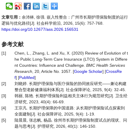
文章引用：
余沛林, 徐强. 嵌入性整合：广州市长期护理保险制度的运行
逻辑与优化路径[J]. 社会科学前沿, 2026, 15(6): 757-768.
https://doi.org/10.12677/ass.2026.156531
参考文献
[1]
Chen, L., Zhang, L. and Xu, X. (2020) Review of Evolution of t
he Public Long-Term Care Insurance (LTCI) System in Differe
nt Countries: Influence and Challenge.
BMC
Health
Services
Research
, 20, Article No. 1057. [
Google Scholar
] [
CrossRe
f
] [
PubMed
]
[2]
刘晓婷. 长期护理保险与医疗保险的协同效应研究——兼论构建
整合型老龄健康福利体系[J]. 社会保障评论, 2025, 9(4): 32-45.
[3]
韩丽, 陈艳. 长期护理保险利益相关主体行为规范研究[J]. 卫生经
济研究, 2023, 40(4): 66-69.
[4]
王宗凡. 长期护理保障的中国道路: 从长期护理保险试点探索到
全面建制[J]. 社会保障评论, 2025, 9(4): 1-19.
[5]
陆晨晨, 张志帆, 杨晶. 徐州市长期护理保险制度试点的现状、问
题与思考[J]. 护理研究, 2026, 40(1): 146-150.