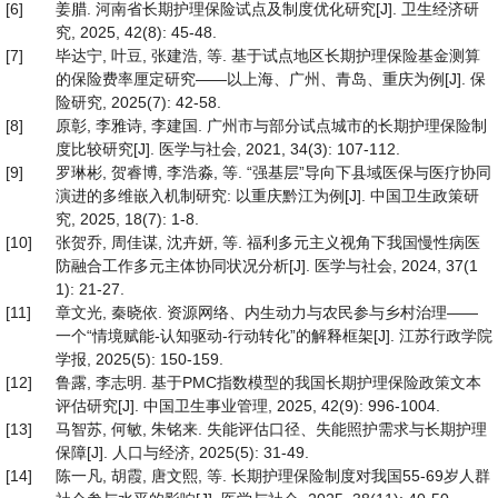
[6]
姜腊. 河南省长期护理保险试点及制度优化研究[J]. 卫生经济研
究, 2025, 42(8): 45-48.
[7]
毕达宁, 叶豆, 张建浩, 等. 基于试点地区长期护理保险基金测算
的保险费率厘定研究——以上海、广州、青岛、重庆为例[J]. 保
险研究, 2025(7): 42-58.
[8]
原彰, 李雅诗, 李建国. 广州市与部分试点城市的长期护理保险制
度比较研究[J]. 医学与社会, 2021, 34(3): 107-112.
[9]
罗琳彬, 贺睿博, 李浩淼, 等. “强基层”导向下县域医保与医疗协同
演进的多维嵌入机制研究: 以重庆黔江为例[J]. 中国卫生政策研
究, 2025, 18(7): 1-8.
[10]
张贺乔, 周佳谋, 沈卉妍, 等. 福利多元主义视角下我国慢性病医
防融合工作多元主体协同状况分析[J]. 医学与社会, 2024, 37(1
1): 21-27.
[11]
章文光, 秦晓依. 资源网络、内生动力与农民参与乡村治理——
一个“情境赋能-认知驱动-行动转化”的解释框架[J]. 江苏行政学院
学报, 2025(5): 150-159.
[12]
鲁露, 李志明. 基于PMC指数模型的我国长期护理保险政策文本
评估研究[J]. 中国卫生事业管理, 2025, 42(9): 996-1004.
[13]
马智苏, 何敏, 朱铭来. 失能评估口径、失能照护需求与长期护理
保障[J]. 人口与经济, 2025(5): 31-49.
[14]
陈一凡, 胡霞, 唐文熙, 等. 长期护理保险制度对我国55-69岁人群