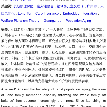
关键词:
长期护理保险
；
嵌入性整合
；
福利多元主义理论
；
广州市
；
人
口老龄化
；
Long-Term Care Insurance
；
Embedded Integration
；
Welfare Pluralism Theory
；
Guangzhou
；
Population Aging
摘要:
人口老龄化加速背景下，“一人失能、全家失衡”问题日益突出。
广州市自2017年启动长期护理保险试点以来，在参保覆盖、资金筹集、
服务供给等方面取得明显进展。研究整合嵌入性理论与福利多元主义理
论，构建“嵌入性整合”的分析框架，从经济、人口、文化、空间四个维
度的要素嵌入，以及政府、市场、社会组织、家庭四类主体的协同互动
出发，剖析广州市长护险制度的运行逻辑。研究发现，制度遵循“要素
嵌入–主体协同–效能生成”的运行逻辑，通过四维适配融入地方场域，
形成多元主体协同网络。针对筹资可持续性、服务供需匹配、人才储备
等现实困境，研究从深化制度嵌入、健全协同机制、完善供给体系三方
面提出优化路径，以期为完善超大城市长护险制度提供参考。
Abstract:
Against the backdrop of rapid population aging, the issue
of “one family member’s disability throwing the whole family off
balance” has become increasingly prominent. Since launching its
Long-Term Care Insurance (LTCI) pilot in 2017, Guangzhou has