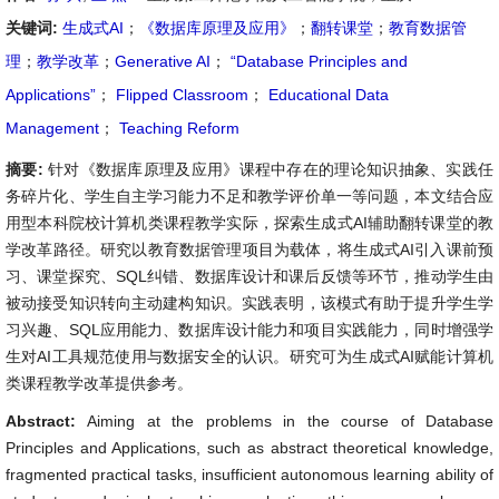
关键词:
生成式AI
；
《数据库原理及应用》
；
翻转课堂
；
教育数据管
理
；
教学改革
；
Generative AI
；
“Database Principles and
Applications”
；
Flipped Classroom
；
Educational Data
Management
；
Teaching Reform
摘要:
针对《数据库原理及应用》课程中存在的理论知识抽象、实践任
务碎片化、学生自主学习能力不足和教学评价单一等问题，本文结合应
用型本科院校计算机类课程教学实际，探索生成式AI辅助翻转课堂的教
学改革路径。研究以教育数据管理项目为载体，将生成式AI引入课前预
习、课堂探究、SQL纠错、数据库设计和课后反馈等环节，推动学生由
被动接受知识转向主动建构知识。实践表明，该模式有助于提升学生学
习兴趣、SQL应用能力、数据库设计能力和项目实践能力，同时增强学
生对AI工具规范使用与数据安全的认识。研究可为生成式AI赋能计算机
类课程教学改革提供参考。
Abstract:
Aiming at the problems in the course of Database
Principles and Applications, such as abstract theoretical knowledge,
fragmented practical tasks, insufficient autonomous learning ability of