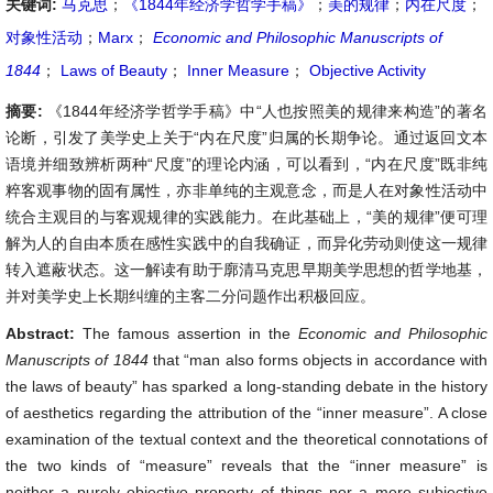
关键词:
马克思
；
《1844年经济学哲学手稿》
；
美的规律
；
内在尺度
；
对象性活动
；
Marx
；
Economic and Philosophic Manuscripts of
1844
；
Laws of Beauty
；
Inner Measure
；
Objective Activity
摘要:
《1844年经济学哲学手稿》中“人也按照美的规律来构造”的著名
论断，引发了美学史上关于“内在尺度”归属的长期争论。通过返回文本
语境并细致辨析两种“尺度”的理论内涵，可以看到，“内在尺度”既非纯
粹客观事物的固有属性，亦非单纯的主观意念，而是人在对象性活动中
统合主观目的与客观规律的实践能力。在此基础上，“美的规律”便可理
解为人的自由本质在感性实践中的自我确证，而异化劳动则使这一规律
转入遮蔽状态。这一解读有助于廓清马克思早期美学思想的哲学地基，
并对美学史上长期纠缠的主客二分问题作出积极回应。
Abstract:
The famous assertion in the
Economic and Philosophic
Manuscripts of 1844
that “man also forms objects in accordance with
the laws of beauty” has sparked a long-standing debate in the history
of aesthetics regarding the attribution of the “inner measure”. A close
examination of the textual context and the theoretical connotations of
the two kinds of “measure” reveals that the “inner measure” is
neither a purely objective property of things nor a mere subjective