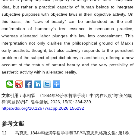
idea, but rather a practical capacity of human beings to integrate
subjective purposes with objective laws in their objective activity. On
this basis, the “laws of beauty” can be understood as the self-
confirmation of humanity’s free essence in sensuous practice,
whereas alienated labor plunges this law into concealment. This
interpretation not only clarifies the philosophical ground of Marx’s
early aesthetic thought, but also actively responds to the persistent
problem of the subject-object dichotomy in aesthetics, offering a new
account of the status of natural beauty and the very possibility of
aesthetic activity within alienated reality.
文章引用：
李相霖. 《1844年经济学哲学手稿》中“内在尺度”与“美的规
律”问题探析[J]. 哲学进展, 2026, 15(6): 234-239.
https://doi.org/10.12677/acpp.2026.156292
参考文献
[1]
马克思. 1844年经济学哲学手稿[M]//马克思恩格斯文集: 第1卷.