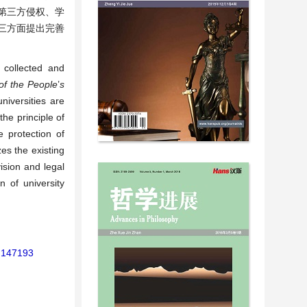
第三方侵权、学
三方面提出完善
 collected and
of the People
’
s
niversities are
the principle of
 protection of
es the existing
sion and legal
n of university
6.147193