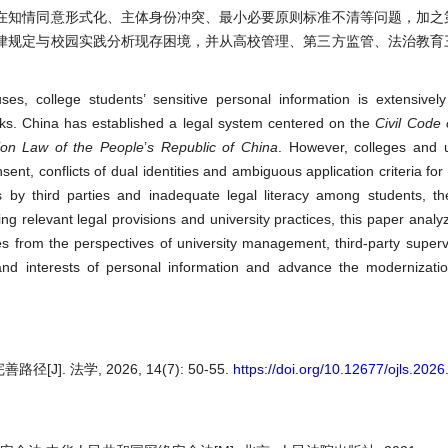
在知情同意形式化、主体身份冲突、最小必要原则标准不清等问题，加之
律规定与校园实践分析现存困境，并从高校管理、第三方监管、法治教育
es, college students’ sensitive personal information is extensively
risks. China has established a legal system centered on the
Civil Code 
tion Law of the People
’
s Republic of China
. However, colleges and u
t, conflicts of dual identities and ambiguous application criteria for 
 by third parties and inadequate legal literacy among students, the
 relevant legal provisions and university practices, this paper analyz
from the perspectives of university management, third-party supervi
and interests of personal information and advance the modernizatio
 法学, 2026, 14(7): 50-55.
https://doi.org/10.12677/ojls.202