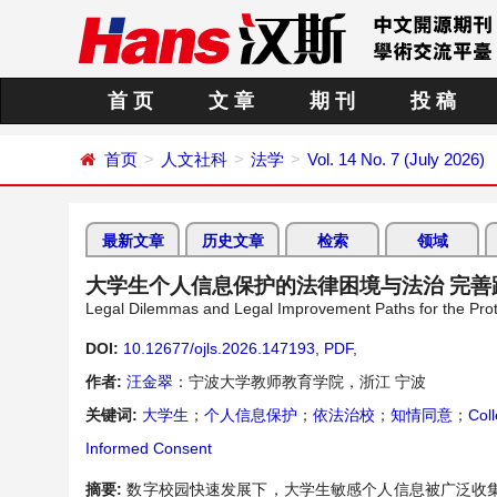
首 页
文 章
期 刊
投 稿
首页
人文社科
法学
Vol. 14 No. 7 (July 2026)
最新文章
历史文章
检索
领域
大学生个人信息保护的法律困境与法治 完善
Legal Dilemmas and Legal Improvement Paths for the Prote
DOI:
10.12677/ojls.2026.147193
,
PDF
,
作者:
汪金翠
：宁波大学教师教育学院，浙江 宁波
关键词:
大学生
；
个人信息保护
；
依法治校
；
知情同意
；
Col
Informed Consent
摘要:
数字校园快速发展下，大学生敏感个人信息被广泛收