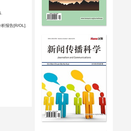
.
告[R/OL].