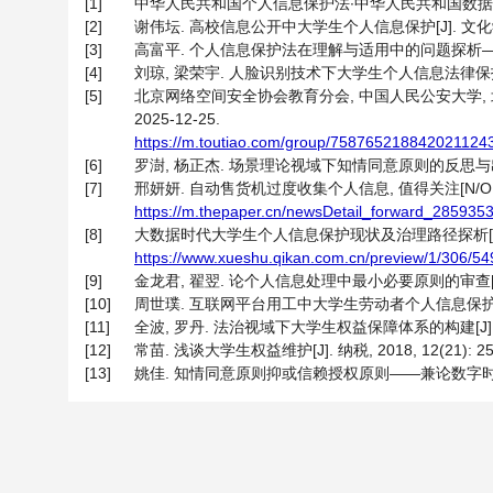
[1]
中华人民共和国个人信息保护法∙中华人民共和国数据安全法
[2]
谢伟坛. 高校信息公开中大学生个人信息保护[J]. 文化学刊, 2
[3]
高富平. 个人信息保护法在理解与适用中的问题探析——写在《
[4]
刘琼, 梁荣宇. 人脸识别技术下大学生个人信息法律保护研究[J]
[5]
北京网络空间安全协会教育分会, 中国人民公安大学, 北
2025-12-25.
https://m.toutiao.com/group/758765218842021124
[6]
罗澍, 杨正杰. 场景理论视域下知情同意原则的反思与出路[J].
[7]
邢妍妍. 自动售货机过度收集个人信息, 值得关注[N/OL]. 
https://m.thepaper.cn/newsDetail_forward_285935
[8]
大数据时代大学生个人信息保护现状及治理路径探析[J/OL].
https://www.xueshu.qikan.com.cn/preview/1/306/5
[9]
金龙君, 翟翌. 论个人信息处理中最小必要原则的审查[J]. 北
[10]
周世璞. 互联网平台用工中大学生劳动者个人信息保护研究[J]. 
[11]
全波, 罗丹. 法治视域下大学生权益保障体系的构建[J]. 湖北开
[12]
常苗. 浅谈大学生权益维护[J]. 纳税, 2018, 12(21): 25
[13]
姚佳. 知情同意原则抑或信赖授权原则——兼论数字时代的信用重建